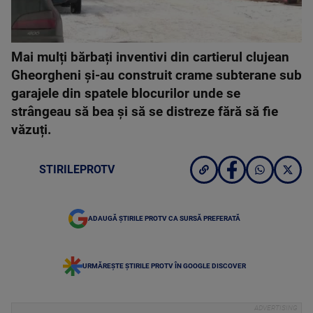
Mai mulți bărbați inventivi din cartierul clujean
Gheorgheni și-au construit crame subterane sub
garajele din spatele blocurilor unde se
strângeau să bea și să se distreze fără să fie
văzuți.
STIRILEPROTV
ADAUGĂ ȘTIRILE PROTV CA SURSĂ PREFERATĂ
URMĂREȘTE ȘTIRILE PROTV ÎN GOOGLE DISCOVER