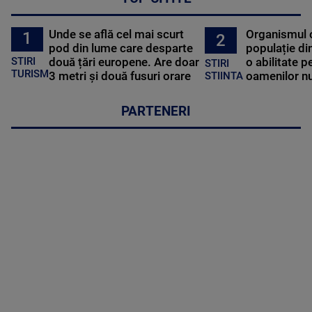
Unde se află cel mai scurt
Organismul 
1
2
pod din lume care desparte
populație di
STIRI
două țări europene. Are doar
o abilitate p
STIRI
TURISM
3 metri și două fusuri orare
oamenilor nu
STIINTA
PARTENERI