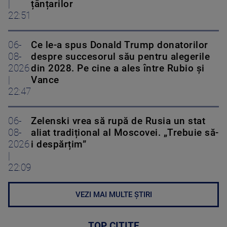
|
țânțarilor
22:51
06-
Ce le-a spus Donald Trump donatorilor
08-
despre succesorul său pentru alegerile
2026
din 2028. Pe cine a ales între Rubio și
|
Vance
22:47
06-
Zelenski vrea să rupă de Rusia un stat
08-
aliat tradițional al Moscovei. „Trebuie să-
2026
i despărțim”
|
22:09
VEZI MAI MULTE ȘTIRI
TOP CITITE