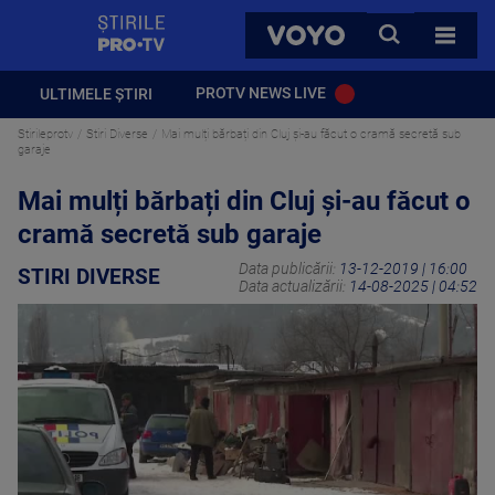
StirilePROTV
CAUTA
VOYO
TOATE 
PROTV NEWS LIVE
ULTIMELE ȘTIRI
Stirileprotv
Stiri Diverse
Mai mulți bărbați din Cluj și-au făcut o cramă secretă sub
garaje
Mai mulți bărbați din Cluj și-au făcut o
cramă secretă sub garaje
Data publicării:
13-12-2019 | 16:00
STIRI DIVERSE
Data actualizării:
14-08-2025 | 04:52