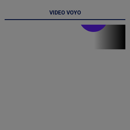
VIDEO VOYO
Stirile PRO TV
Stirile PRO
TV # 19.00 -
06 August
2026
MAI
MULTE
DETALII