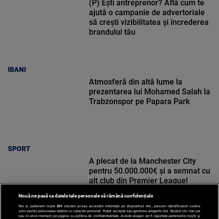
(P) Ești antreprenor? Află cum te
ajută o campanie de advertoriale
să crești vizibilitatea și încrederea
brandului tău
IBANI
Atmosferă din altă lume la
prezentarea lui Mohamed Salah la
Trabzonspor pe Papara Park
SPORT
A plecat de la Manchester City
pentru 50.000.000€ și a semnat cu
alt club din Premier League!
Nouă ne pasă ca datele tale personale să rămână confidențiale
Noi și partenerii noștri
201
stocăm și/sau accesăm informații pe dispozitivul dvs., precum identificatorii cookie
unici pentru prelucrarea datelor cu caracter personal. Puteți accepta sau gestiona alegerile dvs. făcând clic mai jos
sau în orice moment, pe pagina cu politica de confidențialitate. Aceste alegeri vor fi raportate partenerilor noștri și