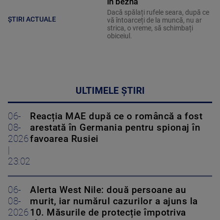
în beznă”
Dacă spălați rufele seara, după ce
ȘTIRI ACTUALE
vă întoarceți de la muncă, nu ar
strica, o vreme, să schimbați
obiceiul.
ULTIMELE ȘTIRI
06-
Reacția MAE după ce o româncă a fost
08-
arestată în Germania pentru spionaj în
2026
favoarea Rusiei
|
23:02
06-
Alerta West Nile: două persoane au
08-
murit, iar numărul cazurilor a ajuns la
2026
10. Măsurile de protecție împotriva