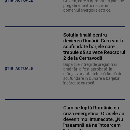
ȘTIRI ACTUALE
Guvern, care a aprobat un plan de
pregătire pentru riscuri în
domeniul energiei electrice.
Soluția finală pentru
devierea Dunării. Cum vor fi
scufundate barjele care
trebuie să salveze Reactorul
2 de la Cernavodă
După zile întregi de pregătiri și
ȘTIRI ACTUALE
amânări a fost aprobată, în
sfârșit, varianta tehnică finală de
scufundare în Dunăre a barjelor
încărcate cu rocă.
Cum se luptă România cu
criza energetică. Orașele au
devenit mai întunecate. „Nu
înseamnă să ne întoarcem