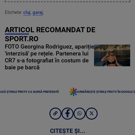
Etichete:
cluj
,
garaj
,
ARTICOL RECOMANDAT DE
SPORT.RO
FOTO Georgina Rodriguez, apariție
'interzisă' pe rețele. Partenera lui
CR7 s-a fotografiat în costum de
baie pe barcă
UGĂ ȘTIRILE PROTV CA SURSĂ PREFERATĂ
URMĂREȘTE ȘTIRILE PROTV ÎN GOOGLE 
CITEȘTE ȘI...