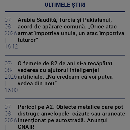
ULTIMELE ȘTIRI
07-
Arabia Saudită, Turcia și Pakistanul,
08-
acord de apărare comună. „Orice atac
2026
armat împotriva unuia, un atac împotriva
|
tuturor”
16:12
07-
O femeie de 82 de ani și-a recăpătat
08-
vederea cu ajutorul inteligenței
2026
artificiale. „Nu credeam că voi putea
|
vedea din nou”
16:00
07-
Pericol pe A2. Obiecte metalice care pot
08-
distruge anvelopele, căzute sau aruncate
2026
intenționat pe autostradă. Anunțul
|
CNAIR