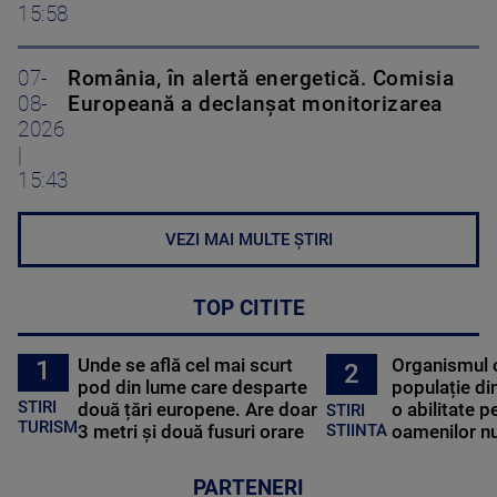
15:58
07-
România, în alertă energetică. Comisia
08-
Europeană a declanșat monitorizarea
2026
|
15:43
VEZI MAI MULTE ȘTIRI
TOP CITITE
Unde se află cel mai scurt
Organismul 
1
2
pod din lume care desparte
populație di
STIRI
două țări europene. Are doar
o abilitate p
STIRI
TURISM
3 metri și două fusuri orare
oamenilor nu
STIINTA
PARTENERI