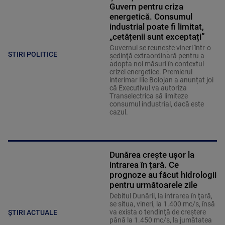
Guvern pentru criza
energetică. Consumul
industrial poate fi limitat,
„cetățenii sunt exceptați”
Guvernul se reuneşte vineri într-o
STIRI POLITICE
şedinţă extraordinară pentru a
adopta noi măsuri în contextul
crizei energetice. Premierul
interimar Ilie Bolojan a anunțat joi
că Executivul va autoriza
Transelectrica să limiteze
consumul industrial, dacă este
cazul.
Dunărea crește ușor la
intrarea în țară. Ce
prognoze au făcut hidrologii
pentru următoarele zile
Debitul Dunării, la intrarea în ţară,
se situa, vineri, la 1.400 mc/s, însă
va exista o tendinţă de creştere
ȘTIRI ACTUALE
până la 1.450 mc/s, la jumătatea