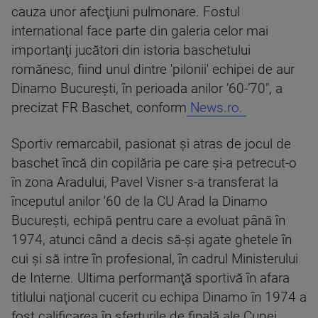
cauza unor afecţiuni pulmonare. Fostul
international face parte din galeria celor mai
importanţi jucători din istoria baschetului
romănesc, fiind unul dintre 'pilonii' echipei de aur
Dinamo Bucureşti, în perioada anilor ’60-’70", a
precizat FR Baschet, conform
News.ro.
Sportiv remarcabil, pasionat şi atras de jocul de
baschet încă din copilăria pe care şi-a petrecut-o
în zona Aradului, Pavel Visner s-a transferat la
începutul anilor '60 de la CU Arad la Dinamo
Bucureşti, echipă pentru care a evoluat până în
1974, atunci când a decis să-şi agate ghetele în
cui şi să intre în profesional, în cadrul Ministerului
de Interne. Ultima performanţă sportivă în afara
titlului naţional cucerit cu echipa Dinamo în 1974 a
fost calificarea în sferturile de finală ale Cupei