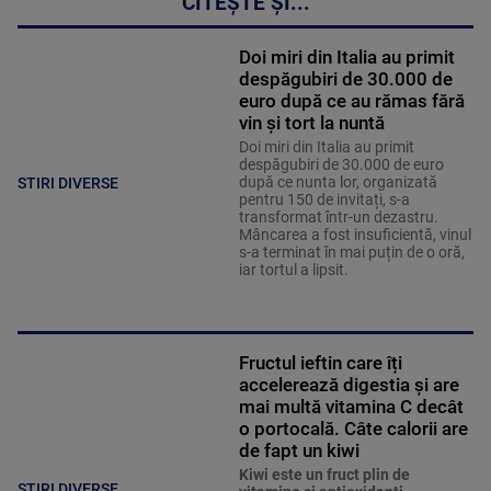
CITEȘTE ȘI...
Doi miri din Italia au primit
despăgubiri de 30.000 de
euro după ce au rămas fără
vin și tort la nuntă
Doi miri din Italia au primit
despăgubiri de 30.000 de euro
după ce nunta lor, organizată
STIRI DIVERSE
pentru 150 de invitați, s-a
transformat într-un dezastru.
Mâncarea a fost insuficientă, vinul
s-a terminat în mai puțin de o oră,
iar tortul a lipsit.
Fructul ieftin care îți
accelerează digestia și are
mai multă vitamina C decât
o portocală. Câte calorii are
de fapt un kiwi
Kiwi este un fruct plin de
STIRI DIVERSE