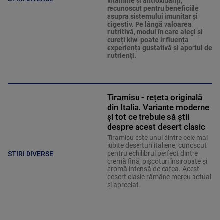
vitamine și antioxidanți,
recunoscut pentru beneficiile
asupra sistemului imunitar și
digestiv. Pe lângă valoarea
nutritivă, modul în care alegi și
cureți kiwi poate influența
experiența gustativă și aportul de
nutrienți.
Tiramisu - rețeta originală
din Italia. Variante moderne
și tot ce trebuie să știi
despre acest desert clasic
Tiramisu este unul dintre cele mai
iubite deserturi italiene, cunoscut
pentru echilibrul perfect dintre
STIRI DIVERSE
cremă fină, pișcoturi însiropate și
aromă intensă de cafea. Acest
desert clasic rămâne mereu actual
și apreciat.