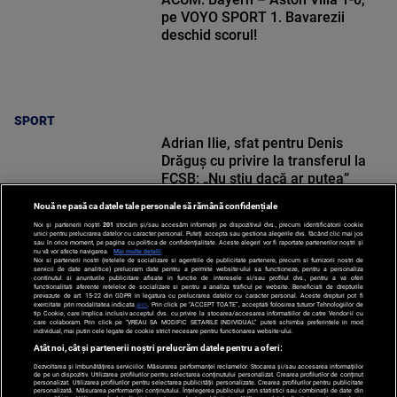
pe VOYO SPORT 1. Bavarezii
deschid scorul!
SPORT
Adrian Ilie, sfat pentru Denis
Drăguș cu privire la transferul la
FCSB: „Nu știu dacă ar putea”
Nouă ne pasă ca datele tale personale să rămână confidențiale
Noi și partenerii noștri
201
stocăm și/sau accesăm informații pe dispozitivul dvs., precum identificatorii cookie
unici pentru prelucrarea datelor cu caracter personal. Puteți accepta sau gestiona alegerile dvs. făcând clic mai jos
sau în orice moment, pe pagina cu politica de confidențialitate. Aceste alegeri vor fi raportate partenerilor noștri și
nu vă vor afecta navigarea.
Mai multe detalii
Noi si partenerii nostri (retelele de socializare si agentiile de publicitate partenere, precum si furnizorii nostri de
SPORT
servicii de date analitice) prelucram date pentru a permite website-ului sa functioneze, pentru a personaliza
continutul si anunturile publicitare afisate in functie de interesele si/sau profilul dvs., pentru a va oferi
functionalitati aferente retelelor de socializare si pentru a analiza traficul pe website. Beneficiati de drepturile
prevazute de art. 15-22 din GDPR in legatura cu prelucrarea datelor cu caracter personal. Aceste drepturi pot fi
exercitate prin modalitatea indicata
aici
. Prin click pe “ACCEPT TOATE”, acceptati folosirea tuturor Tehnologiilor de
tip Cookie, care implica inclusiv acceptul dvs. cu privire la stocarea/accesarea informatiilor de catre Vendor-ii cu
care colaboram. Prin click pe “VREAU SA MODIFIC SETARILE INDIVIDUAL” puteti schimba preferintele in mod
individual, mai putin cele legate de cookie strict necesare pentru functionarea website-ului.
Atât noi, cât și partenerii noștri prelucrăm datele pentru a oferi:
Dezvoltarea și îmbunătățirea serviciilor. Măsurarea performanței reclamelor. Stocarea și/sau accesarea informațiilor
de pe un dispozitiv. Utilizarea profilurilor pentru selectarea conținutului personalizat. Crearea profilurilor de conținut
personalizat. Utilizarea profilurilor pentru selectarea publicității personalizate. Crearea profilurilor pentru publicitate
personalizată. Măsurarea performanței conținutului. Înțelegerea publicului prin statistici sau combinații de date din