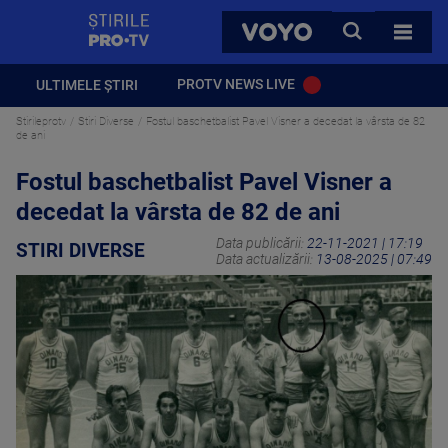
StirilePROTV
CAUTA
VOYO
TOATE 
PROTV NEWS LIVE
ULTIMELE ȘTIRI
Stirileprotv
Stiri Diverse
Fostul baschetbalist Pavel Visner a decedat la vârsta de 82
de ani
Fostul baschetbalist Pavel Visner a
decedat la vârsta de 82 de ani
Data publicării:
22-11-2021 | 17:19
STIRI DIVERSE
Data actualizării:
13-08-2025 | 07:49