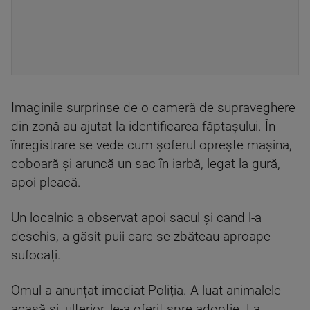
Imaginile surprinse de o cameră de supraveghere
din zonă au ajutat la identificarea făptașului. În
înregistrare se vede cum șoferul oprește mașina,
coboară și aruncă un sac în iarbă, legat la gură,
apoi pleacă.
Un localnic a observat apoi sacul și cand l-a
deschis, a găsit puii care se zbăteau aproape
sufocați.
Omul a anunțat imediat Poliția. A luat animalele
acasă și, ulterior, le-a oferit spre adopție. La