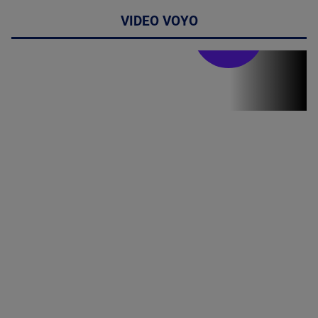
VIDEO VOYO
Stirile PRO TV
Stirile PRO
TV # 19.00 -
07 August
2026
MAI
MULTE
DETALII