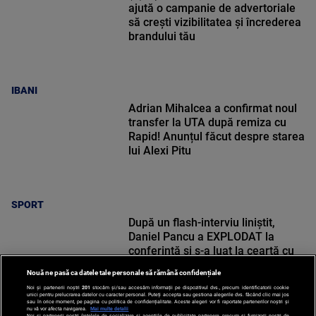
ajută o campanie de advertoriale
să crești vizibilitatea și încrederea
brandului tău
IBANI
Adrian Mihalcea a confirmat noul
transfer la UTA după remiza cu
Rapid! Anunțul făcut despre starea
lui Alexi Pitu
SPORT
După un flash-interviu liniștit,
Daniel Pancu a EXPLODAT la
conferință și s-a luat la ceartă cu
oamenii în sală: ”Gata, nu mai
Nouă ne pasă ca datele tale personale să rămână confidențiale
strigați”
Noi și partenerii noștri
201
stocăm și/sau accesăm informații pe dispozitivul dvs., precum identificatorii cookie
unici pentru prelucrarea datelor cu caracter personal. Puteți accepta sau gestiona alegerile dvs. făcând clic mai jos
sau în orice moment, pe pagina cu politica de confidențialitate. Aceste alegeri vor fi raportate partenerilor noștri și
nu vă vor afecta navigarea.
Mai multe detalii
Noi si partenerii nostri (retelele de socializare si agentiile de publicitate partenere, precum si furnizorii nostri de