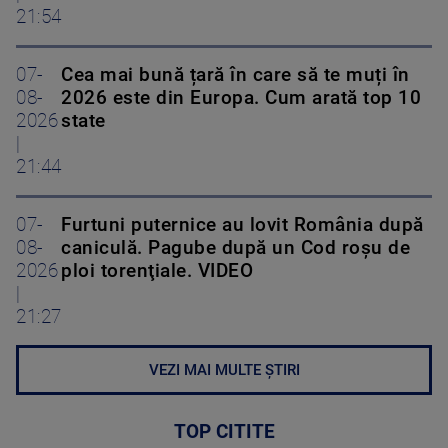
21:54
07-
Cea mai bună țară în care să te muți în
08-
2026 este din Europa. Cum arată top 10
2026
state
|
21:44
07-
Furtuni puternice au lovit România după
08-
caniculă. Pagube după un Cod roşu de
2026
ploi torenţiale. VIDEO
|
21:27
VEZI MAI MULTE ȘTIRI
TOP CITITE