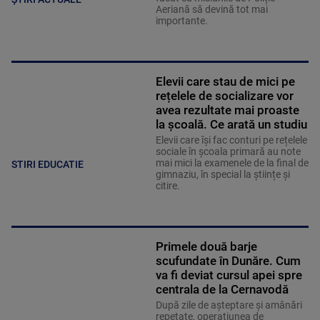
Aeriană să devină tot mai
importante.
Elevii care stau de mici pe
rețelele de socializare vor
avea rezultate mai proaste
la școală. Ce arată un studiu
Elevii care îşi fac conturi pe rețelele
sociale în școala primară au note
mai mici la examenele de la final de
STIRI EDUCATIE
gimnaziu, în special la științe și
citire.
Primele două barje
scufundate în Dunăre. Cum
va fi deviat cursul apei spre
centrala de la Cernavodă
După zile de așteptare și amânări
repetate, operațiunea de