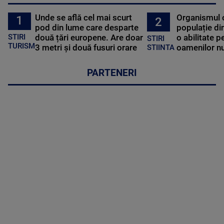
Unde se află cel mai scurt
Organismul 
1
2
pod din lume care desparte
populație di
STIRI
două țări europene. Are doar
o abilitate p
STIRI
TURISM
3 metri și două fusuri orare
oamenilor nu
STIINTA
PARTENERI