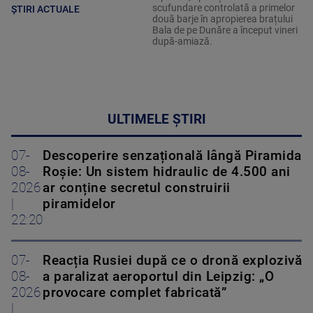
scufundare controlată a primelor
ȘTIRI ACTUALE
două barje în apropierea brațului
Bala de pe Dunăre a început vineri
după-amiază.
ULTIMELE ȘTIRI
07-
Descoperire senzațională lângă Piramida
08-
Roșie: Un sistem hidraulic de 4.500 ani
2026
ar conține secretul construirii
|
piramidelor
22:20
07-
Reacția Rusiei după ce o dronă explozivă
08-
a paralizat aeroportul din Leipzig: „O
2026
provocare complet fabricată”
|