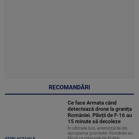
RECOMANDĂRI
Ce face Armata când
detectează drone la granița
României. Piloții de F-16 au
15 minute să decoleze
În ultimele luni, amenințările din
apropierea granițelor României au
făcut ca misiunile de Poliție
ȘTIRI ACTUALE