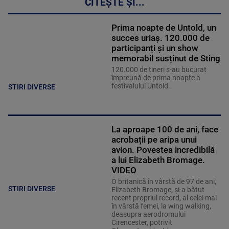
CITEȘTE ȘI...
Prima noapte de Untold, un
succes uriaș. 120.000 de
participanți și un show
memorabil susținut de Sting
120.000 de tineri s-au bucurat
împreună de prima noapte a
festivalului Untold.
STIRI DIVERSE
La aproape 100 de ani, face
acrobații pe aripa unui
avion. Povestea incredibilă
a lui Elizabeth Bromage.
VIDEO
O britanică în vârstă de 97 de ani,
STIRI DIVERSE
Elizabeth Bromage, şi-a bătut
recent propriul record, al celei mai
în vârstă femei, la wing walking,
deasupra aerodromului
Cirencester, potrivit