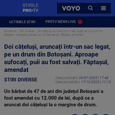
StirilePROTV
CAUTA
VOYO
TOATE 
PROTV NEWS LIVE
ULTIMELE ȘTIRI
Stirileprotv
Stiri Diverse
Doi cățeluși, aruncați într-un sac legat, pe un drum din
Botoșani. Aproape sufocați, puii au fost salvați. Făptașul, amendat
Doi cățeluși, aruncați într-un sac legat,
pe un drum din Botoșani. Aproape
sufocați, puii au fost salvați. Făptașul,
amendat
Data publicării:
24-07-2025 | 17:49
STIRI DIVERSE
Data actualizării:
17-10-2025 | 11:13
Un bărbat de 47 de ani din județul Botoșani a
fost amendat cu 12.000 de lei, după ce a
aruncat doi cățeluși la o margine de drum.