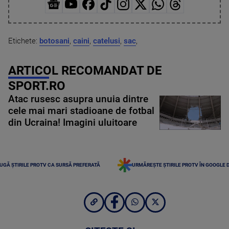
Etichete:
botosani
,
caini
,
catelusi
,
sac
,
ARTICOL RECOMANDAT DE
SPORT.RO
Atac rusesc asupra unuia dintre
cele mai mari stadioane de fotbal
din Ucraina! Imagini uluitoare
UGĂ ȘTIRILE PROTV CA SURSĂ PREFERATĂ
URMĂREȘTE ȘTIRILE PROTV ÎN GOOGLE 