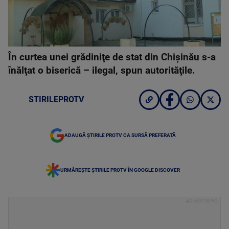
În curtea unei grădiniţe de stat din Chişinău s-a
înălţat o biserică – ilegal, spun autorităţile.
STIRILEPROTV
ADAUGĂ ȘTIRILE PROTV CA SURSĂ PREFERATĂ
URMĂREȘTE ȘTIRILE PROTV ÎN GOOGLE DISCOVER