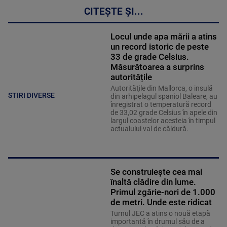
CITEȘTE ȘI...
Locul unde apa mării a atins
un record istoric de peste
33 de grade Celsius.
Măsurătoarea a surprins
autoritățile
Autorităţile din Mallorca, o insulă
STIRI DIVERSE
din arhipelagul spaniol Baleare, au
înregistrat o temperatură record
de 33,02 grade Celsius în apele din
largul coastelor acesteia în timpul
actualului val de căldură.
Se construiește cea mai
înaltă clădire din lume.
Primul zgârie-nori de 1.000
de metri. Unde este ridicat
Turnul JEC a atins o nouă etapă
importantă în drumul său de a