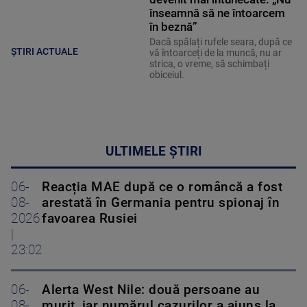
înseamnă să ne întoarcem
în beznă”
Dacă spălați rufele seara, după ce
ȘTIRI ACTUALE
vă întoarceți de la muncă, nu ar
strica, o vreme, să schimbați
obiceiul.
ULTIMELE ȘTIRI
06-
Reacția MAE după ce o româncă a fost
08-
arestată în Germania pentru spionaj în
2026
favoarea Rusiei
|
23:02
06-
Alerta West Nile: două persoane au
08-
murit, iar numărul cazurilor a ajuns la