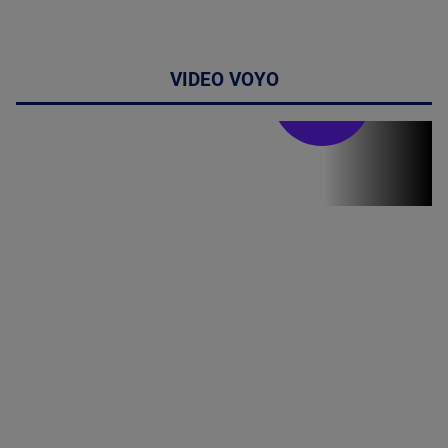
VIDEO VOYO
Stirile PRO TV
Stirile PRO
TV # 19.00 -
06 August
2026
MAI