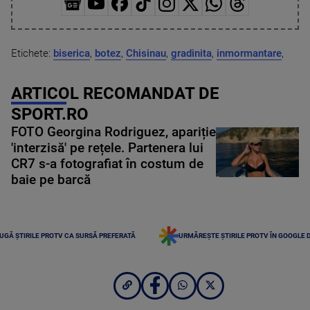
Etichete:
biserica
,
botez
,
Chisinau
,
gradinita
,
inmormantare
,
ARTICOL RECOMANDAT DE
SPORT.RO
FOTO Georgina Rodriguez, apariție
'interzisă' pe rețele. Partenera lui
CR7 s-a fotografiat în costum de
baie pe barcă
UGĂ ȘTIRILE PROTV CA SURSĂ PREFERATĂ
URMĂREȘTE ȘTIRILE PROTV ÎN GOOGLE 