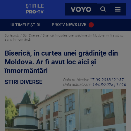
StirilePROTV
CAUTA
VOYO
TOATE 
PROTV NEWS LIVE
ULTIMELE ȘTIRI
Stirileprotv
Stiri Diverse
Biserică, în curtea unei grădiniţe din Moldova. Ar fi avut loc
aici şi înmormântări
Biserică, în curtea unei grădiniţe din
Moldova. Ar fi avut loc aici şi
înmormântări
Data publicării:
17-09-2018 | 21:37
STIRI DIVERSE
Data actualizării:
14-08-2025 | 17:16