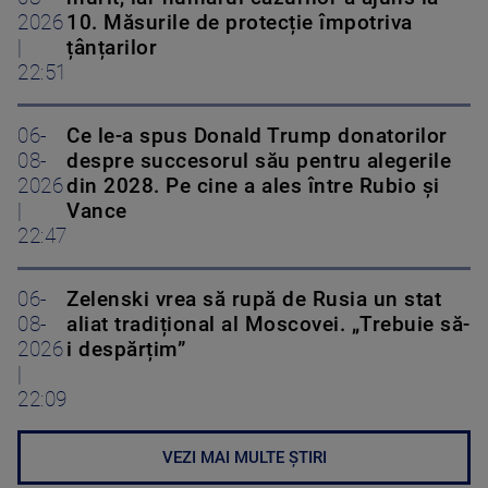
2026
10. Măsurile de protecție împotriva
|
țânțarilor
22:51
06-
Ce le-a spus Donald Trump donatorilor
08-
despre succesorul său pentru alegerile
2026
din 2028. Pe cine a ales între Rubio și
|
Vance
22:47
06-
Zelenski vrea să rupă de Rusia un stat
08-
aliat tradițional al Moscovei. „Trebuie să-
2026
i despărțim”
|
22:09
VEZI MAI MULTE ȘTIRI