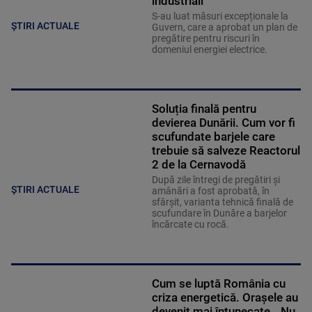
industriali”
S-au luat măsuri excepționale la
ȘTIRI ACTUALE
Guvern, care a aprobat un plan de
pregătire pentru riscuri în
domeniul energiei electrice.
Soluția finală pentru
devierea Dunării. Cum vor fi
scufundate barjele care
trebuie să salveze Reactorul
2 de la Cernavodă
După zile întregi de pregătiri și
ȘTIRI ACTUALE
amânări a fost aprobată, în
sfârșit, varianta tehnică finală de
scufundare în Dunăre a barjelor
încărcate cu rocă.
Cum se luptă România cu
criza energetică. Orașele au
devenit mai întunecate. „Nu