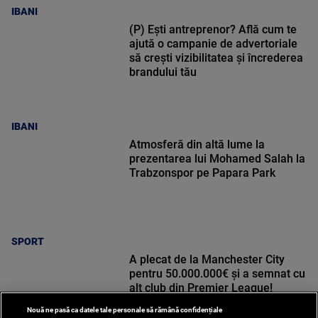
IBANI
(P) Ești antreprenor? Află cum te
ajută o campanie de advertoriale
să crești vizibilitatea și încrederea
brandului tău
IBANI
Atmosferă din altă lume la
prezentarea lui Mohamed Salah la
Trabzonspor pe Papara Park
SPORT
A plecat de la Manchester City
pentru 50.000.000€ și a semnat cu
alt club din Premier League!
Nouă ne pasă ca datele tale personale să rămână confidențiale