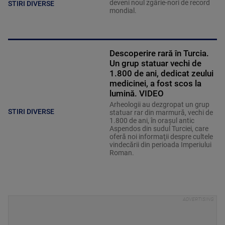
deveni noul zgârie-nori de record
STIRI DIVERSE
mondial.
Descoperire rară în Turcia.
Un grup statuar vechi de
1.800 de ani, dedicat zeului
medicinei, a fost scos la
lumină. VIDEO
Arheologii au dezgropat un grup
STIRI DIVERSE
statuar rar din marmură, vechi de
1.800 de ani, în oraşul antic
Aspendos din sudul Turciei, care
oferă noi informaţii despre cultele
vindecării din perioada Imperiului
Roman.