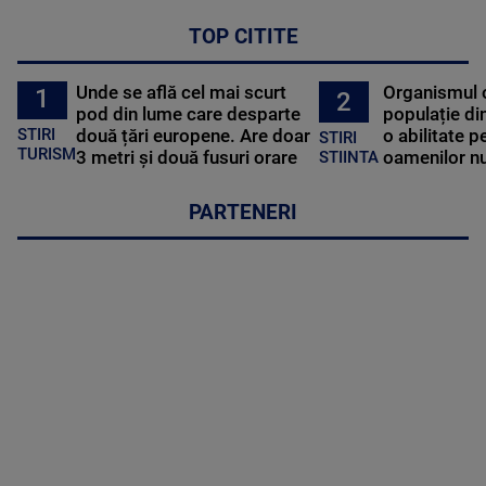
TOP CITITE
Unde se află cel mai scurt
Organismul 
1
2
pod din lume care desparte
populație di
STIRI
două țări europene. Are doar
o abilitate p
STIRI
TURISM
3 metri și două fusuri orare
oamenilor nu
STIINTA
PARTENERI