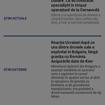
Dunăre. Ce au constatat
specialiștii în timpul
operațiunii de la Cernavodă
Ultima zi a operațiunii de deviere a
ȘTIRI ACTUALE
cursului Dunării, spre vechiul său
braț, a fost și cea mai complicată.
Reacția Ucrainei după ce
una dintre dronele sale a
explodat în Bulgaria, lângă
granița cu România.
Asigurările date de Kiev
Ministerul Apărării din Bulgaria a
STIRI EXTERNE
anunţat sâmbătă că aparatul
care a explodat în cursul
dimineţii în spaţiul aerian al ţării,
în apropiere de graniţa cu
România şi de gazoductul
transbalcanic, era probabil o
dronă momeală ucraineană de tip
Maya.