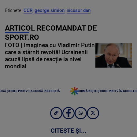
Etichete:
CCR
,
george simion
,
nicusor dan
,
ARTICOL RECOMANDAT DE
SPORT.RO
FOTO | Imaginea cu Vladimir Putin
care a stârnit revoltă! Ucrainenii
acuză lipsă de reacție la nivel
mondial
UGĂ ȘTIRILE PROTV CA SURSĂ PREFERATĂ
URMĂREȘTE ȘTIRILE PROTV ÎN GOOGLE 
CITEȘTE ȘI...