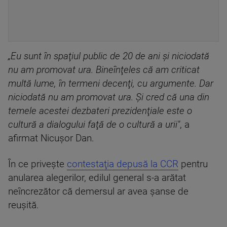
„Eu sunt în spaţiul public de 20 de ani şi niciodată
nu am promovat ura. Bineînţeles că am criticat
multă lume, în termeni decenţi, cu argumente. Dar
niciodată nu am promovat ura. Şi cred că una din
temele acestei dezbateri prezidenţiale este o
cultură a dialogului faţă de o cultură a urii"
, a
afirmat Nicuşor Dan.
În ce priveşte
contestaţia depusă la CCR
pentru
anularea alegerilor, edilul general s-a arătat
neîncrezător că demersul ar avea şanse de
reuşită.