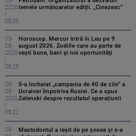
08-
Petroșani. Organizatorul a dezvăluit
2026
temele următoarelor ediții. „Cinezesc”
|
08:35
09-
Horoscop. Mercur intră în Leu pe 9
08-
august 2026. Zodiile care au parte de
2026
vești bune, bani și noi oportunități
|
08:25
09-
S-a încheiat „campania de 40 de zile” a
08-
Ucrainei împotriva Rusiei. Ce a spus
2026
Zelenski despre rezultatul operațiunii
|
08:22
09-
Mastodontul a ieșit de pe șosea și s-a