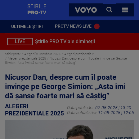
StirilePROTV
CAUTA
VOYO
TOATE 
PROTV NEWS LIVE
ULTIMELE ȘTIRI
LIVE
Știrile PRO TV ale dimineții
Stirileprotv
Alegeri în România 2024
Alegeri prezidentiale
Alegeri prezidentiale 2025
Nicușor Dan, despre cum îl poate învinge pe George
Simion: „Asta îmi dă şanse foarte mari să câştig”
Nicușor Dan, despre cum îl poate
învinge pe George Simion: „Asta îmi
dă şanse foarte mari să câştig”
ALEGERI
Data publicării:
07-05-2025 | 13:20
PREZIDENTIALE 2025
Data actualizării:
11-08-2025 | 12:06