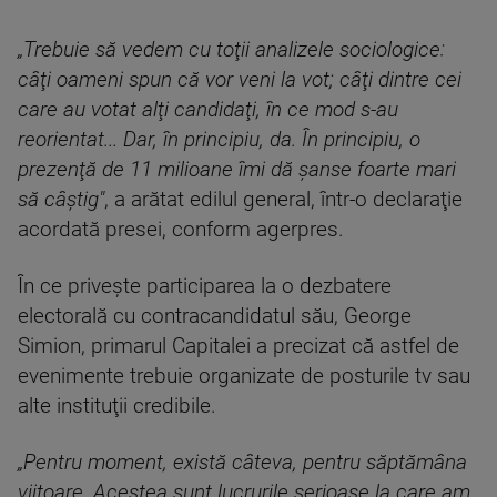
„Trebuie să vedem cu toţii analizele sociologice:
câţi oameni spun că vor veni la vot; câţi dintre cei
care au votat alţi candidaţi, în ce mod s-au
reorientat... Dar, în principiu, da. În principiu, o
prezenţă de 11 milioane îmi dă şanse foarte mari
să câştig"
, a arătat edilul general, într-o declaraţie
acordată presei, conform agerpres.
În ce priveşte participarea la o dezbatere
electorală cu contracandidatul său, George
Simion, primarul Capitalei a precizat că astfel de
evenimente trebuie organizate de posturile tv sau
alte instituţii credibile.
„Pentru moment, există câteva, pentru săptămâna
viitoare. Acestea sunt lucrurile serioase la care am