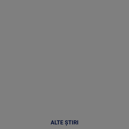
Stirile PRO
TV # 19.00 -
8 August
2026
MAI
MULTE
DETALII
30:33
ALTE ȘTIRI