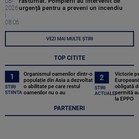
08-
răsturnat. Pompierii au intervenit de
2026
urgență pentru a preveni un incendiu
|
08:06
VEZI MAI MULTE ȘTIRI
TOP CITITE
Organismul oamenilor dintr-o
Victorie p
1
2
populație din Asia a dezvoltat
Europeană
o abilitate pe care restul
obligată d
STIRI
ȘTIRI
oamenilor nu o au
permită au
STIINTA
ACTUALE
la EPPO
PARTENERI