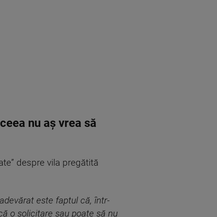
aceea nu aş vrea să
ate” despre vila pregătită
devărat este faptul că, într-
acă o solicitare sau poate să nu