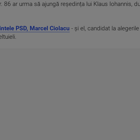
 nr. 86 ar urma să ajungă reședința lui Klaus Iohannis, d
intele PSD, Marcel Ciolacu
- și el, candidat la alegeril
tuieli.