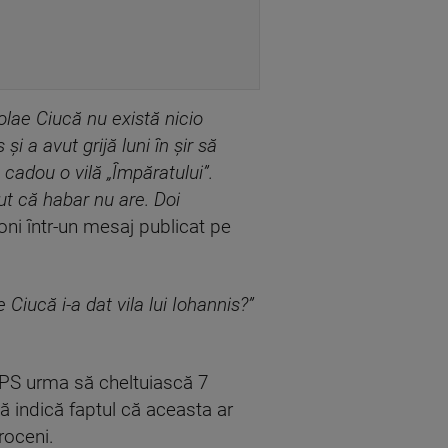
olae Ciucă nu există nicio
și a avut grijă luni în șir să
cadou o vilă „Împăratului”.
ut că habar nu are. Doi
ni într-un mesaj publicat pe
iucă i-a dat vila lui Iohannis?”
APPS urma să cheltuiască 7
tă indică faptul că aceasta ar
roceni.