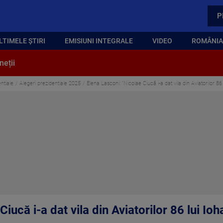
P
LTIMELE ȘTIRI
EMISIUNI INTEGRALE
VIDEO
ROMÂNIA,
neții
ntiale
Alegeri prezidentiale 2025
Elena Lasconi: ”Nicolae Ciucă i-a dat vila din Aviatorilor 86 
iucă i-a dat vila din Aviatorilor 86 lui Ioha