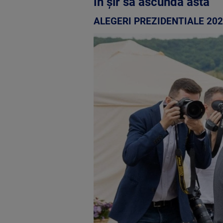
în șir să ascundă asta”
ALEGERI PREZIDENTIALE 20