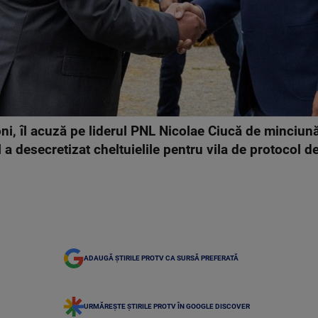
ni, îl acuză pe liderul PNL Nicolae Ciucă de minciu
 a desecretizat cheltuielile pentru vila de protocol 
ADAUGĂ ȘTIRILE PROTV CA SURSĂ PREFERATĂ
URMĂREȘTE ȘTIRILE PROTV ÎN GOOGLE DISCOVER