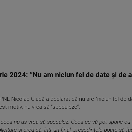
rie 2024: ”Nu am niciun fel de date şi de 
 PNL
Nicolae Ciucă a declarat că nu are ”niciun fel de d
est motiv, nu vrea să ”speculeze”.
aceea nu aş vrea să speculez. Ceea ce vă pot spune cu a
licitare şi cred că, într-un final, preşedintele poate să f