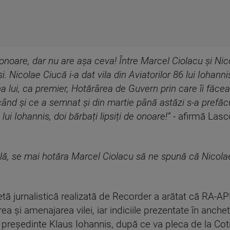
noare, dar nu are așa ceva! Între Marcel Ciolacu și Nic
. Nicolae Ciucă i-a dat vila din Aviatorilor 86 lui Iohannis 
ui, ca premier, Hotărârea de Guvern prin care îi făcea 
când și ce a semnat și din martie până astăzi s-a prefăc
lui Iohannis, doi bărbați lipsiți de onoare!” -
afirmă Lasco
, se mai hotăra Marcel Ciolacu să ne spună că Nicolae C
etă jurnalistică realizată de Recorder a arătat că RA-
a și amenajarea vilei, iar indiciile prezentate în anche
i președinte Klaus Iohannis, după ce va pleca de la Cot