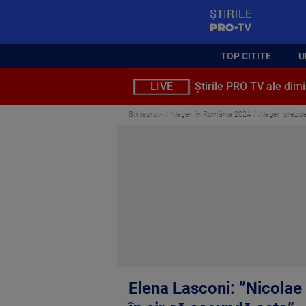
StirilePROTV
TOP CITITE
U
LIVE
Știrile PRO TV ale dimi
Stirileprotv
Alegeri în România 2024
Alegeri prezide
Elena Lasconi: ”Nicolae C