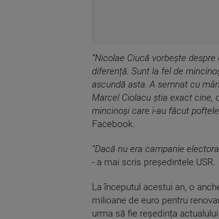
”Nicolae Ciucă vorbește despre o
diferență. Sunt la fel de mincinoși
ascundă asta. A semnat cu mâna l
Marcel Ciolacu știa exact cine, 
mincinoși care i-au făcut poftele 
Facebook.
”Dacă nu era campanie electorală
-
a mai scris președintele USR.
La începutul acestui an, o anch
milioane de euro pentru renovare
urma să fie reședința actualulu