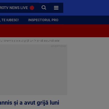
CAUTA
ROTV NEWS LIVE
TOATE CATEGORIILE
 TE IUBESC!
INSPECTORUL PRO
lui Iohannis și a avut grijă luni în șir să ascundă asta”
nnis și a avut grijă luni