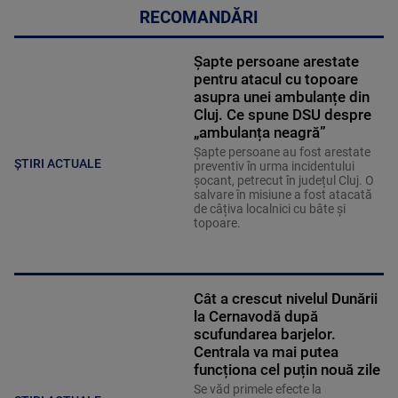
RECOMANDĂRI
Șapte persoane arestate
pentru atacul cu topoare
asupra unei ambulanțe din
Cluj. Ce spune DSU despre
„ambulanța neagră”
Șapte persoane au fost arestate
ȘTIRI ACTUALE
preventiv în urma incidentului
șocant, petrecut în județul Cluj. O
salvare în misiune a fost atacată
de câțiva localnici cu bâte și
topoare.
Cât a crescut nivelul Dunării
la Cernavodă după
scufundarea barjelor.
Centrala va mai putea
funcționa cel puțin nouă zile
Se văd primele efecte la