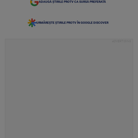
ADAUGĂ ȘTIRILE PROTV CA SURSĂ PREFERATĂ
URMĂREȘTE ȘTIRILE PROTV ÎN GOOGLE DISCOVER