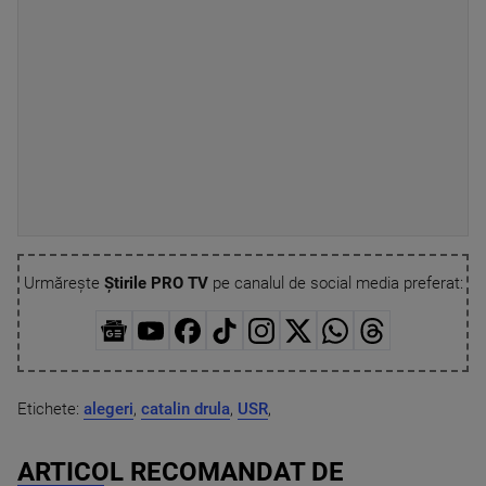
Urmărește
Știrile PRO TV
pe canalul de social media preferat:
Etichete:
alegeri
,
catalin drula
,
USR
,
ARTICOL RECOMANDAT DE