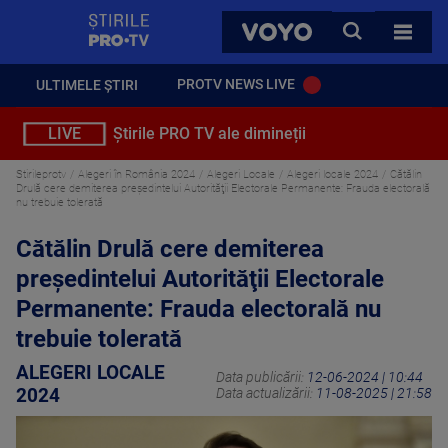
StirilePROTV
CAUTA
VOYO
TOATE 
PROTV NEWS LIVE
ULTIMELE ȘTIRI
LIVE
Știrile PRO TV ale dimineții
Stirileprotv
Alegeri în România 2024
Alegeri Locale
Alegeri locale 2024
Cătălin
Drulă cere demiterea preşedintelui Autorităţii Electorale Permanente: Frauda electorală
nu trebuie tolerată
Cătălin Drulă cere demiterea
preşedintelui Autorităţii Electorale
Permanente: Frauda electorală nu
trebuie tolerată
ALEGERI LOCALE
Data publicării:
12-06-2024 | 10:44
2024
Data actualizării:
11-08-2025 | 21:58