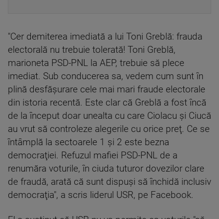
"Cer demiterea imediată a lui Toni Greblă: frauda
electorală nu trebuie tolerată! Toni Greblă,
marioneta PSD-PNL la AEP, trebuie să plece
imediat. Sub conducerea sa, vedem cum sunt în
plină desfăşurare cele mai mari fraude electorale
din istoria recentă. Este clar că Greblă a fost încă
de la început doar unealta cu care Ciolacu şi Ciucă
au vrut să controleze alegerile cu orice preţ. Ce se
întâmplă la sectoarele 1 şi 2 este bezna
democraţiei. Refuzul mafiei PSD-PNL de a
renumăra voturile, în ciuda tuturor dovezilor clare
de fraudă, arată că sunt dispuşi să închidă inclusiv
democraţia", a scris liderul USR, pe Facebook.