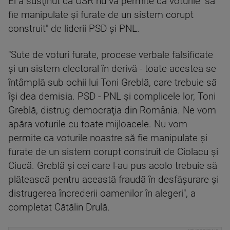
El a susţinut că USR nu va permite ca voturile "să
fie manipulate şi furate de un sistem corupt
construit" de liderii PSD şi PNL.
"Sute de voturi furate, procese verbale falsificate
şi un sistem electoral în derivă - toate acestea se
întâmplă sub ochii lui Toni Greblă, care trebuie să
îşi dea demisia. PSD - PNL şi complicele lor, Toni
Greblă, distrug democraţia din România. Ne vom
apăra voturile cu toate mijloacele. Nu vom
permite ca voturile noastre să fie manipulate şi
furate de un sistem corupt construit de Ciolacu şi
Ciucă. Greblă şi cei care l-au pus acolo trebuie să
plătească pentru această fraudă în desfăşurare şi
distrugerea încrederii oamenilor în alegeri", a
completat Cătălin Drulă.