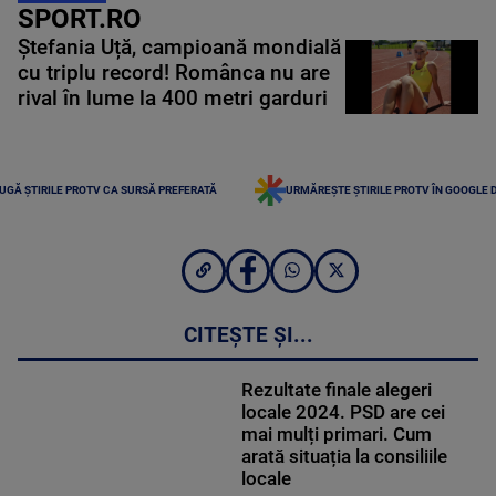
SPORT.RO
Ștefania Uță, campioană mondială
cu triplu record! Românca nu are
rival în lume la 400 metri garduri
UGĂ ȘTIRILE PROTV CA SURSĂ PREFERATĂ
URMĂREȘTE ȘTIRILE PROTV ÎN GOOGLE 
CITEȘTE ȘI...
Rezultate finale alegeri
locale 2024. PSD are cei
mai mulți primari. Cum
arată situația la consiliile
locale