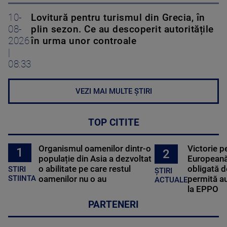
10-
Lovitură pentru turismul din Grecia, în
08-
plin sezon. Ce au descoperit autoritățile
2026
în urma unor controale
|
08:33
VEZI MAI MULTE ȘTIRI
TOP CITITE
Organismul oamenilor dintr-o
Victorie p
1
2
populație din Asia a dezvoltat
Europeană
o abilitate pe care restul
obligată d
STIRI
ȘTIRI
oamenilor nu o au
permită au
STIINTA
ACTUALE
la EPPO
PARTENERI