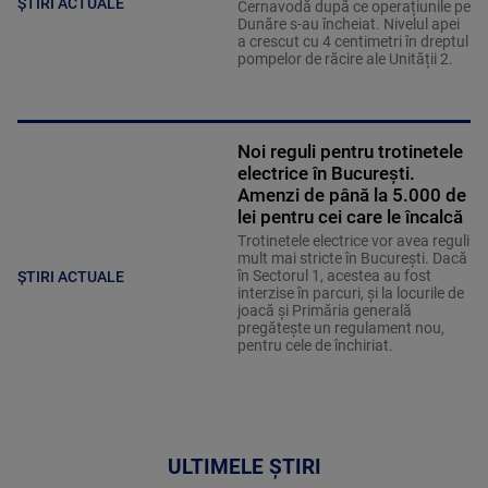
ȘTIRI ACTUALE
Cernavodă după ce operațiunile pe
Dunăre s-au încheiat. Nivelul apei
a crescut cu 4 centimetri în dreptul
pompelor de răcire ale Unității 2.
Noi reguli pentru trotinetele
electrice în București.
Amenzi de până la 5.000 de
lei pentru cei care le încalcă
Trotinetele electrice vor avea reguli
mult mai stricte în București. Dacă
în Sectorul 1, acestea au fost
ȘTIRI ACTUALE
interzise în parcuri, și la locurile de
joacă și Primăria generală
pregătește un regulament nou,
pentru cele de închiriat.
ULTIMELE ȘTIRI