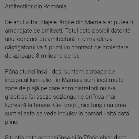
Arhitecților din România.
De anul viitor, plajele lărgite din Mamaia ar putea fi
amenajate de arhitecți. Totul este posibil datorită
unui concurs de arhitectură în urma căruia
câștigătorul va fi primi un contract de proiectare
de aproape 8 milioane de lei.
Până atunci însă - deși suntem aproape de
începutul lunii iulie - în Mamaia sunt încă multe
zone de plajă pe care administratorii nu s-au
grăbit să își așeze sezlongurile ori încă mai
lucrează la terase. Ce-i drept, nici turiști nu prea
sunt și asta se vede incluisv in parcări - altă dată
pline.
Situația este aceeași însă și în Eforie chiar dacă