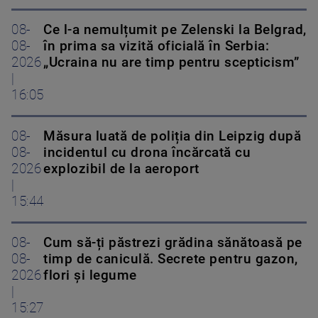
08-
Ce l-a nemulțumit pe Zelenski la Belgrad,
08-
în prima sa vizită oficială în Serbia:
2026
„Ucraina nu are timp pentru scepticism”
|
16:05
08-
Măsura luată de poliția din Leipzig după
08-
incidentul cu drona încărcată cu
2026
explozibil de la aeroport
|
15:44
08-
Cum să-ți păstrezi grădina sănătoasă pe
08-
timp de caniculă. Secrete pentru gazon,
2026
flori și legume
|
15:27