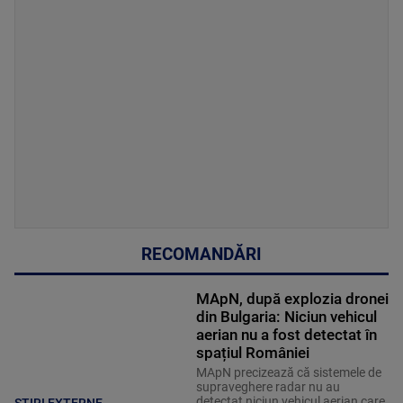
RECOMANDĂRI
MApN, după explozia dronei
din Bulgaria: Niciun vehicul
aerian nu a fost detectat în
spațiul României
MApN precizează că sistemele de
supraveghere radar nu au
detectat niciun vehicul aerian care
STIRI EXTERNE