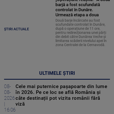
barjă a fost scufundată
controlat în Dunăre.
Urmează etapa a doua
Două barje încărcate au fost
scufundate controlat în Dunăre,
după o operațiune de 11 ore,
ȘTIRI ACTUALE
pentru redirecționarea unei părți
din debit către Dunărea Veche și
limitarea scăderii nivelului apei în
zona Centralei de la Cernavodă.
ULTIMELE ȘTIRI
08-
Cele mai puternice pașapoarte din lume
08-
în 2026. Pe ce loc se află România și
2026
câte destinații pot vizita românii fără
|
viză
16:06