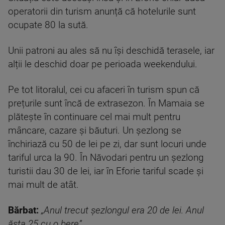
operatorii din turism anunță că hotelurile sunt
ocupate 80 la sută.
Unii patroni au ales să nu își deschidă terasele, iar
alții le deschid doar pe perioada weekendului.
Pe tot litoralul, cei cu afaceri în turism spun că
prețurile sunt încă de extrasezon. În Mamaia se
plătește în continuare cel mai mult pentru
mâncare, cazare și băuturi. Un șezlong se
închiriază cu 50 de lei pe zi, dar sunt locuri unde
tariful urca la 90. În Năvodari pentru un șezlong
turistii dau 30 de lei, iar în Eforie tariful scade și
mai mult de atât.
Bărbat:
„Anul trecut șezlongul era 20 de lei. Anul
ăsta 25 cu o bere”.