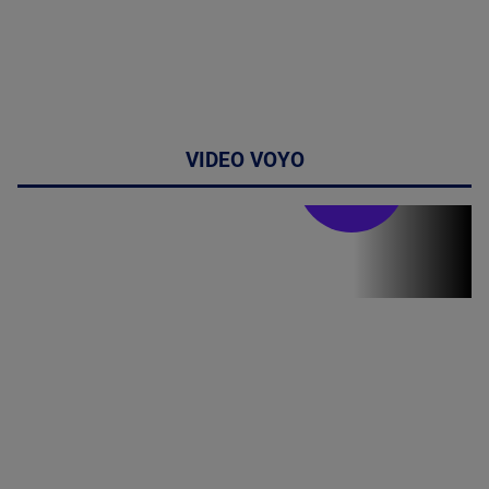
VIDEO VOYO
Stirile PRO TV
Stirile PRO
TV # 07.00 -
08 August