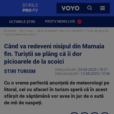
StirilePROTV
CAUTA
VOYO
TOATE 
PROTV NEWS LIVE
ULTIMELE ȘTIRI
Stirileprotv
Stiri Turism
Când va redeveni nisipul din Mamaia fin. Turiștii se plâng că
îi dor picioarele de la scoici
Când va redeveni nisipul din Mamaia
fin. Turiștii se plâng că îi dor
picioarele de la scoici
Data publicării:
23-06-2023 | 19:27
STIRI TURISM
Data actualizării:
12-08-2025 | 10:36
Cu o vreme perfectă anunțată de meteorologi pe
litoral, cei cu afaceri în turism speră că în acest
sfârșit de săptămână vor avea în jur de o sută
de mii de oaspeți.