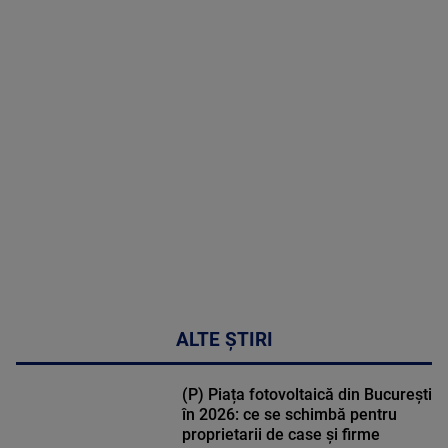
2026
MAI
MULTE
DETALII
02:32:45
ALTE ȘTIRI
(P) Piața fotovoltaică din București
în 2026: ce se schimbă pentru
proprietarii de case și firme