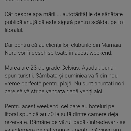
Cât despre apa mării.... autotăritățile de sănătate
publică anuță că este sigură pentru scăldat pe tot
litoralul.
Dar pentru că au clienții lor, cluburile din Mamaia
Nord vor fi deschise toate în acest weekend.
Marea are 23 de grade Celsius. Așadar, bună -
spun turiștii. Sâmbătă și duminică va fi din nou
vreme perfectă pentru plajă. Nu sunt anunțați nori
care să vă strice vancața dacă veniți aici.
Pentru acest weekend, cei care au hoteluri pe
litoral spun că au 70 la sută dintre camere deja
rezervate. Râmâne de văzut dacă - într-adevar - se
va aglomera pe cât spun ei - pentru că vineri am