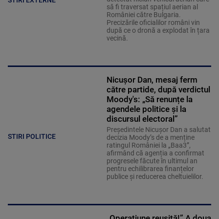
să fi traversat spațiul aerian al
României către Bulgaria.
Precizările oficialilor români vin
după ce o dronă a explodat în țara
vecină.
Nicușor Dan, mesaj ferm
către partide, după verdictul
Moody's: „Să renunțe la
agendele politice şi la
discursul electoral”
Președintele Nicușor Dan a salutat
STIRI POLITICE
decizia Moody’s de a menține
ratingul României la „Baa3”,
afirmând că agenția a confirmat
progresele făcute în ultimul an
pentru echilibrarea finanțelor
publice și reducerea cheltuielilor.
„Operațiune reușită!” A doua