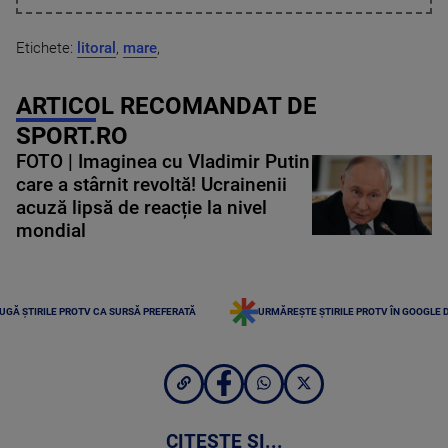
Etichete:
litoral
,
mare
,
ARTICOL RECOMANDAT DE
SPORT.RO
FOTO | Imaginea cu Vladimir Putin
care a stârnit revoltă! Ucrainenii
acuză lipsă de reacție la nivel
mondial
UGĂ ȘTIRILE PROTV CA SURSĂ PREFERATĂ
URMĂREȘTE ȘTIRILE PROTV ÎN GOOGLE 
CITEȘTE ȘI...