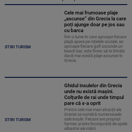
Cele mai frumoase plaje
„ascunse” din Grecia la care
poți ajunge doar pe jos sau
cu barca
Într-o lume în care aproape fiecare
plajă apare pe rețelele sociale, iar
aproape fiecare golf ascunde un
STIRI TURISM
beach bar, este firesc să te întrebi
dacă mai există plaje ascunse în
Grecia.
Ghidul insulelor din Grecia
unde nu există mașini.
Colțurile de rai unde timpul
pare că s-a oprit
Printre cele mai mari atracții ale
Greciei se numără numeroasele
sale insule. Fiecare are propriul
STIRI TURISM
farmec și este înconjurată de apele
albastre ale mării.