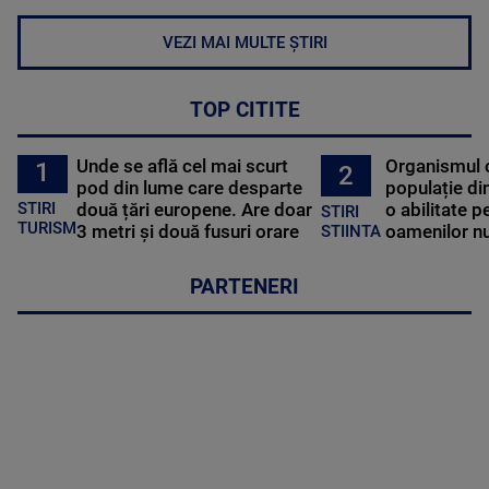
VEZI MAI MULTE ȘTIRI
TOP CITITE
Unde se află cel mai scurt
Organismul 
1
2
pod din lume care desparte
populație di
STIRI
două țări europene. Are doar
o abilitate p
STIRI
TURISM
3 metri și două fusuri orare
oamenilor nu
STIINTA
PARTENERI