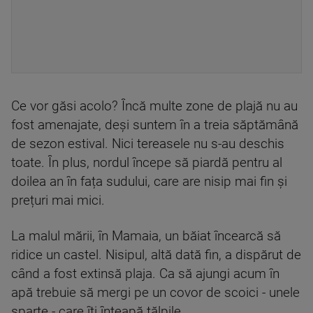
Ce vor găsi acolo? Încă multe zone de plajă nu au
fost amenajate, deși suntem în a treia săptămână
de sezon estival. Nici tereasele nu s-au deschis
toate. În plus, nordul începe să piardă pentru al
doilea an în fața sudului, care are nisip mai fin și
prețuri mai mici.
La malul mării, în Mamaia, un băiat încearcă să
ridice un castel. Nisipul, altă dată fin, a dispărut de
când a fost extinsă plaja. Ca să ajungi acum în
apă trebuie să mergi pe un covor de scoici - unele
sparte - care îți înțeapă tălpile.