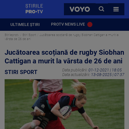
StirilePROTV
CAUTA
VOYO
TOATE 
PROTV NEWS LIVE
ULTIMELE ȘTIRI
Stirileprotv
Stiri Sport
Jucătoarea scoțiană de rugby Siobhan Cattigan a murit la
vârsta de 26 de ani
Jucătoarea scoțiană de rugby Siobhan
Cattigan a murit la vârsta de 26 de ani
Data publicării:
01-12-2021 | 18:05
STIRI SPORT
Data actualizării:
13-08-2025 | 07:37