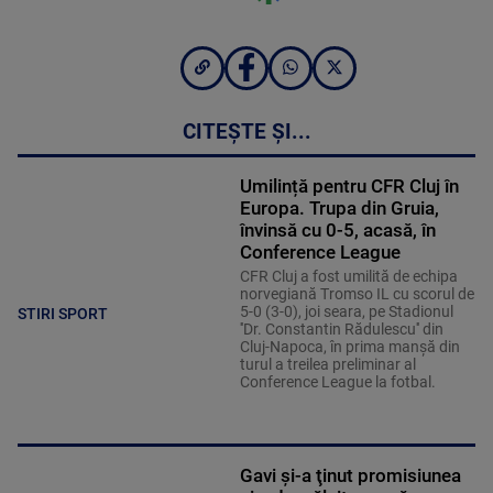
CITEȘTE ȘI...
Umilință pentru CFR Cluj în
Europa. Trupa din Gruia,
învinsă cu 0-5, acasă, în
Conference League
CFR Cluj a fost umilită de echipa
norvegiană Tromso IL cu scorul de
5-0 (3-0), joi seara, pe Stadionul
STIRI SPORT
''Dr. Constantin Rădulescu'' din
Cluj-Napoca, în prima manşă din
turul a treilea preliminar al
Conference League la fotbal.
Gavi şi-a ţinut promisiunea