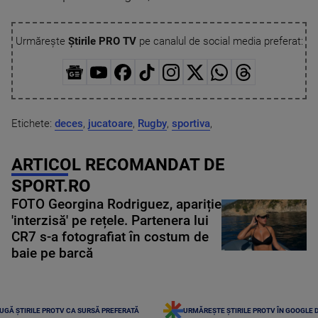
Urmărește
Știrile PRO TV
pe canalul de social media preferat:
Etichete:
deces
,
jucatoare
,
Rugby
,
sportiva
,
ARTICOL RECOMANDAT DE
SPORT.RO
FOTO Georgina Rodriguez, apariție
'interzisă' pe rețele. Partenera lui
CR7 s-a fotografiat în costum de
baie pe barcă
UGĂ ȘTIRILE PROTV CA SURSĂ PREFERATĂ
URMĂREȘTE ȘTIRILE PROTV ÎN GOOGLE 