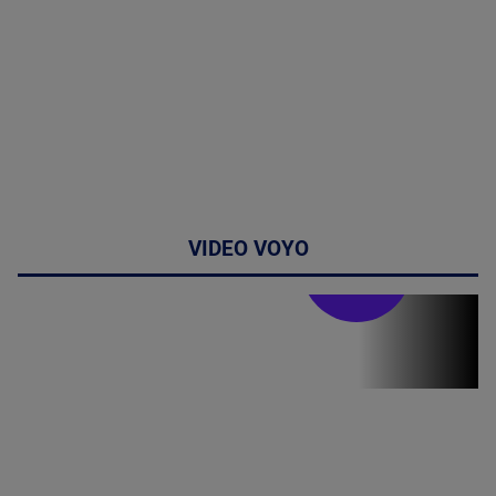
VIDEO VOYO
Stirile PRO TV
Stirile PRO