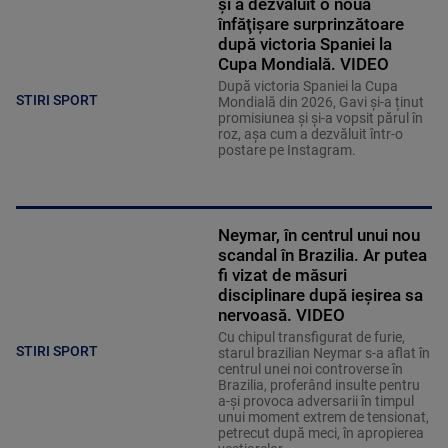
şi a dezvăluit o nouă
înfăţişare surprinzătoare
după victoria Spaniei la
Cupa Mondială. VIDEO
După victoria Spaniei la Cupa
STIRI SPORT
Mondială din 2026, Gavi și-a ținut
promisiunea și și-a vopsit părul în
roz, așa cum a dezvăluit într-o
postare pe Instagram.
Neymar, în centrul unui nou
scandal în Brazilia. Ar putea
fi vizat de măsuri
disciplinare după ieșirea sa
nervoasă. VIDEO
Cu chipul transfigurat de furie,
STIRI SPORT
starul brazilian Neymar s-a aflat în
centrul unei noi controverse în
Brazilia, proferând insulte pentru
a-și provoca adversarii în timpul
unui moment extrem de tensionat,
petrecut după meci, în apropierea