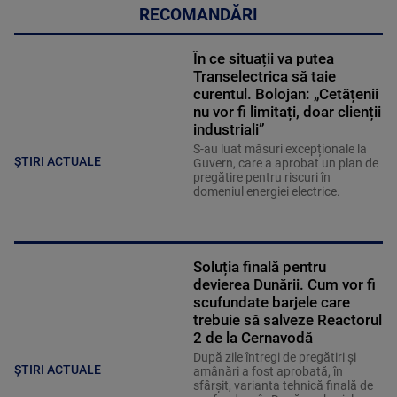
RECOMANDĂRI
În ce situații va putea
Transelectrica să taie
curentul. Bolojan: „Cetățenii
nu vor fi limitați, doar clienții
industriali”
S-au luat măsuri excepționale la
ȘTIRI ACTUALE
Guvern, care a aprobat un plan de
pregătire pentru riscuri în
domeniul energiei electrice.
Soluția finală pentru
devierea Dunării. Cum vor fi
scufundate barjele care
trebuie să salveze Reactorul
2 de la Cernavodă
După zile întregi de pregătiri și
ȘTIRI ACTUALE
amânări a fost aprobată, în
sfârșit, varianta tehnică finală de