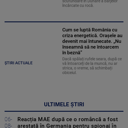
scufundare în Dunăre a barjelor
încărcate cu rocă.
Cum se luptă România cu
criza energetică. Orașele au
devenit mai întunecate. „Nu
înseamnă să ne întoarcem
în beznă”
Dacă spălați rufele seara, după ce
ȘTIRI ACTUALE
vă întoarceți de la muncă, nu ar
strica, o vreme, să schimbați
obiceiul.
ULTIMELE ȘTIRI
06-
Reacția MAE după ce o româncă a fost
08-
arestată în Germania pentru spionaj în