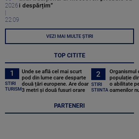
2026
i despărțim”
|
22:09
VEZI MAI MULTE ȘTIRI
TOP CITITE
Unde se află cel mai scurt
Organismul 
1
2
pod din lume care desparte
populație di
STIRI
două țări europene. Are doar
o abilitate p
STIRI
TURISM
3 metri și două fusuri orare
oamenilor nu
STIINTA
PARTENERI