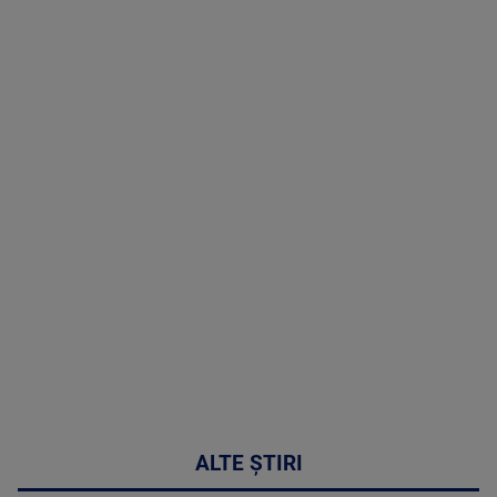
TV # 19.00 -
06 August
2026
MAI
MULTE
DETALII
47:43
ALTE ȘTIRI