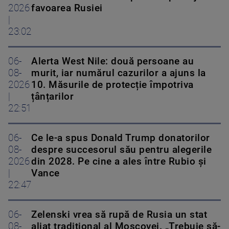
2026
favoarea Rusiei
|
23:02
06-
Alerta West Nile: două persoane au
08-
murit, iar numărul cazurilor a ajuns la
2026
10. Măsurile de protecție împotriva
|
țânțarilor
22:51
06-
Ce le-a spus Donald Trump donatorilor
08-
despre succesorul său pentru alegerile
2026
din 2028. Pe cine a ales între Rubio și
|
Vance
22:47
06-
Zelenski vrea să rupă de Rusia un stat
08-
aliat tradițional al Moscovei. „Trebuie să-