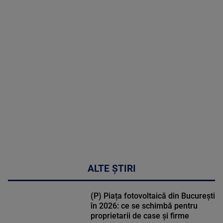
2026
MAI
MULTE
DETALII
50:51
ALTE ȘTIRI
(P) Piața fotovoltaică din București
în 2026: ce se schimbă pentru
proprietarii de case și firme