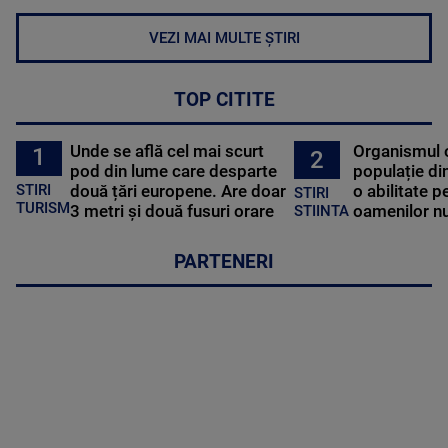
VEZI MAI MULTE ȘTIRI
TOP CITITE
Unde se află cel mai scurt
Organismul 
1
2
pod din lume care desparte
populație di
STIRI
două țări europene. Are doar
o abilitate p
STIRI
TURISM
3 metri și două fusuri orare
oamenilor nu
STIINTA
PARTENERI