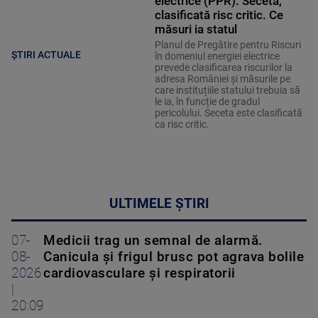
electrice (PPR). Seceta,
clasificată risc critic. Ce
măsuri ia statul
Planul de Pregătire pentru Riscuri
ȘTIRI ACTUALE
în domeniul energiei electrice
prevede clasificarea riscurilor la
adresa României și măsurile pe
care instituțiile statului trebuia să
le ia, în funcție de gradul
pericolului. Seceta este clasificată
ca risc critic.
ULTIMELE ȘTIRI
07-
Medicii trag un semnal de alarmă.
08-
Canicula și frigul brusc pot agrava bolile
2026
cardiovasculare și respiratorii
|
20:09