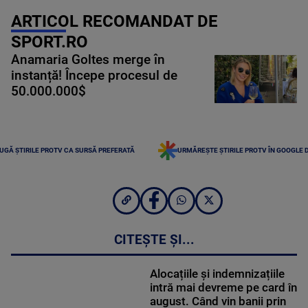
ARTICOL RECOMANDAT DE
SPORT.RO
Anamaria Goltes merge în
instanță! Începe procesul de
50.000.000$
UGĂ ȘTIRILE PROTV CA SURSĂ PREFERATĂ
URMĂREȘTE ȘTIRILE PROTV ÎN GOOGLE 
CITEȘTE ȘI...
Alocațiile și indemnizațiile
intră mai devreme pe card în
august. Când vin banii prin