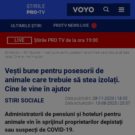
StirilePROTV
CAUTA
VOYO
TOATE 
PROTV NEWS LIVE
ULTIMELE ȘTIRI
LIVE
Știrile PRO TV de la ora 19:00
Stirileprotv
Stiri Sociale
Vești bune pentru posesorii de animale care trebuie să stea
izolați. Cine le vine în ajutor
Vești bune pentru posesorii de
animale care trebuie să stea izolați.
Cine le vine în ajutor
Data publicării:
28-11-2020 | 18:35
STIRI SOCIALE
Data actualizării:
13-08-2025 | 20:57
Administratorii de pensiuni și hoteluri pentru
animale vin în sprijinul proprietarilor depistați
sau suspecți de COVID-19.