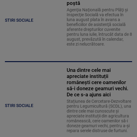
poștă
Agenţia Naţională pentru Plăţi şi
Inspecţie Socială va efectua în
luna august plata în avans a
STIRI SOCIALE
beneficiilor de asistenţă socială
aferente drepturilor cuvenite
pentru luna iulie, întrucât data de 8
august, prevăzută în calendar,
este zi nelucrătoare.
Una dintre cele mai
apreciate instituții
românești cere oamenilor
să-i doneze geamuri vechi.
De ce s-a ajuns aici
Stațiunea de Cercetare-Dezvoltare
STIRI SOCIALE
pentru Legumicultură (SCDL), una
dintre cele mai cunoscute și
apreciate instituții din agricultura
românească, cere oamenilor să-i
doneze geamuri vechi, pentru a-și
repara serele distruse de furtuni.