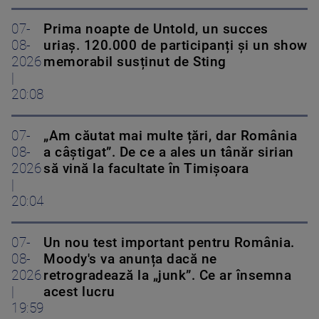
07-
Prima noapte de Untold, un succes
08-
uriaș. 120.000 de participanți și un show
2026
memorabil susținut de Sting
|
20:08
07-
„Am căutat mai multe țări, dar România
08-
a câștigat”. De ce a ales un tânăr sirian
2026
să vină la facultate în Timișoara
|
20:04
07-
Un nou test important pentru România.
08-
Moody's va anunța dacă ne
2026
retrogradează la „junk”. Ce ar însemna
|
acest lucru
19:59