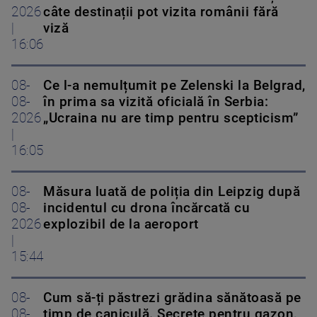
2026
câte destinații pot vizita românii fără
|
viză
16:06
08-
Ce l-a nemulțumit pe Zelenski la Belgrad,
08-
în prima sa vizită oficială în Serbia:
2026
„Ucraina nu are timp pentru scepticism”
|
16:05
08-
Măsura luată de poliția din Leipzig după
08-
incidentul cu drona încărcată cu
2026
explozibil de la aeroport
|
15:44
08-
Cum să-ți păstrezi grădina sănătoasă pe
08-
timp de caniculă. Secrete pentru gazon,