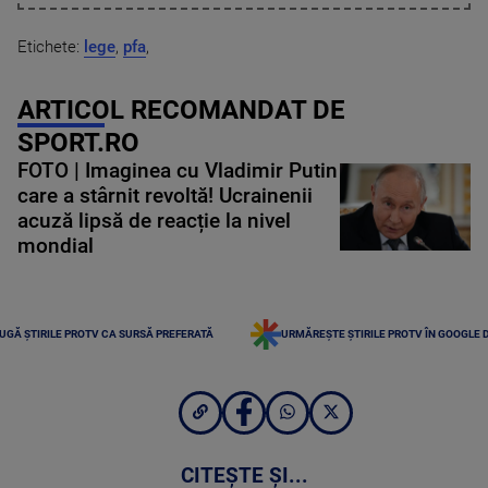
Etichete:
lege
,
pfa
,
ARTICOL RECOMANDAT DE
SPORT.RO
FOTO | Imaginea cu Vladimir Putin
care a stârnit revoltă! Ucrainenii
acuză lipsă de reacție la nivel
mondial
UGĂ ȘTIRILE PROTV CA SURSĂ PREFERATĂ
URMĂREȘTE ȘTIRILE PROTV ÎN GOOGLE 
CITEȘTE ȘI...