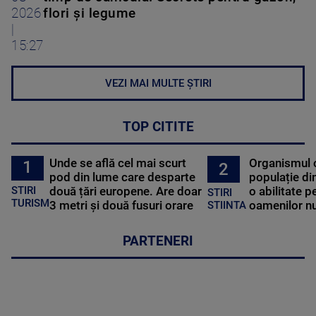
2026
flori și legume
|
15:27
VEZI MAI MULTE ȘTIRI
TOP CITITE
Unde se află cel mai scurt
Organismul 
1
2
pod din lume care desparte
populație di
STIRI
două țări europene. Are doar
o abilitate p
STIRI
TURISM
3 metri și două fusuri orare
oamenilor nu
STIINTA
PARTENERI