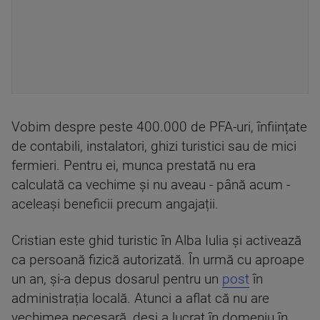
Vobim despre peste 400.000 de PFA-uri, înființate
de contabili, instalatori, ghizi turistici sau de mici
fermieri. Pentru ei, munca prestată nu era
calculată ca vechime și nu aveau - până acum -
aceleași beneficii precum angajații.
Cristian este ghid turistic în Alba Iulia și activează
ca persoană fizică autorizată. În urmă cu aproape
un an, și-a depus dosarul pentru un
post
în
administrația locală. Atunci a aflat că nu are
vechimea necesară, deși a lucrat în domeniu în