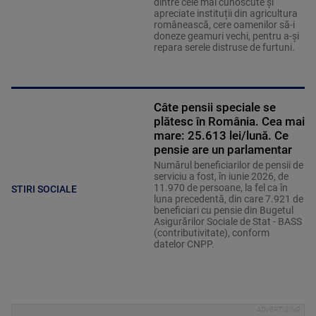
dintre cele mai cunoscute și
apreciate instituții din agricultura
românească, cere oamenilor să-i
doneze geamuri vechi, pentru a-și
repara serele distruse de furtuni.
Câte pensii speciale se
plătesc în România. Cea mai
mare: 25.613 lei/lună. Ce
pensie are un parlamentar
Numărul beneficiarilor de pensii de
serviciu a fost, în iunie 2026, de
11.970 de persoane, la fel ca în
STIRI SOCIALE
luna precedentă, din care 7.921 de
beneficiari cu pensie din Bugetul
Asigurărilor Sociale de Stat - BASS
(contributivitate), conform
datelor CNPP.