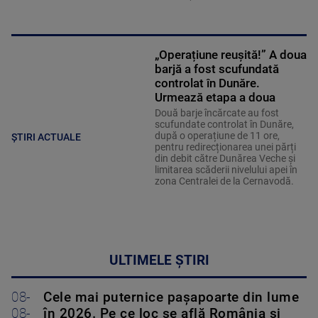
„Operațiune reușită!” A doua
barjă a fost scufundată
controlat în Dunăre.
Urmează etapa a doua
Două barje încărcate au fost
scufundate controlat în Dunăre,
după o operațiune de 11 ore,
ȘTIRI ACTUALE
pentru redirecționarea unei părți
din debit către Dunărea Veche și
limitarea scăderii nivelului apei în
zona Centralei de la Cernavodă.
ULTIMELE ȘTIRI
08-
Cele mai puternice pașapoarte din lume
08-
în 2026. Pe ce loc se află România și