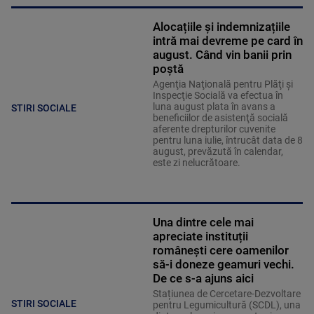
Alocațiile și indemnizațiile
intră mai devreme pe card în
august. Când vin banii prin
poștă
Agenţia Naţională pentru Plăţi şi
Inspecţie Socială va efectua în
luna august plata în avans a
STIRI SOCIALE
beneficiilor de asistenţă socială
aferente drepturilor cuvenite
pentru luna iulie, întrucât data de 8
august, prevăzută în calendar,
este zi nelucrătoare.
Una dintre cele mai
apreciate instituții
românești cere oamenilor
să-i doneze geamuri vechi.
De ce s-a ajuns aici
Stațiunea de Cercetare-Dezvoltare
STIRI SOCIALE
pentru Legumicultură (SCDL), una