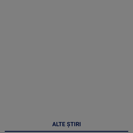
TV # 07.00 -
08 August
2026
MAI
MULTE
DETALII
02:32:45
ALTE ȘTIRI