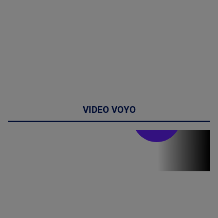
VIDEO VOYO
Stirile PRO TV
Stirile PRO