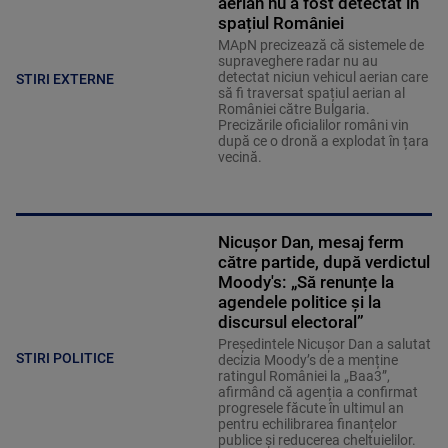
aerian nu a fost detectat în
spațiul României
MApN precizează că sistemele de
supraveghere radar nu au
detectat niciun vehicul aerian care
STIRI EXTERNE
să fi traversat spațiul aerian al
României către Bulgaria.
Precizările oficialilor români vin
după ce o dronă a explodat în țara
vecină.
Nicușor Dan, mesaj ferm
către partide, după verdictul
Moody's: „Să renunțe la
agendele politice şi la
discursul electoral”
Președintele Nicușor Dan a salutat
STIRI POLITICE
decizia Moody’s de a menține
ratingul României la „Baa3”,
afirmând că agenția a confirmat
progresele făcute în ultimul an
pentru echilibrarea finanțelor
publice și reducerea cheltuielilor.