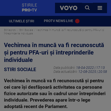
StirilePROTV
CAUTA
VOYO
TOATE 
PROTV NEWS LIVE
ULTIMELE ȘTIRI
Stirileprotv
Stiri Sociale
Vechimea în muncă va fi recunoscută și pentru PFA-uri și
întreprinderile individuale
Vechimea în muncă va fi recunoscută
și pentru PFA-uri și întreprinderile
individuale
Data publicării:
18-04-2022 | 17:13
STIRI SOCIALE
Data actualizării:
12-08-2025 | 20:58
Vechimea în muncă va fi recunoscută și pentru
cei care își desfășoară activitatea ca persoane
fizice autorizate sau în cadrul unor întreprinderi
individuale. Prevederea apare într-o lege
adoptată recent de Parlament.