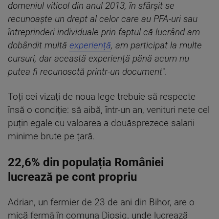
domeniul viticol din anul 2013, în sfârșit se
recunoaște un drept al celor care au PFA-uri sau
întreprinderi individuale prin faptul că lucrând am
dobândit multă
experiență
, am participat la multe
cursuri, dar această experiență până acum nu
putea fi recunosctă printr-un document
".
Toți cei vizați de noua lege trebuie să respecte
însă o condiție: să aibă, într-un an, venituri nete cel
puțin egale cu valoarea a douăsprezece salarii
minime brute pe țară.
22,6% din populația României
lucrează pe cont propriu
Adrian, un fermier de 23 de ani din Bihor, are o
mică fermă în comuna Diosig, unde lucrează