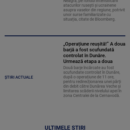
Neagră, pe fondul intensificării
atacurilor rusești și ucrainene
asupra vaselor din regiune, potrivit
unor surse familiarizate cu
situația, citate de Bloomberg.
„Operațiune reușită!” A doua
barjă a fost scufundată
controlat în Dunăre.
Urmează etapa a doua
Două barje încărcate au fost
scufundate controlat în Dunăre,
după o operațiune de 11 ore,
ȘTIRI ACTUALE
pentru redirecționarea unei părți
din debit către Dunărea Veche și
limitarea scăderii nivelului apei în
zona Centralei de la Cernavodă.
ULTIMELE ȘTIRI