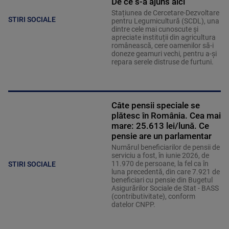
De ce s-a ajuns aici
Stațiunea de Cercetare-Dezvoltare
STIRI SOCIALE
pentru Legumicultură (SCDL), una
dintre cele mai cunoscute și
apreciate instituții din agricultura
românească, cere oamenilor să-i
doneze geamuri vechi, pentru a-și
repara serele distruse de furtuni.
Câte pensii speciale se
plătesc în România. Cea mai
mare: 25.613 lei/lună. Ce
pensie are un parlamentar
Numărul beneficiarilor de pensii de
serviciu a fost, în iunie 2026, de
11.970 de persoane, la fel ca în
STIRI SOCIALE
luna precedentă, din care 7.921 de
beneficiari cu pensie din Bugetul
Asigurărilor Sociale de Stat - BASS
(contributivitate), conform
datelor CNPP.