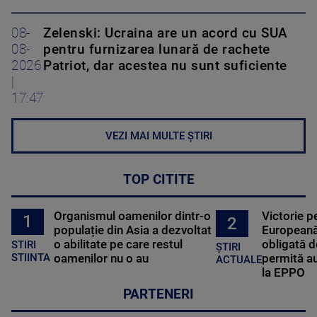
08-
Zelenski: Ucraina are un acord cu SUA
08-
pentru furnizarea lunară de rachete
2026
Patriot, dar acestea nu sunt suficiente
|
17:47
VEZI MAI MULTE ȘTIRI
TOP CITITE
Organismul oamenilor dintr-o
Victorie p
1
2
populație din Asia a dezvoltat
Europeană
o abilitate pe care restul
obligată d
STIRI
ȘTIRI
oamenilor nu o au
permită au
STIINTA
ACTUALE
la EPPO
PARTENERI