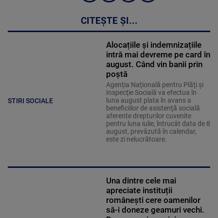
CITEȘTE ȘI...
Alocațiile și indemnizațiile
intră mai devreme pe card în
august. Când vin banii prin
poștă
Agenţia Naţională pentru Plăţi şi
Inspecţie Socială va efectua în
luna august plata în avans a
STIRI SOCIALE
beneficiilor de asistenţă socială
aferente drepturilor cuvenite
pentru luna iulie, întrucât data de 8
august, prevăzută în calendar,
este zi nelucrătoare.
Una dintre cele mai
apreciate instituții
românești cere oamenilor
să-i doneze geamuri vechi.