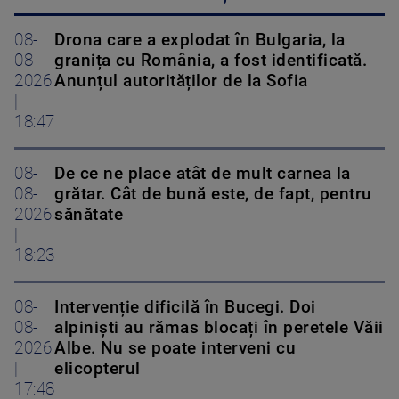
08-
Drona care a explodat în Bulgaria, la
08-
granița cu România, a fost identificată.
2026
Anunțul autorităților de la Sofia
|
18:47
08-
De ce ne place atât de mult carnea la
08-
grătar. Cât de bună este, de fapt, pentru
2026
sănătate
|
18:23
08-
Intervenție dificilă în Bucegi. Doi
08-
alpiniști au rămas blocați în peretele Văii
2026
Albe. Nu se poate interveni cu
|
elicopterul
17:48