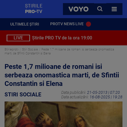
StirilePROTV
CAUTA
VOYO
TOATE 
PROTV NEWS LIVE
ULTIMELE ȘTIRI
LIVE
Știrile PRO TV de la ora 19:00
Stirileprotv
Stiri Sociale
Peste 1,7 milioane de romani isi serbeaza onomastica
marti, de Sfintii Constantin si Elena
Peste 1,7 milioane de romani isi
serbeaza onomastica marti, de Sfintii
Constantin si Elena
Data publicării:
21-05-2013 | 07:20
STIRI SOCIALE
Data actualizării:
16-08-2025 | 19:28