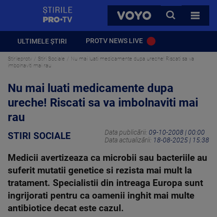
StirilePROTV
CAUTA
VOYO
TOATE 
PROTV NEWS LIVE
ULTIMELE ȘTIRI
Stirileprotv
Stiri Sociale
Nu mai luati medicamente dupa ureche! Riscati sa va
imbolnaviti mai rau
Nu mai luati medicamente dupa
ureche! Riscati sa va imbolnaviti mai
rau
Data publicării:
09-10-2008 | 00:00
STIRI SOCIALE
Data actualizării:
18-08-2025 | 15:38
Medicii avertizeaza ca microbii sau bacteriile au
suferit mutatii genetice si rezista mai mult la
tratament. Specialistii din intreaga Europa sunt
ingrijorati pentru ca oamenii inghit mai multe
antibiotice decat este cazul.