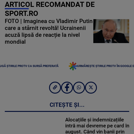
ARTICOL RECOMANDAT DE
SPORT.RO
FOTO | Imaginea cu Vladimir Putin
care a stârnit revoltă! Ucrainenii
acuză lipsă de reacție la nivel
mondial
UGĂ ȘTIRILE PROTV CA SURSĂ PREFERATĂ
URMĂREȘTE ȘTIRILE PROTV ÎN GOOGLE 
CITEȘTE ȘI...
Alocațiile și indemnizațiile
intră mai devreme pe card în
august. Când vin banii prin