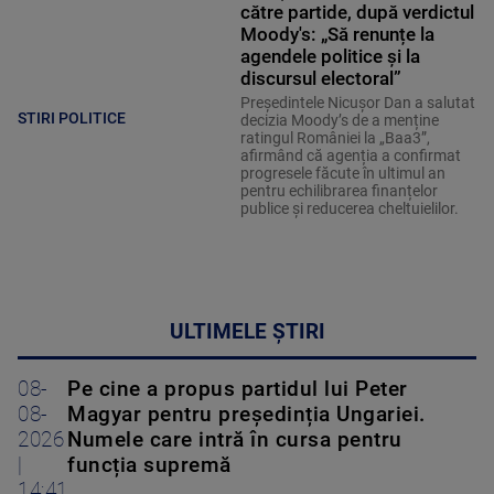
către partide, după verdictul
Moody's: „Să renunțe la
agendele politice şi la
discursul electoral”
Președintele Nicușor Dan a salutat
STIRI POLITICE
decizia Moody’s de a menține
ratingul României la „Baa3”,
afirmând că agenția a confirmat
progresele făcute în ultimul an
pentru echilibrarea finanțelor
publice și reducerea cheltuielilor.
ULTIMELE ȘTIRI
08-
Pe cine a propus partidul lui Peter
08-
Magyar pentru președinția Ungariei.
2026
Numele care intră în cursa pentru
|
funcția supremă
14:41