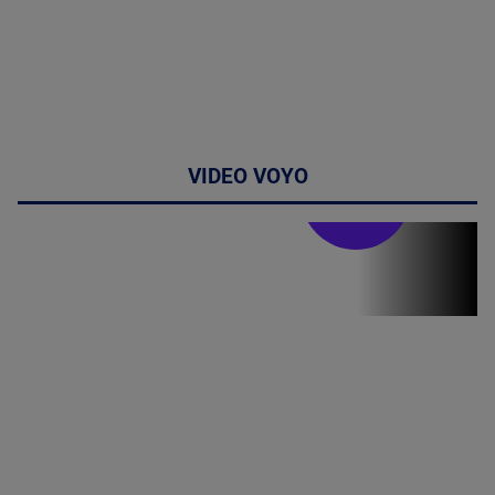
VIDEO VOYO
Stirile PRO TV
Stirile PRO
TV # 07.00 -
08 August