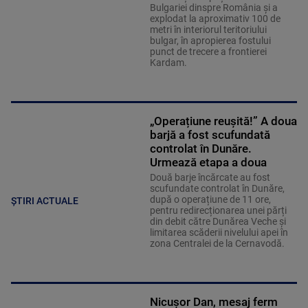
Bulgariei dinspre România și a
explodat la aproximativ 100 de
metri în interiorul teritoriului
bulgar, în apropierea fostului
punct de trecere a frontierei
Kardam.
„Operațiune reușită!” A doua
barjă a fost scufundată
controlat în Dunăre.
Urmează etapa a doua
Două barje încărcate au fost
scufundate controlat în Dunăre,
după o operațiune de 11 ore,
ȘTIRI ACTUALE
pentru redirecționarea unei părți
din debit către Dunărea Veche și
limitarea scăderii nivelului apei în
zona Centralei de la Cernavodă.
Nicușor Dan, mesaj ferm