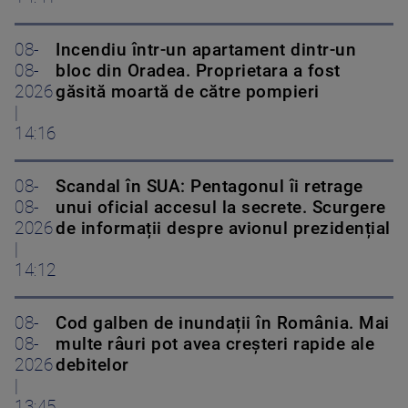
08-
Incendiu într-un apartament dintr-un
08-
bloc din Oradea. Proprietara a fost
2026
găsită moartă de către pompieri
|
14:16
08-
Scandal în SUA: Pentagonul îi retrage
08-
unui oficial accesul la secrete. Scurgere
2026
de informații despre avionul prezidențial
|
14:12
08-
Cod galben de inundații în România. Mai
08-
multe râuri pot avea creșteri rapide ale
2026
debitelor
|
13:45