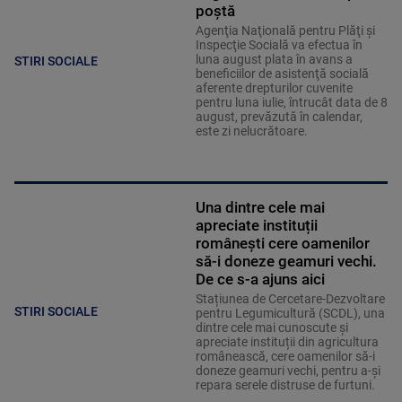
poștă
Agenţia Naţională pentru Plăţi şi
Inspecţie Socială va efectua în
luna august plata în avans a
STIRI SOCIALE
beneficiilor de asistenţă socială
aferente drepturilor cuvenite
pentru luna iulie, întrucât data de 8
august, prevăzută în calendar,
este zi nelucrătoare.
Una dintre cele mai
apreciate instituții
românești cere oamenilor
să-i doneze geamuri vechi.
De ce s-a ajuns aici
Stațiunea de Cercetare-Dezvoltare
STIRI SOCIALE
pentru Legumicultură (SCDL), una
dintre cele mai cunoscute și
apreciate instituții din agricultura
românească, cere oamenilor să-i
doneze geamuri vechi, pentru a-și
repara serele distruse de furtuni.