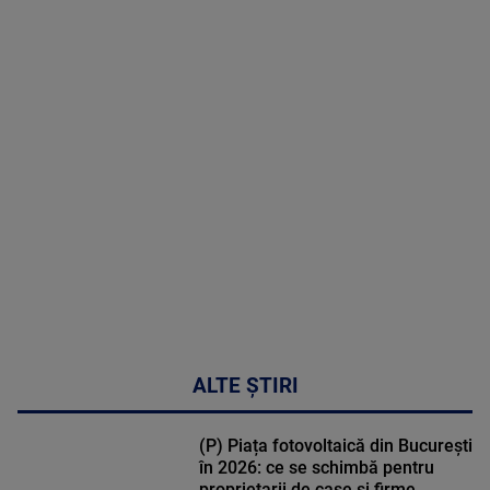
2026
MAI
MULTE
DETALII
02:32:45
ALTE ȘTIRI
(P) Piața fotovoltaică din București
în 2026: ce se schimbă pentru
proprietarii de case și firme