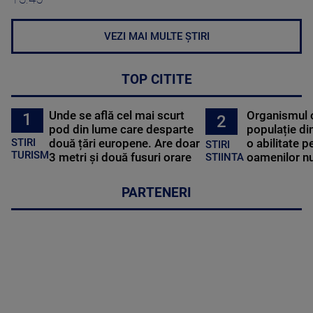
VEZI MAI MULTE ȘTIRI
TOP CITITE
Unde se află cel mai scurt
Organismul 
1
2
pod din lume care desparte
populație di
STIRI
două țări europene. Are doar
o abilitate p
STIRI
TURISM
3 metri și două fusuri orare
oamenilor nu
STIINTA
PARTENERI