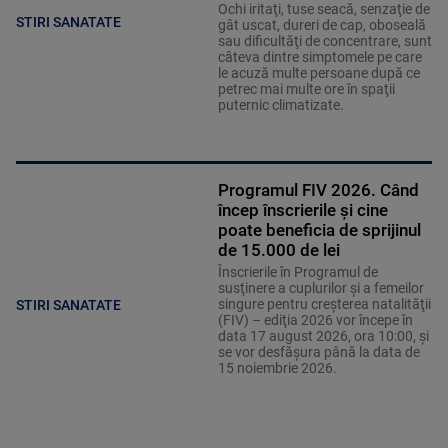
Ochi iritaţi, tuse seacă, senzaţie de
STIRI SANATATE
gât uscat, dureri de cap, oboseală
sau dificultăţi de concentrare, sunt
câteva dintre simptomele pe care
le acuză multe persoane după ce
petrec mai multe ore în spaţii
puternic climatizate.
Programul FIV 2026. Când
încep înscrierile și cine
poate beneficia de sprijinul
de 15.000 de lei
Înscrierile în Programul de
susţinere a cuplurilor şi a femeilor
singure pentru creşterea natalităţii
STIRI SANATATE
(FIV) – ediţia 2026 vor începe în
data 17 august 2026, ora 10:00, şi
se vor desfăşura până la data de
15 noiembrie 2026.