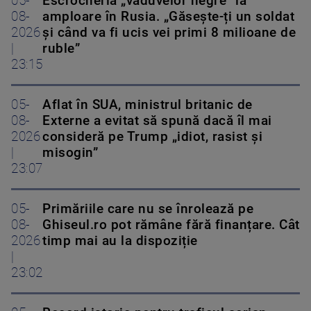
05-
Escrocheria „văduvelor negre” ia
08-
amploare în Rusia. „Găsește-ți un soldat
2026
și când va fi ucis vei primi 8 milioane de
|
ruble”
23:15
05-
Aflat în SUA, ministrul britanic de
08-
Externe a evitat să spună dacă îl mai
2026
consideră pe Trump „idiot, rasist și
|
misogin”
23:07
05-
Primăriile care nu se înrolează pe
08-
Ghiseul.ro pot rămâne fără finanțare. Cât
2026
timp mai au la dispoziție
|
23:02