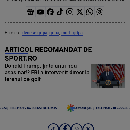
Etichete:
decese gripa
,
gripa
,
morti gripa
,
ARTICOL RECOMANDAT DE
SPORT.RO
Donald Trump, ținta unui nou
asasinat!? FBI a intervenit direct la
terenul de golf
UGĂ ȘTIRILE PROTV CA SURSĂ PREFERATĂ
URMĂREȘTE ȘTIRILE PROTV ÎN GOOGLE 