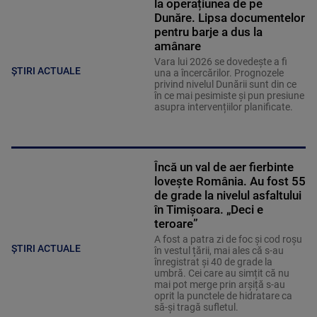
la operațiunea de pe
Dunăre. Lipsa documentelor
pentru barje a dus la
amânare
Vara lui 2026 se dovedește a fi
ȘTIRI ACTUALE
una a încercărilor. Prognozele
privind nivelul Dunării sunt din ce
în ce mai pesimiste și pun presiune
asupra intervențiilor planificate.
Încă un val de aer fierbinte
lovește România. Au fost 55
de grade la nivelul asfaltului
în Timișoara. „Deci e
teroare”
A fost a patra zi de foc și cod roșu
ȘTIRI ACTUALE
în vestul țării, mai ales că s-au
înregistrat și 40 de grade la
umbră. Cei care au simțit că nu
mai pot merge prin arșiță s-au
oprit la punctele de hidratare ca
să-și tragă sufletul.