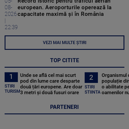
05-
Record istoric pentru traficul aerian
08-
european. Aeroporturile operează la
2026
capacitate maximă și în România
|
22:39
VEZI MAI MULTE ȘTIRI
TOP CITITE
Unde se află cel mai scurt
Organismul 
1
2
pod din lume care desparte
populație di
STIRI
două țări europene. Are doar
o abilitate p
STIRI
TURISM
3 metri și două fusuri orare
oamenilor nu
STIINTA
PARTENERI