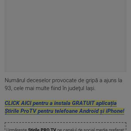
Numărul deceselor provocate de gripă a ajuns la
93, cele mai multe fiind în judeţul Iaşi.
CLICK AICI pentru a instala GRATUIT aplicația
Știrile ProTV pentru telefoane Android și iPhone!
Urmărește
Știrile PRO TV
pe canalul de social media preferat: