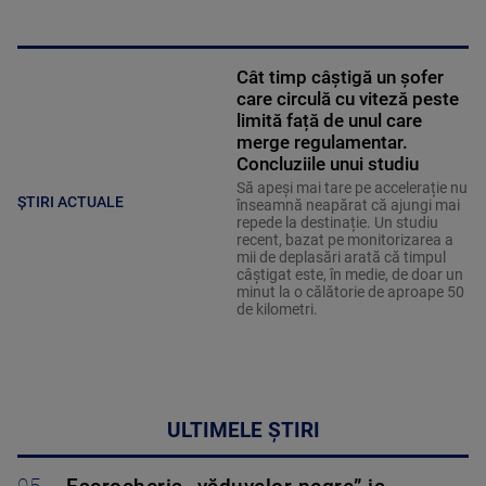
Cât timp câștigă un șofer
care circulă cu viteză peste
limită față de unul care
merge regulamentar.
Concluziile unui studiu
Să apeși mai tare pe accelerație nu
ȘTIRI ACTUALE
înseamnă neapărat că ajungi mai
repede la destinație. Un studiu
recent, bazat pe monitorizarea a
mii de deplasări arată că timpul
câștigat este, în medie, de doar un
minut la o călătorie de aproape 50
de kilometri.
ULTIMELE ȘTIRI