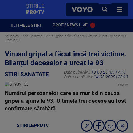
StirilePROTV
CAUTA
VOYO
TOATE 
PROTV NEWS LIVE
ULTIMELE ȘTIRI
Stirileprotv
Stiri Sanatate
Virusul gripal a făcut încă trei victime. Bilanțul deceselor a
urcat la 93
Virusul gripal a făcut încă trei victime.
Bilanțul deceselor a urcat la 93
Data publicării:
10-03-2018 | 17:10
STIRI SANATATE
Data actualizării:
14-08-2025 | 23:13
PRO TV
Numărul persoanelor care au murit din cauza
gripei a ajuns la 93. Ultimele trei decese au fost
confirmate sâmbătă.
STIRILEPROTV