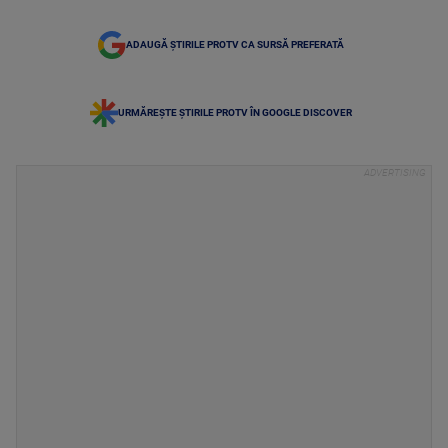
ADAUGĂ ȘTIRILE PROTV CA SURSĂ PREFERATĂ
URMĂREȘTE ȘTIRILE PROTV ÎN GOOGLE DISCOVER