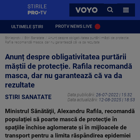
StirilePROTV
CAUTA
VOYO
TOATE 
PROTV NEWS LIVE
ULTIMELE ȘTIRI
Stirileprotv
Stiri Sanatate
Anunț despre obligativitatea purtării măștii de protecție.
Rafila recomandă masca, dar nu garantează că va da rezultate
Anunț despre obligativitatea purtării
măștii de protecție. Rafila recomandă
masca, dar nu garantează că va da
rezultate
Data publicării:
26-07-2022 | 15:32
STIRI SANATATE
Data actualizării:
12-08-2025 | 18:53
Ministrul Sănătăţii, Alexandru Rafila, recomandă
populaţiei să poarte mască de protecţie în
spaţiile închise aglomerate şi în mijloacele de
transport pentru a limita răspândirea epidemiei