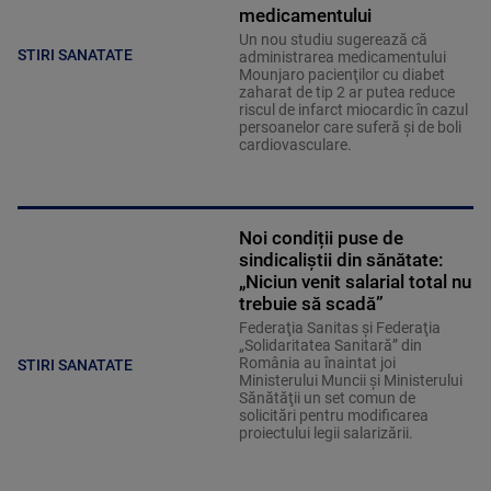
medicamentului
Un nou studiu sugerează că
STIRI SANATATE
administrarea medicamentului
Mounjaro pacienţilor cu diabet
zaharat de tip 2 ar putea reduce
riscul de infarct miocardic în cazul
persoanelor care suferă şi de boli
cardiovasculare.
Noi condiții puse de
sindicaliștii din sănătate:
„Niciun venit salarial total nu
trebuie să scadă”
Federaţia Sanitas şi Federaţia
„Solidaritatea Sanitară” din
România au înaintat joi
STIRI SANATATE
Ministerului Muncii şi Ministerului
Sănătăţii un set comun de
solicitări pentru modificarea
proiectului legii salarizării.