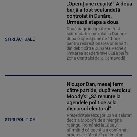
„Operațiune reușită!” A doua
barjă a fost scufundată
controlat în Dunăre.
Urmează etapa a doua
Două barje încărcate au fost
scufundate controlat în Dunăre,
după o operațiune de 11 ore,
ȘTIRI ACTUALE
pentru redirecționarea unei părți
din debit către Dunărea Veche și
limitarea scăderii nivelului apei în
zona Centralei de la Cernavodă.
Nicușor Dan, mesaj ferm
către partide, după verdictul
Moody's: „Să renunțe la
agendele politice şi la
discursul electoral”
Președintele Nicușor Dan a salutat
STIRI POLITICE
decizia Moody’s de a menține
ratingul României la „Baa3”,
afirmând că agenția a confirmat
progresele făcute în ultimul an