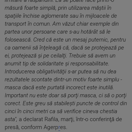
limitare a răspândirii. Ea se poate face printr-o
măsură foarte simplă, prin utilizarea măştii în
spaţiile închise aglomerate sau în mijloacele de
transport în comun. Am văzut chiar exemple din
partea unor persoane care s-au hotărât să le
folosească. Cred că este un mesaj puternic, pentru
ca oamenii să înţeleagă că, dacă se protejează pe
ei, protejează şi pe ceilalţi. Trebuie să avem un
anumit tip de solidaritate şi responsabilitate.
Introducerea obligativităţii s-ar putea să nu dea
rezultatele scontate dintr-un motiv foarte simplu -
masca dacă este purtată incorect este inutilă.
Important nu este doar să porţi masca, ci să o porţi
corect. Este greu să stabileşti puncte de control din
cinci în cinci metri ca să verifice cineva chestia
asta",
a declarat Rafila, marţi, într-o conferinţă de
presă, conform Agerp
r
es.