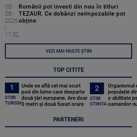
08-
Românii pot investi din nou în titluri
08-
TEZAUR. Ce dobânzi neimpozabile pot
2026
obține
|
11:52
VEZI MAI MULTE ȘTIRI
TOP CITITE
Unde se află cel mai scurt
Organismul 
1
2
pod din lume care desparte
populație di
STIRI
două țări europene. Are doar
o abilitate p
STIRI
TURISM
3 metri și două fusuri orare
oamenilor nu
STIINTA
PARTENERI