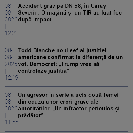
08-
Accident grav pe DN 58, în Caraș-
08-
Severin. O mașină și un TIR au luat foc
2026
după impact
|
12:21
08-
Todd Blanche noul șef al justiției
08-
americane confirmat la diferență de un
2026
vot. Democrat: „Trump vrea să
|
controleze justiția”
12:19
08-
Un agresor în serie a ucis două femei
08-
din cauza unor erori grave ale
2026
autorităților. „Un infractor periculos și
|
prădător”
11:55