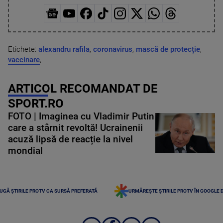
Etichete:
alexandru rafila
,
coronavirus
,
mască de protecție
,
vaccinare
,
ARTICOL RECOMANDAT DE
SPORT.RO
FOTO | Imaginea cu Vladimir Putin
care a stârnit revoltă! Ucrainenii
acuză lipsă de reacție la nivel
mondial
UGĂ ȘTIRILE PROTV CA SURSĂ PREFERATĂ
URMĂREȘTE ȘTIRILE PROTV ÎN GOOGLE 