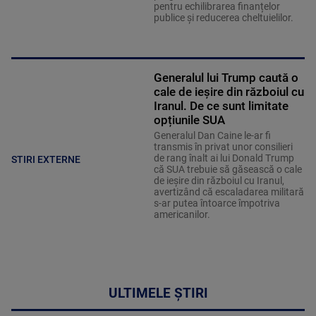
pentru echilibrarea finanțelor
publice și reducerea cheltuielilor.
Generalul lui Trump caută o
cale de ieșire din războiul cu
Iranul. De ce sunt limitate
opțiunile SUA
Generalul Dan Caine le-ar fi
transmis în privat unor consilieri
de rang înalt ai lui Donald Trump
STIRI EXTERNE
că SUA trebuie să găsească o cale
de ieșire din războiul cu Iranul,
avertizând că escaladarea militară
s-ar putea întoarce împotriva
americanilor.
ULTIMELE ȘTIRI