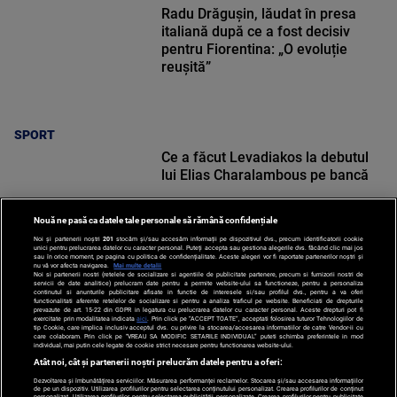
Radu Drăgușin, lăudat în presa
italiană după ce a fost decisiv
pentru Fiorentina: „O evoluție
reușită”
SPORT
Ce a făcut Levadiakos la debutul
lui Elias Charalambous pe bancă
Nouă ne pasă ca datele tale personale să rămână confidențiale
Noi și partenerii noștri
201
stocăm și/sau accesăm informații pe dispozitivul dvs., precum identificatorii cookie
unici pentru prelucrarea datelor cu caracter personal. Puteți accepta sau gestiona alegerile dvs. făcând clic mai jos
sau în orice moment, pe pagina cu politica de confidențialitate. Aceste alegeri vor fi raportate partenerilor noștri și
nu vă vor afecta navigarea.
Mai multe detalii
Noi si partenerii nostri (retelele de socializare si agentiile de publicitate partenere, precum si furnizorii nostri de
SPORT
servicii de date analitice) prelucram date pentru a permite website-ului sa functioneze, pentru a personaliza
continutul si anunturile publicitare afisate in functie de interesele si/sau profilul dvs., pentru a va oferi
functionalitati aferente retelelor de socializare si pentru a analiza traficul pe website. Beneficiati de drepturile
prevazute de art. 15-22 din GDPR in legatura cu prelucrarea datelor cu caracter personal. Aceste drepturi pot fi
exercitate prin modalitatea indicata
aici
. Prin click pe “ACCEPT TOATE”, acceptati folosirea tuturor Tehnologiilor de
tip Cookie, care implica inclusiv acceptul dvs. cu privire la stocarea/accesarea informatiilor de catre Vendor-ii cu
care colaboram. Prin click pe “VREAU SA MODIFIC SETARILE INDIVIDUAL” puteti schimba preferintele in mod
individual, mai putin cele legate de cookie strict necesare pentru functionarea website-ului.
Atât noi, cât și partenerii noștri prelucrăm datele pentru a oferi:
Dezvoltarea și îmbunătățirea serviciilor. Măsurarea performanței reclamelor. Stocarea și/sau accesarea informațiilor
de pe un dispozitiv. Utilizarea profilurilor pentru selectarea conținutului personalizat. Crearea profilurilor de conținut
personalizat. Utilizarea profilurilor pentru selectarea publicității personalizate. Crearea profilurilor pentru publicitate