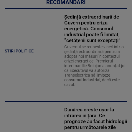
RECOMANDĂRI
Ședință extraordinară de
Guvern pentru criza
energetică. Consumul
industrial poate fi limitat,
”cetățenii sunt exceptați”
Guvernul se reuneşte vineri într-o
STIRI POLITICE
şedinţă extraordinară pentru a
adopta noi măsuri în contextul
crizei energetice. Premierul
interimar Ilie Bolojan a anunțat joi
că Executivul va autoriza
Transelectrica să limiteze
consumul industrial, dacă este
cazul.
Dunărea crește ușor la
intrarea în țară. Ce
prognoze au făcut hidrologii
pentru următoarele zile