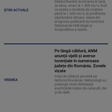
Debitul Dunării, la intrarea în ţară,
se situa, vineri, la 1.400 mc/s, însă
va exista o tendinţă de creştere
ȘTIRI ACTUALE
până la 1.450 mc/s, la jumătatea
săptămânii viitoare, reiese din
prognoza publicată de Institutul
Naţional de Hidrologie şi
Gospodărire a Apelor.
Pe lângă căldură, ANM
anunță vijelii și averse
torențiale în numeroase
județe din România. Zonele
vizate
Valul de căldură persistă pe
VREMEA
teritoriul României. Meterologii au
prelungit vineri dimineață
avertizările meteo de caniculă, dar
și de vijelii.