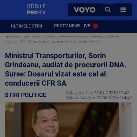
StirilePROTV
CAUTA
VOYO
TOATE 
PROTV NEWS LIVE
ULTIMELE ȘTIRI
Stirileprotv
Stiri Politice
Ministrul Transporturilor, Sorin Grindeanu, audiat de
procurorii DNA. Surse: Dosarul vizat este cel al conducerii CFR SA
Ministrul Transporturilor, Sorin
Grindeanu, audiat de procurorii DNA.
Surse: Dosarul vizat este cel al
conducerii CFR SA
Data publicării:
17-01-2023 | 12:47
STIRI POLITICE
Data actualizării:
12-08-2025 | 14:47