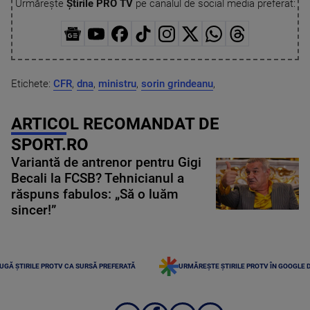
Urmărește
Știrile PRO TV
pe canalul de social media preferat:
Etichete:
CFR
,
dna
,
ministru
,
sorin grindeanu
,
ARTICOL RECOMANDAT DE
SPORT.RO
Variantă de antrenor pentru Gigi
Becali la FCSB? Tehnicianul a
răspuns fabulos: „Să o luăm
sincer!”
UGĂ ȘTIRILE PROTV CA SURSĂ PREFERATĂ
URMĂREȘTE ȘTIRILE PROTV ÎN GOOGLE 