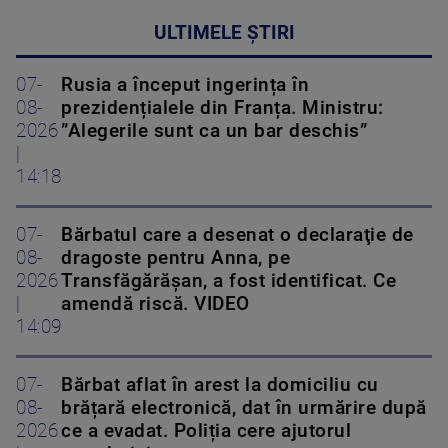
ULTIMELE ȘTIRI
07-
Rusia a început ingerința în
08-
prezidențialele din Franța. Ministru:
2026
”Alegerile sunt ca un bar deschis”
|
14:18
07-
Bărbatul care a desenat o declaraţie de
08-
dragoste pentru Anna, pe
2026
Transfăgărăşan, a fost identificat. Ce
|
amendă riscă. VIDEO
14:09
07-
Bărbat aflat în arest la domiciliu cu
08-
brățară electronică, dat în urmărire după
2026
ce a evadat. Poliția cere ajutorul