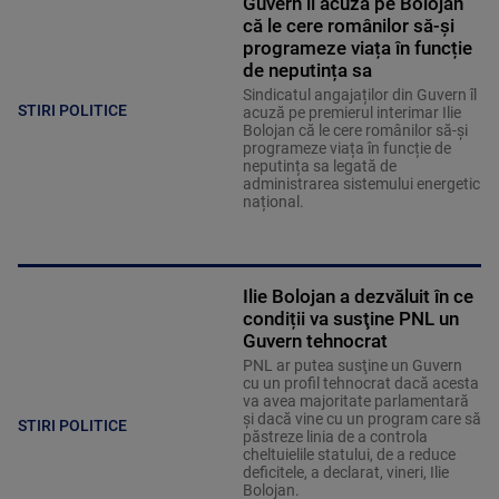
Guvern îl acuză pe Bolojan
că le cere românilor să-și
programeze viața în funcție
de neputința sa
Sindicatul angajaților din Guvern îl
STIRI POLITICE
acuză pe premierul interimar Ilie
Bolojan că le cere românilor să-și
programeze viața în funcție de
neputința sa legată de
administrarea sistemului energetic
național.
Ilie Bolojan a dezvăluit în ce
condiții va susţine PNL un
Guvern tehnocrat
PNL ar putea susţine un Guvern
cu un profil tehnocrat dacă acesta
va avea majoritate parlamentară
şi dacă vine cu un program care să
STIRI POLITICE
păstreze linia de a controla
cheltuielile statului, de a reduce
deficitele, a declarat, vineri, Ilie
Bolojan.