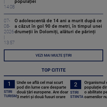
|
populației
14:08
07-
O adolescentă de 14 ani a murit după ce
08-
a căzut în gol 90 de metri, în timpul unei
2026
drumeții în Dolomiți, alături de părinți
|
13:57
VEZI MAI MULTE ȘTIRI
TOP CITITE
Unde se află cel mai scurt
Organismul 
1
2
pod din lume care desparte
populație di
STIRI
două țări europene. Are doar
o abilitate p
STIRI
TURISM
3 metri și două fusuri orare
oamenilor nu
STIINTA