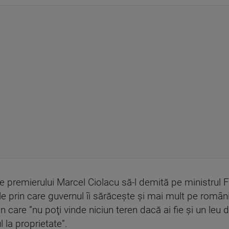
re premierului Marcel Ciolacu să-l demită pe ministrul F
e prin care guvernul îi sărăceşte şi mai mult pe români
n care ”nu poţi vinde niciun teren dacă ai fie şi un leu da
l la proprietate”.