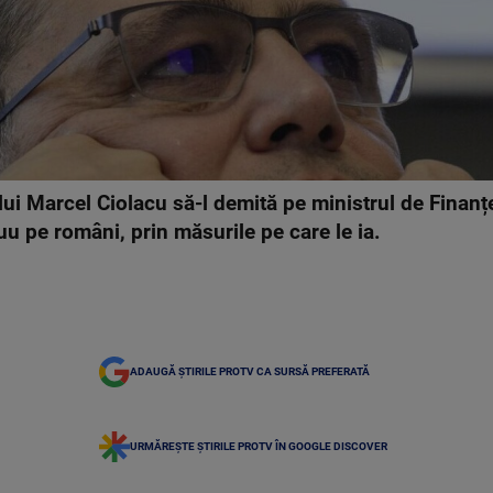
lui Marcel Ciolacu să-l demită pe ministrul de Finan
uu pe români, prin măsurile pe care le ia.
ADAUGĂ ȘTIRILE PROTV CA SURSĂ PREFERATĂ
URMĂREȘTE ȘTIRILE PROTV ÎN GOOGLE DISCOVER