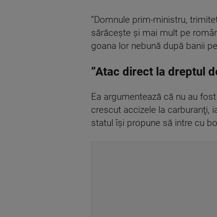
”Domnule prim-ministru, trimiteţ
sărăceşte şi mai mult pe români,
goana lor nebună după banii pe 
”Atac direct la dreptul 
Ea argumentează că nu au fost su
crescut accizele la carburanţi,
statul îşi propune să intre cu boc