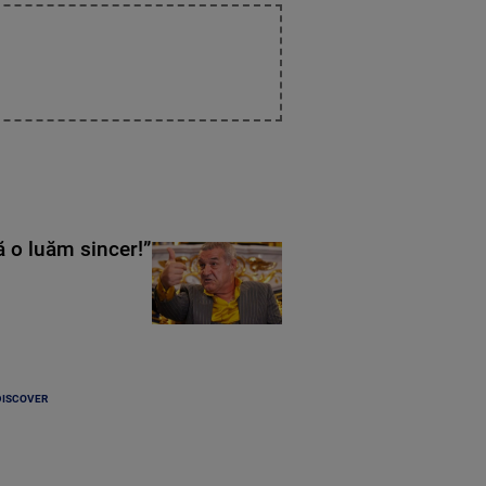
ă o luăm sincer!”
DISCOVER