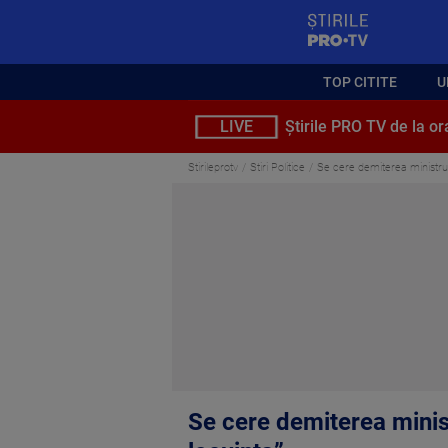
StirilePROTV
TOP CITITE
U
LIVE
Știrile PRO TV de la or
Stirileprotv
Stiri Politice
Se cere demiterea ministrul
Se cere demiterea minist