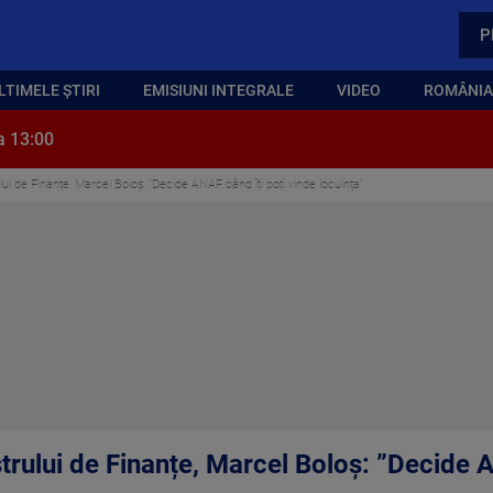
P
LTIMELE ȘTIRI
EMISIUNI INTEGRALE
VIDEO
ROMÂNIA,
a 13:00
ui de Finanțe, Marcel Boloș: ”Decide ANAF când îți poți vinde locuința”
rului de Finanțe, Marcel Boloș: ”Decide A