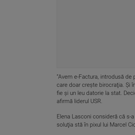
”Avem e-Factura, introdusă de p
care doar creşte birocraţia. Şi 
fie şi un leu datorie la stat. De
afirmă liderul USR.
Elena Lasconi consideră că s-a 
soluţia stă în pixul lui Marcel 