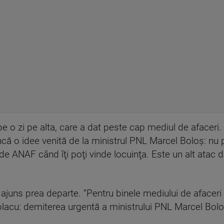
e o zi pe alta, care a dat peste cap mediul de afaceri.
încă o idee venită de la ministrul PNL Marcel Boloş: nu 
cide ANAF când îţi poţi vinde locuinţa. Este un alt atac di
ajuns prea departe. ”Pentru binele mediului de afaceri 
Ciolacu: demiterea urgentă a ministrului PNL Marcel Bol