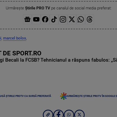
Urmărește
Știrile PRO TV
pe canalul de social media preferat:
i
,
marcel bolos
,
 DE SPORT.RO
gi Becali la FCSB? Tehnicianul a răspuns fabulos: „S
UGĂ ȘTIRILE PROTV CA SURSĂ PREFERATĂ
URMĂREȘTE ȘTIRILE PROTV ÎN GOOGLE 