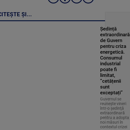
CITEȘTE ȘI...
Ședință
extraordinară
de Guvern
pentru criza
energetică.
Consumul
industrial
poate fi
limitat,
”cetățenii
sunt
exceptați”
Guvernul se
reuneşte vineri
într-o şedinţă
extraordinară
pentru a adopta
noi măsuri în
contextul crizei