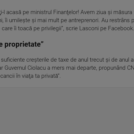
i-l acasă pe ministrul Finanţelor! Avem ziua şi măsura f
 îi umileşte şi mai mult pe antreprenori. Au restrâns pâ
care îi toacă pe privilegii”, scrie Lasconi pe Facebook
de proprietate”
ficiente creşterile de taxe de anul trecut şi de anul a
 iar Guvernul Ciolacu a mers mai departe, propunând CNP
ancii în viaţa ta privată”.