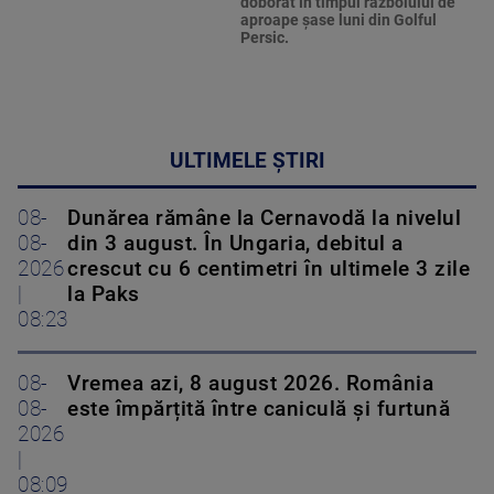
doborât în timpul războiului de
aproape şase luni din Golful
Persic.
ULTIMELE ȘTIRI
08-
Dunărea rămâne la Cernavodă la nivelul
08-
din 3 august. În Ungaria, debitul a
2026
crescut cu 6 centimetri în ultimele 3 zile
|
la Paks
08:23
08-
Vremea azi, 8 august 2026. România
08-
este împărțită între caniculă și furtună
2026
|
08:09