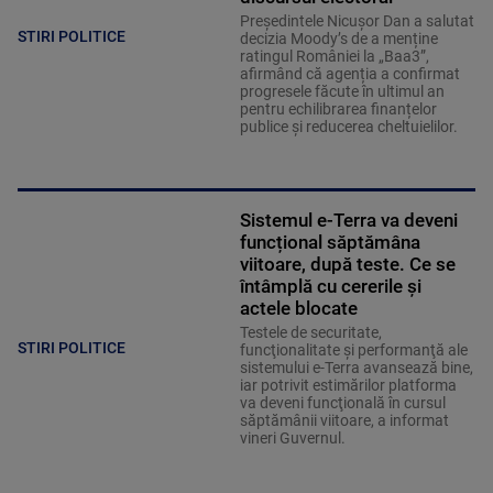
Președintele Nicușor Dan a salutat
STIRI POLITICE
decizia Moody’s de a menține
ratingul României la „Baa3”,
afirmând că agenția a confirmat
progresele făcute în ultimul an
pentru echilibrarea finanțelor
publice și reducerea cheltuielilor.
Sistemul e-Terra va deveni
funcțional săptămâna
viitoare, după teste. Ce se
întâmplă cu cererile și
actele blocate
Testele de securitate,
STIRI POLITICE
funcţionalitate şi performanţă ale
sistemului e-Terra avansează bine,
iar potrivit estimărilor platforma
va deveni funcţională în cursul
săptămânii viitoare, a informat
vineri Guvernul.