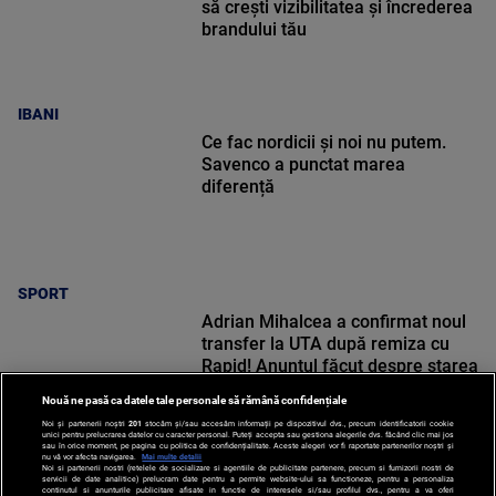
să crești vizibilitatea și încrederea
brandului tău
IBANI
Ce fac nordicii și noi nu putem.
Savenco a punctat marea
diferență
SPORT
Adrian Mihalcea a confirmat noul
transfer la UTA după remiza cu
Rapid! Anunțul făcut despre starea
lui Alexi Pitu
Nouă ne pasă ca datele tale personale să rămână confidențiale
Noi și partenerii noștri
201
stocăm și/sau accesăm informații pe dispozitivul dvs., precum identificatorii cookie
unici pentru prelucrarea datelor cu caracter personal. Puteți accepta sau gestiona alegerile dvs. făcând clic mai jos
sau în orice moment, pe pagina cu politica de confidențialitate. Aceste alegeri vor fi raportate partenerilor noștri și
nu vă vor afecta navigarea.
Mai multe detalii
Noi si partenerii nostri (retelele de socializare si agentiile de publicitate partenere, precum si furnizorii nostri de
SPORT
servicii de date analitice) prelucram date pentru a permite website-ului sa functioneze, pentru a personaliza
continutul si anunturile publicitare afisate in functie de interesele si/sau profilul dvs., pentru a va oferi