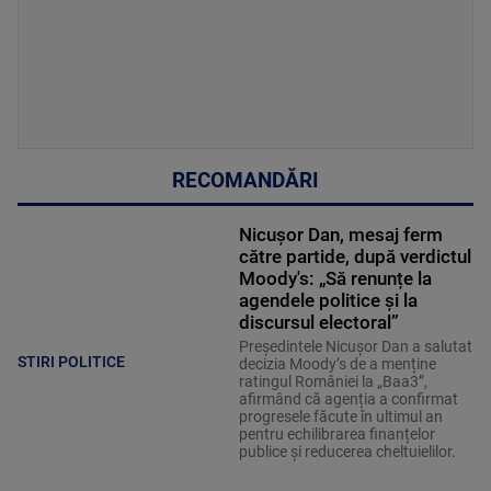
RECOMANDĂRI
Nicușor Dan, mesaj ferm
către partide, după verdictul
Moody's: „Să renunțe la
agendele politice şi la
discursul electoral”
Președintele Nicușor Dan a salutat
STIRI POLITICE
decizia Moody’s de a menține
ratingul României la „Baa3”,
afirmând că agenția a confirmat
progresele făcute în ultimul an
pentru echilibrarea finanțelor
publice și reducerea cheltuielilor.