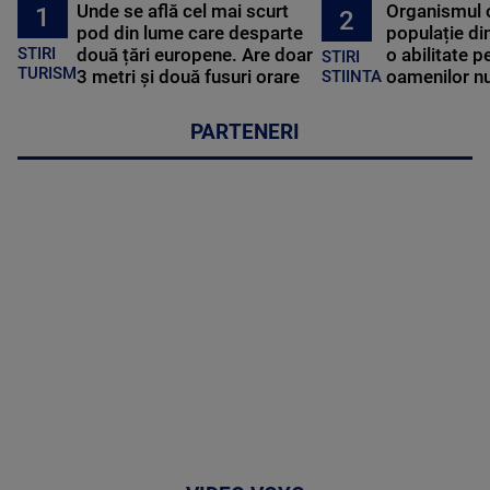
Unde se află cel mai scurt
Organismul 
1
2
pod din lume care desparte
populație di
STIRI
două țări europene. Are doar
o abilitate p
STIRI
TURISM
3 metri și două fusuri orare
oamenilor nu
STIINTA
PARTENERI