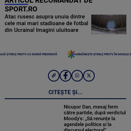
ARTICOL RECOMANDAT DE
SPORT.RO
Atac rusesc asupra unuia dintre
cele mai mari stadioane de fotbal
din Ucraina! Imagini uluitoare
UGĂ ȘTIRILE PROTV CA SURSĂ PREFERATĂ
URMĂREȘTE ȘTIRILE PROTV ÎN GOOGLE 
CITEȘTE ȘI...
Nicușor Dan, mesaj ferm
către partide, după verdictul
Moody's: „Să renunțe la
agendele politice şi la
discursul electoral”