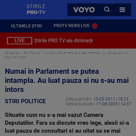
StirilePROTV
CAUTA
VOYO
TOATE 
PROTV NEWS LIVE
ULTIMELE ȘTIRI
LIVE
Știrile PRO TV ale dimineții
Stirileprotv
Stiri Politice
Numai in Parlament se putea intampla. Au luat pauza si nu
s-au mai intors
Numai in Parlament se putea
intampla. Au luat pauza si nu s-au mai
intors
Data publicării:
10-05-2011 | 18:23
STIRI POLITICE
Data actualizării:
17-08-2025 | 14:37
Situatie cum nu s-a mai vazut Camera
Deputatilor. Fara sa discute vreo lege, alesii si-a
luat pauza de consultari si au uitat sa se mai