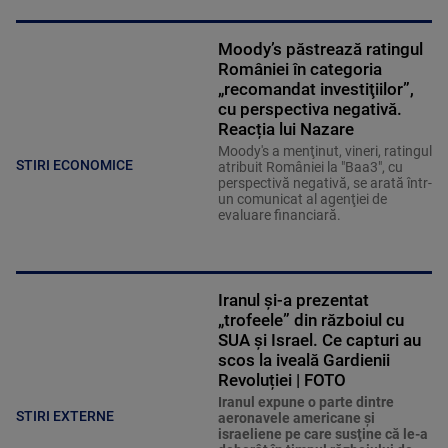
Moody’s păstrează ratingul
României în categoria
„recomandat investiţiilor”,
cu perspectiva negativă.
Reacția lui Nazare
Moody's a menţinut, vineri, ratingul
STIRI ECONOMICE
atribuit României la "Baa3", cu
perspectivă negativă, se arată într-
un comunicat al agenţiei de
evaluare financiară.
Iranul și-a prezentat
„trofeele” din războiul cu
SUA și Israel. Ce capturi au
scos la iveală Gardienii
Revoluției | FOTO
Iranul expune o parte dintre
STIRI EXTERNE
aeronavele americane şi
israeliene pe care susţine că le-a