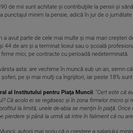
 de mii sunt achitate şi contribuţiile la pensii şi sănăta
 punctajul minim la pensie, adică în jur de o jumătat
im a avut parte de cele mai multe şi mai mari creşteri d
 şi 44 de ani şi a terminat liceul sau o şcoală profesio
în firme mici, pe contracte cu perioadă nedeterminată.
vârsta asta: are vechime în muncă sub un an, semn că 
şoferi, pe şi mai mulţi ca îngrijitori, iar peste 18% sunt
ral al Institutului pentru Piaţa Muncii
: "
Cert este că a
cul? Că acolo ei se regăsesc şi în zona firmelor micro şi m
 profitul la limită, unele de-abia se menţin în piaţă. Ori
e pierdere şi până la urmă să intre în faliment că nu are
i Muncii, autorii mai scriu că o creștere a salariului m