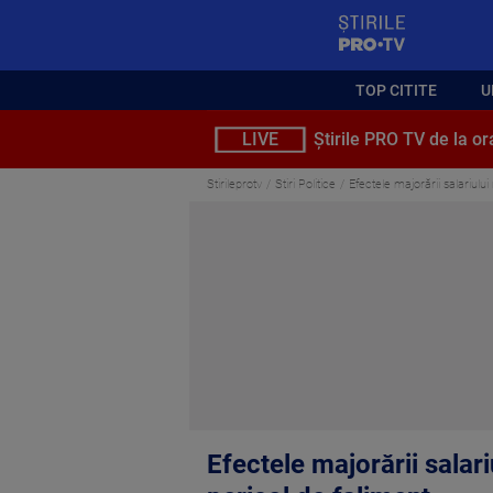
StirilePROTV
TOP CITITE
U
LIVE
Știrile PRO TV de la or
Stirileprotv
Stiri Politice
Efectele majorării salariului
Efectele majorării salari