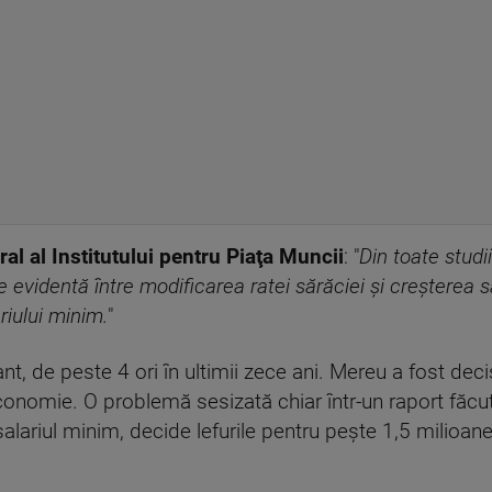
ral al Institutului pentru Piaţa Muncii
: "
Din toate studi
e evidentă între modificarea ratei sărăciei şi creşterea 
riului minim.
"
t, de peste 4 ori în ultimii zece ani. Mereu a fost decis
conomie. O problemă sesizată chiar într-un raport făcut
 salariul minim, decide lefurile pentru peşte 1,5 milioa