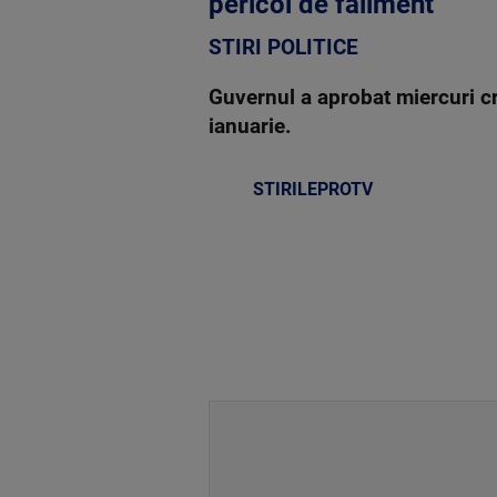
pericol de faliment
STIRI POLITICE
Guvernul a aprobat miercuri cre
ianuarie.
STIRILEPROTV