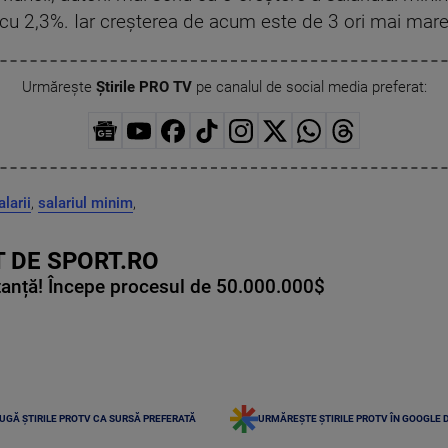
 cu 2,3%. Iar creşterea de acum este de 3 ori mai mare
Urmărește
Știrile PRO TV
pe canalul de social media preferat:
alarii
,
salariul minim
,
 DE SPORT.RO
tanță! Începe procesul de 50.000.000$
UGĂ ȘTIRILE PROTV CA SURSĂ PREFERATĂ
URMĂREȘTE ȘTIRILE PROTV ÎN GOOGLE 