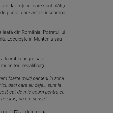
te. Iar toţi cei care sunt plătiţi
e de punct, care astăzi înseamnă
e leafă din România. Potretul lui
nală. Locuieşte în Muntenia sau
a lucrat la negru sau
 muncitori necalificaţi.
vem foarte mulţi oameni în zona
ici, deci care au deja... sunt la
ce cost cât de mic acum pentru el,
 resurse, nu are şanse.
"
inim de 10% ar determina