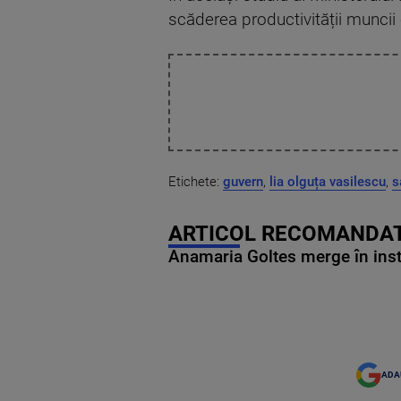
scăderea productivității muncii
Etichete:
guvern
,
lia olguța vasilescu
,
s
ARTICOL RECOMANDAT
Anamaria Goltes merge în ins
ADA