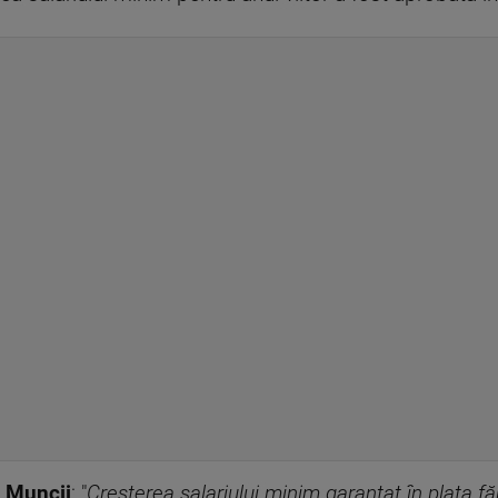
l Muncii
: "
Creşterea salariului minim garantat în plata făr