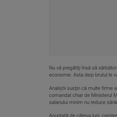
Nu vă pregătiţi însă să sărbători
economie. Asta deşi brutul le v
Analiştii susţin că multe firme a
comandat chiar de Ministerul Mu
salariului minim nu reduce sărăc
Anunţată de câteva luni, creşter