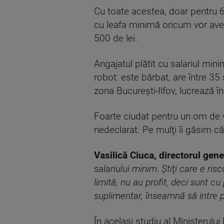
Cu toate acestea, doar pentru 690
cu leafa minimă oricum vor avea
500 de lei.
Angajatul plătit cu salariul min
robot: este bărbat, are între 35
zona Bucureşti-Ilfov, lucrează 
Foarte ciudat pentru un om de 
nedeclarat. Pe mulţi îi găsim că 
Vasilică Ciuca, directorul gene
salariului minim. Ştiţi care e ris
limită, nu au profit, deci sunt cu
suplimentar, înseamnă să intre p
În acelaşi studiu al Ministerulu