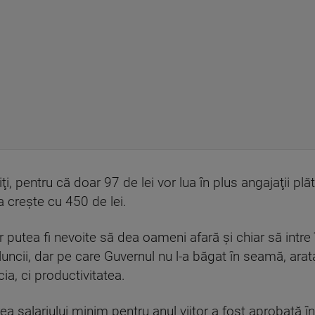
ţi, pentru că doar 97 de lei vor lua în plus angajaţii plă
a creşte cu 450 de lei.
r putea fi nevoite să dea oameni afară şi chiar să intre 
ncii, dar pe care Guvernul nu l-a băgat în seamă, ara
ia, ci productivitatea.
ea salariului minim pentru anul viitor a fost aprobată 