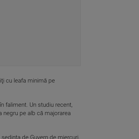
tiţi cu leafa minimă pe
în faliment. Un studiu recent,
ta negru pe alb că majorarea
în şedinţa de Guvern de miercuri.