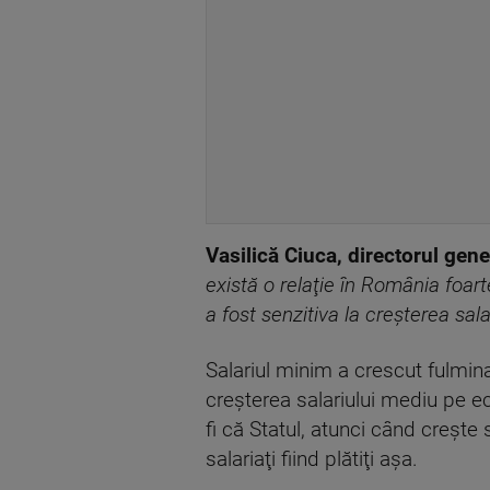
Vasilică Ciuca, directorul gene
există o relaţie în România foart
a fost senzitiva la creşterea sala
Salariul minim a crescut fulminan
creşterea salariului mediu pe e
fi că Statul, atunci când creşte
salariaţi fiind plătiţi aşa.