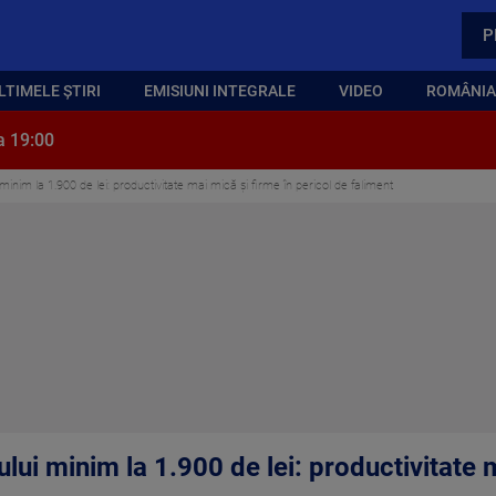
P
LTIMELE ȘTIRI
EMISIUNI INTEGRALE
VIDEO
ROMÂNIA,
a 19:00
 minim la 1.900 de lei: productivitate mai mică și firme în pericol de faliment
ului minim la 1.900 de lei: productivitate 