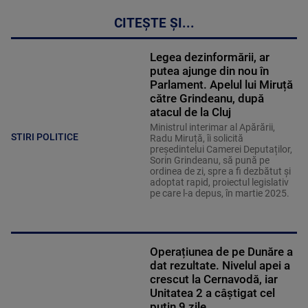
CITEȘTE ȘI...
Legea dezinformării, ar
putea ajunge din nou în
Parlament. Apelul lui Miruță
către Grindeanu, după
atacul de la Cluj
Ministrul interimar al Apărării,
STIRI POLITICE
Radu Miruță, îi solicită
președintelui Camerei Deputaților,
Sorin Grindeanu, să pună pe
ordinea de zi, spre a fi dezbătut și
adoptat rapid, proiectul legislativ
pe care l-a depus, în martie 2025.
Operațiunea de pe Dunăre a
dat rezultate. Nivelul apei a
crescut la Cernavodă, iar
Unitatea 2 a câștigat cel
puțin 9 zile