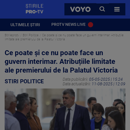
StirilePROTV
CAUTA
VOYO
TOATE 
PROTV NEWS LIVE
ULTIMELE ȘTIRI
Stirileprotv
Stiri Politice
Ce poate și ce nu poate face un guvern interimar. Atribuțiile
limitate ale premierului de la Palatul Victoria
Ce poate și ce nu poate face un
guvern interimar. Atribuțiile limitate
ale premierului de la Palatul Victoria
Data publicării:
05-05-2025 | 15:24
STIRI POLITICE
Data actualizării:
11-08-2025 | 12:09