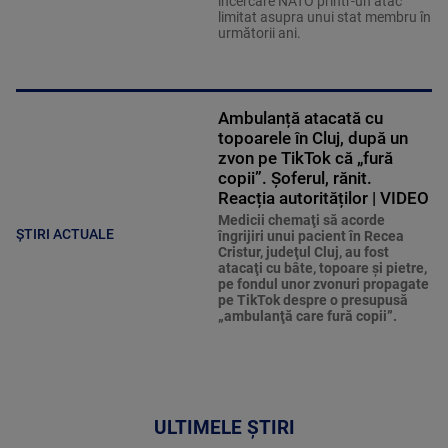
încercare NATO printr-un atac
limitat asupra unui stat membru în
următorii ani.
Ambulanță atacată cu
topoarele în Cluj, după un
zvon pe TikTok că „fură
copii”. Șoferul, rănit.
Reacția autorităților | VIDEO
Medicii chemaţi să acorde
ȘTIRI ACTUALE
îngrijiri unui pacient în Recea
Cristur, judeţul Cluj, au fost
atacaţi cu bâte, topoare şi pietre,
pe fondul unor zvonuri propagate
pe TikTok despre o presupusă
„ambulanţă care fură copii”.
ULTIMELE ȘTIRI