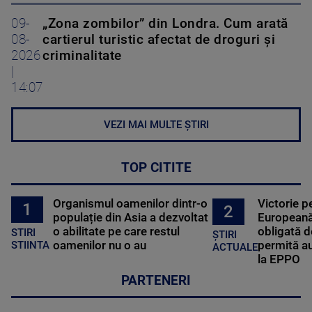
09-
„Zona zombilor” din Londra. Cum arată
08-
cartierul turistic afectat de droguri și
2026
criminalitate
|
14:07
VEZI MAI MULTE ȘTIRI
TOP CITITE
Organismul oamenilor dintr-o
Victorie p
1
2
populație din Asia a dezvoltat
Europeană
o abilitate pe care restul
obligată d
STIRI
ȘTIRI
oamenilor nu o au
permită au
STIINTA
ACTUALE
la EPPO
PARTENERI