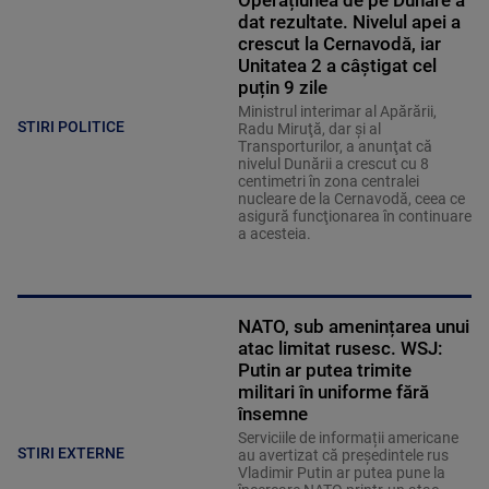
Operațiunea de pe Dunăre a
dat rezultate. Nivelul apei a
crescut la Cernavodă, iar
Unitatea 2 a câștigat cel
puțin 9 zile
Ministrul interimar al Apărării,
STIRI POLITICE
Radu Miruţă, dar şi al
Transporturilor, a anunţat că
nivelul Dunării a crescut cu 8
centimetri în zona centralei
nucleare de la Cernavodă, ceea ce
asigură funcţionarea în continuare
a acesteia.
NATO, sub amenințarea unui
atac limitat rusesc. WSJ:
Putin ar putea trimite
militari în uniforme fără
însemne
Serviciile de informații americane
STIRI EXTERNE
au avertizat că președintele rus
Vladimir Putin ar putea pune la