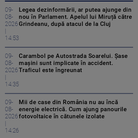
09-
Legea dezinformării, ar putea ajunge din
08-
nou în Parlament. Apelul lui Miruță către
2026
Grindeanu, după atacul de la Cluj
|
14:53
09-
Carambol pe Autostrada Soarelui. Șase
08-
mașini sunt implicate în accident.
2026
Traficul este îngreunat
|
14:35
09-
Mii de case din România nu au încă
08-
energie electrică. Cum ajung panourile
2026
fotovoltaice în cătunele izolate
|
14:26