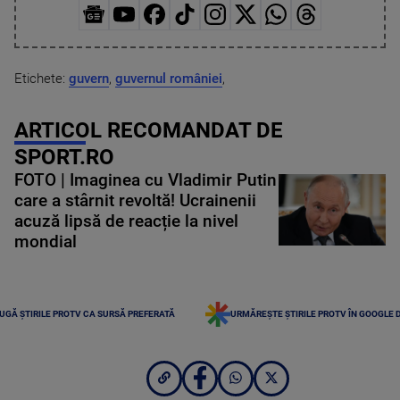
Etichete:
guvern
,
guvernul româniei
,
ARTICOL RECOMANDAT DE
SPORT.RO
FOTO | Imaginea cu Vladimir Putin
care a stârnit revoltă! Ucrainenii
acuză lipsă de reacție la nivel
mondial
UGĂ ȘTIRILE PROTV CA SURSĂ PREFERATĂ
URMĂREȘTE ȘTIRILE PROTV ÎN GOOGLE 