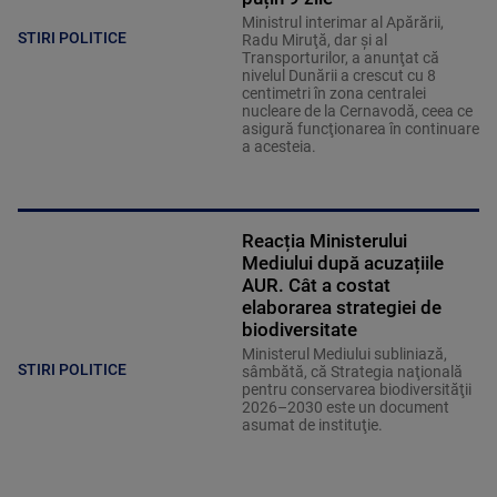
Ministrul interimar al Apărării,
STIRI POLITICE
Radu Miruţă, dar şi al
Transporturilor, a anunţat că
nivelul Dunării a crescut cu 8
centimetri în zona centralei
nucleare de la Cernavodă, ceea ce
asigură funcţionarea în continuare
a acesteia.
Reacția Ministerului
Mediului după acuzațiile
AUR. Cât a costat
elaborarea strategiei de
biodiversitate
Ministerul Mediului subliniază,
STIRI POLITICE
sâmbătă, că Strategia naţională
pentru conservarea biodiversităţii
2026–2030 este un document
asumat de instituţie.