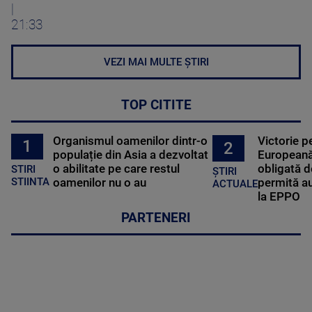
|
21:33
VEZI MAI MULTE ȘTIRI
TOP CITITE
Organismul oamenilor dintr-o
Victorie p
1
2
populație din Asia a dezvoltat
Europeană
o abilitate pe care restul
obligată d
STIRI
ȘTIRI
oamenilor nu o au
permită au
STIINTA
ACTUALE
la EPPO
PARTENERI