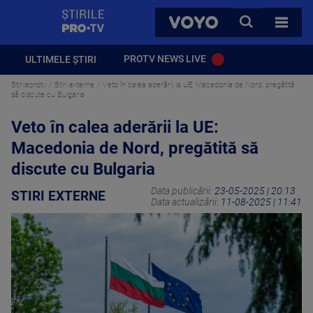
StirilePROTV
CAUTA
VOYO
TOATE 
PROTV NEWS LIVE
ULTIMELE ȘTIRI
Stirileprotv
Stiri externe
Veto în calea aderării la UE: Macedonia de Nord, pregătită
să discute cu Bulgaria
Veto în calea aderării la UE:
Macedonia de Nord, pregătită să
discute cu Bulgaria
Data publicării:
23-05-2025 | 20:13
STIRI EXTERNE
Data actualizării:
11-08-2025 | 11:41