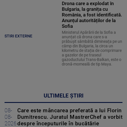
Drona care a explodat în
Bulgaria, la granița cu
România, a fost identificată.
Anunțul autorităților de la
Sofia
Ministerul Apărării de la Sofia a
STIRI EXTERNE
anunțat că drona care s-a
prăbușit sâmbătă dimineața pe un
câmp din Bulgaria, la circa un
kilometru de stația de comprimare
a gazelor de pe traseul
gazoductului Trans-Balkan, este o
dronă-momeală de tip Maya.
ULTIMELE ȘTIRI
08-
Care este mâncarea preferată a lui Florin
08-
Dumitrescu. Juratul MastrerChef a vorbit
2026
despre începuturile în bucătărie