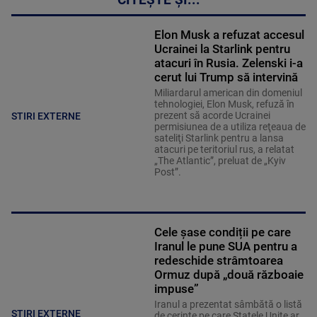
Elon Musk a refuzat accesul
Ucrainei la Starlink pentru
atacuri în Rusia. Zelenski i-a
cerut lui Trump să intervină
Miliardarul american din domeniul
tehnologiei, Elon Musk, refuză în
prezent să acorde Ucrainei
STIRI EXTERNE
permisiunea de a utiliza reţeaua de
sateliţi Starlink pentru a lansa
atacuri pe teritoriul rus, a relatat
„The Atlantic”, preluat de „Kyiv
Post”.
Cele șase condiții pe care
Iranul le pune SUA pentru a
redeschide strâmtoarea
Ormuz după „două războaie
impuse”
Iranul a prezentat sâmbătă o listă
STIRI EXTERNE
de cerinţe pe care Statele Unite ar