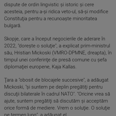
dispute de ordin lingvistic şi istoric şi cere
acesteia, pentru a-şi ridica veto-ul, să-şi modifice
Constituţia pentru a recunoaşte minoritatea
bulgară.
Skopje, care a început negocierile de aderare în
2022, "doreşte o soluţie", a explicat prim-ministrul
său, Hristian Mickoski (VMRO-DPMNE, dreapta), în
timpul unei conferinţe de presă comune cu şefa
diplomaţiei europene, Kaja Kallas.
Ţara a "obosit de blocajele succesive", a adăugat
Mickoski, "şi suntem pe deplin pregătiţi pentru
discuţii bilaterale în cadrul NATO". "Oricine vrea să
ajute, suntem pregătiţi să discutăm şi acceptăm
orice formă de mediere. Vrem o soluţie. O soluţie
pe termen lung", a adăugat el.