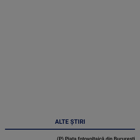
8 August
2026
MAI
MULTE
DETALII
30:33
ALTE ȘTIRI
(P) Piața fotovoltaică din București