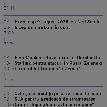
|
21:41
08-
Horoscop 9 august 2026, cu Neti Sandu.
08-
Încep să vină bani în cont
2026
|
21:39
08-
Elon Musk a refuzat accesul Ucrainei la
08-
Starlink pentru atacuri în Rusia. Zelenski
2026
i-a cerut lui Trump să intervină
|
21:36
08-
Cele șase condiții pe care Iranul le pune
08-
SUA pentru a redeschide strâmtoarea
2026
Ormuz după „două războaie impuse”