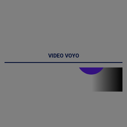
VIDEO VOYO
Stirile PRO TV
Stirile PRO
TV # 19.00 -