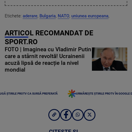
Etichete:
aderare
,
Bulgaria
,
NATO
,
uniunea europeana
,
ARTICOL RECOMANDAT DE
SPORT.RO
FOTO | Imaginea cu Vladimir Putin
care a stârnit revoltă! Ucrainenii
acuză lipsă de reacție la nivel
mondial
UGĂ ȘTIRILE PROTV CA SURSĂ PREFERATĂ
URMĂREȘTE ȘTIRILE PROTV ÎN GOOGLE 
CITEȘTE ȘI...