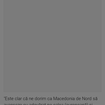
"Este clar că ne dorim ca Macedonia de Nord să
avanseze cu adevărat pe calea (europeană) şi