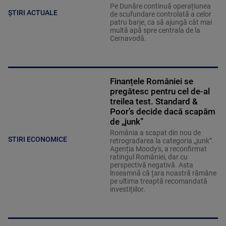
Pe Dunăre continuă operațiunea
ȘTIRI ACTUALE
de scufundare controlată a celor
patru barje, ca să ajungă cât mai
multă apă spre centrala de la
Cernavodă.
Finanțele României se
pregătesc pentru cel de-al
treilea test. Standard &
Poor’s decide dacă scapăm
de „junk”
România a scapat din nou de
STIRI ECONOMICE
retrogradarea la categoria „junk”.
Agenția Moody's, a reconfirmat
ratingul României, dar cu
perspectivă negativă. Asta
înseamnă că țara noastră rămâne
pe ultima treaptă recomandată
investițiilor.