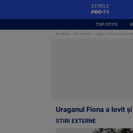
StirilePROTV
TOP CITITE
U
Stirileprotv
Stiri externe
Uraganul Fiona a lovit și R
Uraganul Fiona a lovit ș
STIRI EXTERNE