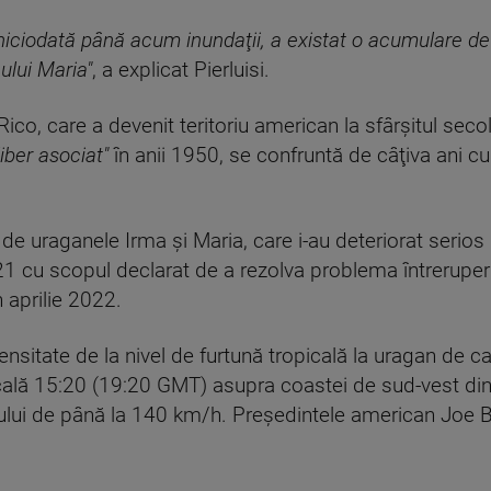
 niciodată până acum inundaţii, a existat o acumulare d
ului Maria"
, a explicat Pierluisi.
co, care a devenit teritoriu american la sfârşitul secolu
liber asociat"
în anii 1950, se confruntă de câţiva ani 
de uraganele Irma şi Maria, care i-au deteriorat serios
021 cu scopul declarat de a rezolva problema întreruperi
n aprilie 2022.
ensitate de la nivel de furtună tropicală la uragan de ca
cală 15:20 (19:20 GMT) asupra coastei de sud-vest din
ului de până la 140 km/h. Preşedintele american Joe B