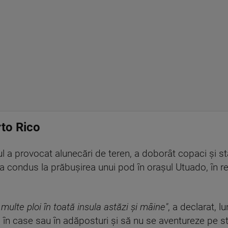
rto Rico
ul a provocat alunecări de teren, a doborât copaci şi stâ
 a condus la prăbuşirea unui pod în oraşul Utuado, în 
ulte ploi în toată insula astăzi şi mâine"
, a declarat, l
în case sau în adăposturi şi să nu se aventureze pe s