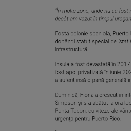
"În multe zone, unde nu au fost
decât am văzut în timpul uragan
Fostă colonie spaniolă, Puerto Ri
dobândi statut special de
"stat 
infrastructură.
Insula a fost devastată în 2017 
fost apoi privatizată în iunie 2
a suferit însă o pană generală î
Duminică, Fiona a crescut în int
Simpson şi s-a abătut la ora lo
Punta Tocon, cu viteze ale vânt
urgenţă pentru Puerto Rico.