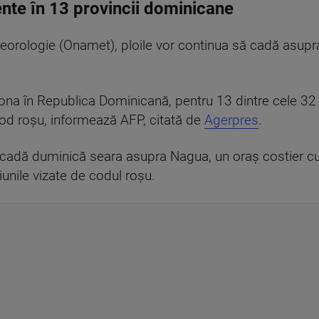
nte în 13 provincii dominicane
eteorologie (Onamet), ploile vor continua să cadă asup
ona în Republica Dominicană, pentru 13 dintre cele 32 d
 cod roşu, informează AFP, citată de
Agerpres
.
 cadă duminică seara asupra Nagua, un oraş costier c
giunile vizate de codul roşu.