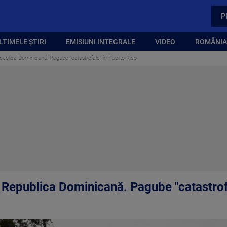
P
LTIMELE ȘTIRI
EMISIUNI INTEGRALE
VIDEO
ROMÂNIA,
epublica Dominicană. Pagube "catastrofale" în Puerto Rico
i Republica Dominicană. Pagube "catastrof