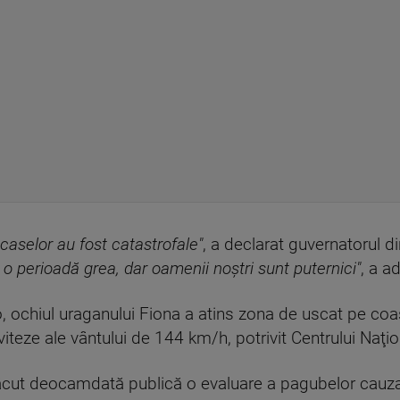
 caselor au fost catastrofale"
, a declarat guvernatorul di
 o perioadă grea, dar oamenii noştri sunt puternici"
, a a
, ochiul uraganului Fiona a atins zona de uscat pe coa
 viteze ale vântului de 144 km/h, potrivit Centrului Naţ
făcut deocamdată publică o evaluare a pagubelor cauz