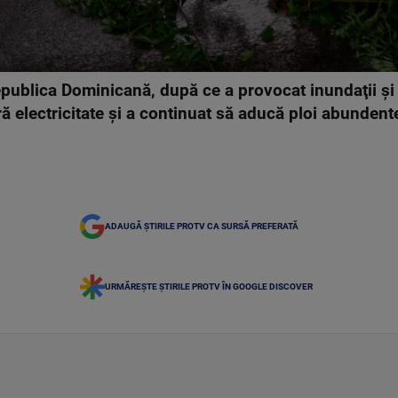
Republica Dominicană, după ce a provocat inundaţii ş
ără electricitate şi a continuat să aducă ploi abundent
ADAUGĂ ȘTIRILE PROTV CA SURSĂ PREFERATĂ
URMĂREȘTE ȘTIRILE PROTV ÎN GOOGLE DISCOVER