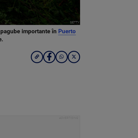
GETTY
i pagube importante în
Puerto
e.