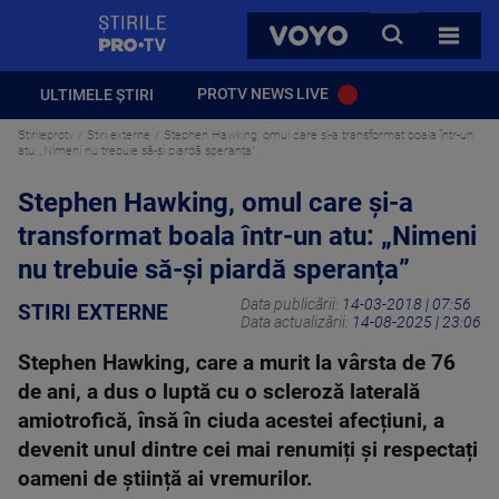
StirilePROTV
CAUTA
VOYO
TOATE 
PROTV NEWS LIVE
ULTIMELE ȘTIRI
Stirileprotv
Stiri externe
Stephen Hawking, omul care și-a transformat boala într-un
atu: „Nimeni nu trebuie să-și piardă speranța”
Stephen Hawking, omul care și-a
transformat boala într-un atu: „Nimeni
nu trebuie să-și piardă speranța”
Data publicării:
14-03-2018 | 07:56
STIRI EXTERNE
Data actualizării:
14-08-2025 | 23:06
Stephen Hawking, care a murit la vârsta de 76
de ani, a dus o luptă cu o scleroză laterală
amiotrofică, însă în ciuda acestei afecțiuni, a
devenit unul dintre cei mai renumiți și respectați
oameni de știință ai vremurilor.