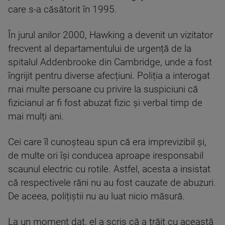
care s-a căsătorit în 1995.
În jurul anilor 2000, Hawking a devenit un vizitator
frecvent al departamentului de urgență de la
spitalul Addenbrooke din Cambridge, unde a fost
îngrijit pentru diverse afecțiuni. Poliția a interogat
mai multe persoane cu privire la suspiciuni că
fizicianul ar fi fost abuzat fizic și verbal timp de
mai mulți ani.
Cei care îl cunoșteau spun că era imprevizibil și,
de multe ori își conducea aproape iresponsabil
scaunul electric cu rotile. Astfel, acesta a insistat
că respectivele răni nu au fost cauzate de abuzuri.
De aceea, polițiștii nu au luat nicio măsură.
La un moment dat, el a scris că a trăit cu această