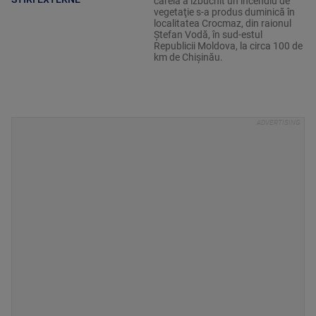
căreia a izbucnit un incendiu de
vegetaţie s-a produs duminică în
localitatea Crocmaz, din raionul
Ştefan Vodă, în sud-estul
Republicii Moldova, la circa 100 de
km de Chişinău.