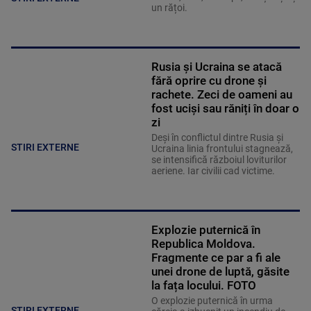
un rățoi.
Rusia și Ucraina se atacă
fără oprire cu drone și
rachete. Zeci de oameni au
fost uciși sau răniți în doar o
zi
Deși în conflictul dintre Rusia și
STIRI EXTERNE
Ucraina linia frontului stagnează,
se intensifică războiul loviturilor
aeriene. Iar civilii cad victime.
Explozie puternică în
Republica Moldova.
Fragmente ce par a fi ale
unei drone de luptă, găsite
la fața locului. FOTO
O explozie puternică în urma
STIRI EXTERNE