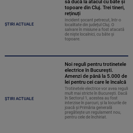
să ducă la atacul cu bâte și
topoare din Cluj. Trei tineri,
reținuți
Incident șocant petrecut, într-o
ȘTIRI ACTUALE
localitate din județul Cluj. O
salvare în misiune a fost atacată
de niște localnici, cu bâte și
topoare.
Noi reguli pentru trotinetele
electrice în București.
Amenzi de până la 5.000 de
lei pentru cei care le încalcă
Trotinetele electrice vor avea reguli
mult mai stricte în București. Dacă
în Sectorul 1, acestea au fost
ȘTIRI ACTUALE
interzise în parcuri, și la locurile de
joacă și Primăria generală
pregătește un regulament nou,
pentru cele de închiriat.