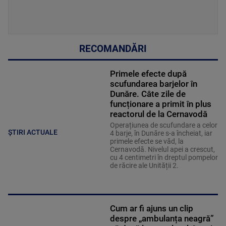
RECOMANDĂRI
Primele efecte după
scufundarea barjelor în
Dunăre. Câte zile de
funcționare a primit în plus
reactorul de la Cernavodă
Operațiunea de scufundare a celor
ȘTIRI ACTUALE
4 barje, în Dunăre s-a încheiat, iar
primele efecte se văd, la
Cernavodă. Nivelul apei a crescut,
cu 4 centimetri în dreptul pompelor
de răcire ale Unității 2.
Cum ar fi ajuns un clip
despre „ambulanța neagră”