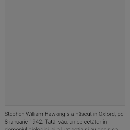
Stephen William Hawking s-a născut în Oxford, pe
8 ianuarie 1942. Tatăl său, un cercetător în
domeniul biologiei, și-a luat soția și au decis să