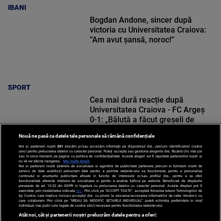
IBANI
Bogdan Andone, sincer după
victoria cu Universitatea Craiova:
”Am avut șansă, noroc!”
SPORT
Cea mai dură reacție după
Universitatea Craiova - FC Argeș
0-1: „Băluță a făcut greșeli de
începători! Elisor încă este dator”
Nouă ne pasă ca datele tale personale să rămână confidențiale
Noi și partenerii noștri
201
stocăm și/sau accesăm informații pe dispozitivul dvs., precum identificatorii cookie
unici pentru prelucrarea datelor cu caracter personal. Puteți accepta sau gestiona alegerile dvs. făcând clic mai jos
sau în orice moment, pe pagina cu politica de confidențialitate. Aceste alegeri vor fi raportate partenerilor noștri și
nu vă vor afecta navigarea.
Mai multe detalii
SPORT
Noi si partenerii nostri (retelele de socializare si agentiile de publicitate partenere, precum si furnizorii nostri de
servicii de date analitice) prelucram date pentru a permite website-ului sa functioneze, pentru a personaliza
continutul si anunturile publicitare afisate in functie de interesele si/sau profilul dvs., pentru a va oferi
functionalitati aferente retelelor de socializare si pentru a analiza traficul pe website. Beneficiati de drepturile
prevazute de art. 15-22 din GDPR in legatura cu prelucrarea datelor cu caracter personal. Aceste drepturi pot fi
exercitate prin modalitatea indicata
aici
. Prin click pe “ACCEPT TOATE”, acceptati folosirea tuturor Tehnologiilor de
tip Cookie, care implica inclusiv acceptul dvs. cu privire la stocarea/accesarea informatiilor de catre Vendor-ii cu
care colaboram. Prin click pe “VREAU SA MODIFIC SETARILE INDIVIDUAL” puteti schimba preferintele in mod
individual, mai putin cele legate de cookie strict necesare pentru functionarea website-ului.
Atât noi, cât și partenerii noștri prelucrăm datele pentru a oferi: