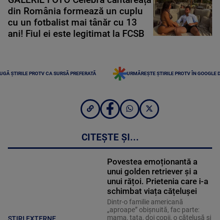
din România formează un cuplu
cu un fotbalist mai tânăr cu 13
ani! Fiul ei este legitimat la FCSB
UGĂ ȘTIRILE PROTV CA SURSĂ PREFERATĂ
URMĂREȘTE ȘTIRILE PROTV ÎN GOOGLE 
CITEȘTE ȘI...
Povestea emoționantă a
unui golden retriever și a
unui rățoi. Prietenia care i-a
schimbat viața cățelușei
Dintr-o familie americană
„aproape” obișnuită, fac parte:
mama, tata, doi copii, o cățelușă și
STIRI EXTERNE