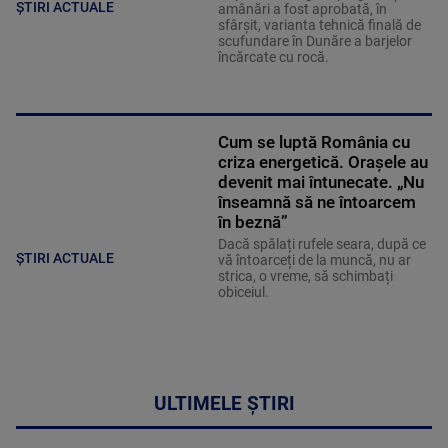
ȘTIRI ACTUALE
amânări a fost aprobată, în
sfârșit, varianta tehnică finală de
scufundare în Dunăre a barjelor
încărcate cu rocă.
Cum se luptă România cu
criza energetică. Orașele au
devenit mai întunecate. „Nu
înseamnă să ne întoarcem
în beznă”
Dacă spălați rufele seara, după ce
ȘTIRI ACTUALE
vă întoarceți de la muncă, nu ar
strica, o vreme, să schimbați
obiceiul.
ULTIMELE ȘTIRI