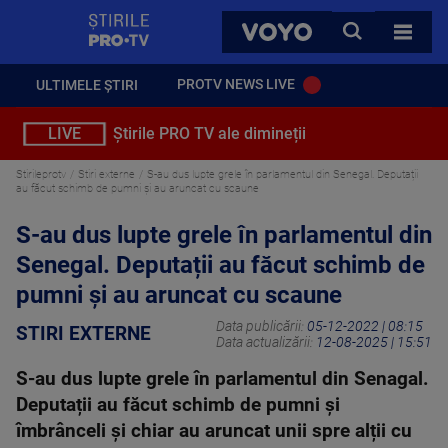
StirilePROTV
CAUTA
VOYO
TOATE 
PROTV NEWS LIVE
ULTIMELE ȘTIRI
LIVE
Știrile PRO TV ale dimineții
Stirileprotv
Stiri externe
S-au dus lupte grele în parlamentul din Senegal. Deputații
au făcut schimb de pumni și au aruncat cu scaune
S-au dus lupte grele în parlamentul din
Senegal. Deputații au făcut schimb de
pumni și au aruncat cu scaune
Data publicării:
05-12-2022 | 08:15
STIRI EXTERNE
Data actualizării:
12-08-2025 | 15:51
S-au dus lupte grele în parlamentul din Senagal.
Deputații au făcut schimb de pumni și
îmbrânceli și chiar au aruncat unii spre alții cu