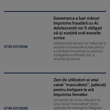
Danemarca a luat măsuri
împotriva fraudării cu AI.
Adolescenții vor fi obligați
să-și susțină oral eseurile
scrise
Adolescenții danezi vor trebui să-și
STIRI EXTERNE
susțină oral eseurile scrise pentru
a combate fraudarea cu ajutorul
inteligenței artificiale (AI), a
anunțat guvernul.
Zeci de utilizatori ai unui
canal ”masculinist”, judecați
pentru instigare la ură
împotriva femeilor
Un număr de 34 de utilizatori ai
unui canal "masculinist" de pe
aplicaţia de mesagerie Telegram
STIRI EXTERNE