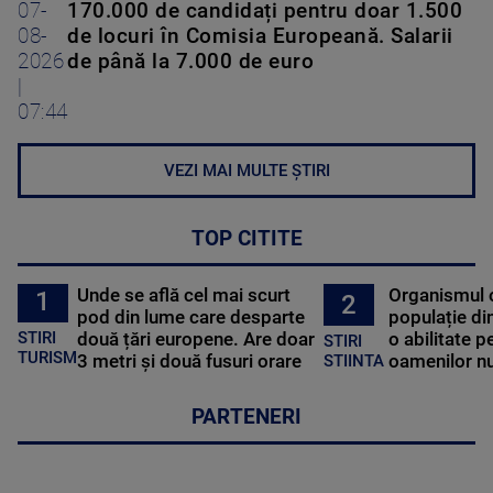
07-
170.000 de candidați pentru doar 1.500
08-
de locuri în Comisia Europeană. Salarii
2026
de până la 7.000 de euro
|
07:44
VEZI MAI MULTE ȘTIRI
TOP CITITE
Unde se află cel mai scurt
Organismul 
1
2
pod din lume care desparte
populație di
STIRI
două țări europene. Are doar
o abilitate p
STIRI
TURISM
3 metri și două fusuri orare
oamenilor nu
STIINTA
PARTENERI