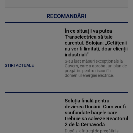
RECOMANDĂRI
În ce situații va putea
Transelectrica să taie
curentul. Bolojan: „Cetățenii
nu vor fi limitați, doar clienții
industriali”
S-au luat măsuri excepționale la
ȘTIRI ACTUALE
Guvern, care a aprobat un plan de
pregătire pentru riscuri în
domeniul energiei electrice.
Soluția finală pentru
devierea Dunării. Cum vor fi
scufundate barjele care
trebuie să salveze Reactorul
2 de la Cernavodă
După zile întregi de pregătiri și