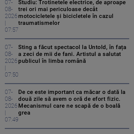
07-
Studiu: Trotinetele electrice, de aproape
08-
trei ori mai periculoase decât
2026
motocicletele și bicicletele în cazul
|
traumatismelor
07:57
07-
Sting a făcut spectacol la Untold, în fața
08-
a zeci de mii de fani. Artistul a salutat
2026
publicul în limba română
|
07:50
07-
De ce este important ca măcar o dată la
08-
două zile să avem o oră de efort fizic.
2026
Mecanismul care ne scapă de o boală
|
grea
07:49