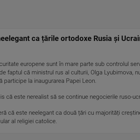
neelegant ca țările ortodoxe Rusia și Ucr
ecuritate europene sunt în mare parte sub controlul servi
 de faptul că ministrul rus al culturii, Olga Lyubimova, 
 participe la inaugurarea Papei Leon.
is că este nerealist să se continue negocierile ruso-uc
eră că este neelegant ca două țări cu majorități creșt
lar al religiei catolice.