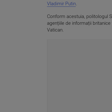
Vladimir Putin
.
Conform acestuia, politologul S
agențiile de informații britanic
Vatican.