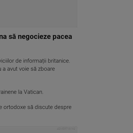
aina să negocieze pacea
ciilor de informații britanice.
nu a avut voie să zboare
rainene la Vatican.
ine ortodoxe să discute despre