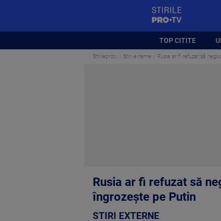
StirilePROTV
TOP CITITE
U
Stirileprotv
Stiri externe
Rusia ar fi refuzat să nego
Rusia ar fi refuzat să n
îngrozește pe Putin
STIRI EXTERNE