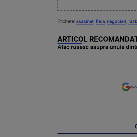
Etichete:
asasinat
,
frica
,
negocieri
,
răzb
ARTICOL RECOMANDAT
Atac rusesc asupra unuia dintr
ADA