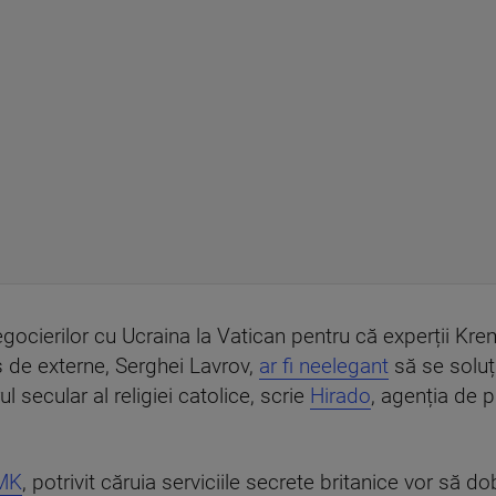
ocierilor cu Ucraina la Vatican pentru că experții Krem
rus de externe, Serghei Lavrov,
ar fi neelegant
să se soluț
l secular al religiei catolice, scrie
Hirado
, agenția de p
 MK
, potrivit căruia serviciile secrete britanice vor să d