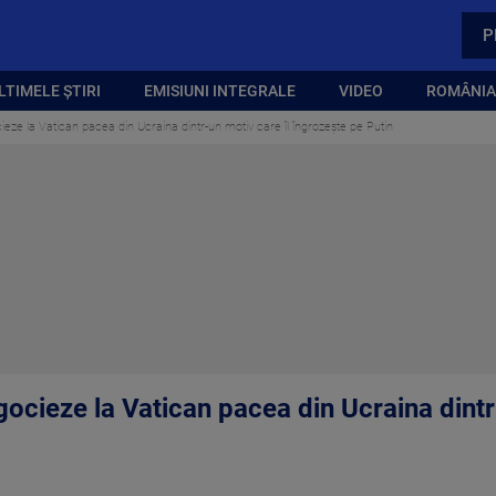
P
LTIMELE ȘTIRI
EMISIUNI INTEGRALE
VIDEO
ROMÂNIA,
cieze la Vatican pacea din Ucraina dintr-un motiv care îl îngrozește pe Putin
egocieze la Vatican pacea din Ucraina dintr