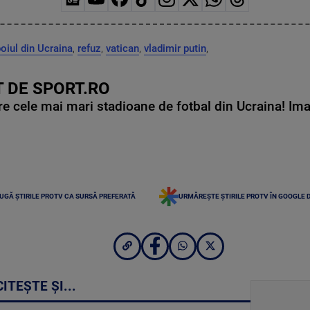
oiul din Ucraina
,
refuz
,
vatican
,
vladimir putin
,
 DE SPORT.RO
e cele mai mari stadioane de fotbal din Ucraina! Ima
UGĂ ȘTIRILE PROTV CA SURSĂ PREFERATĂ
URMĂREȘTE ȘTIRILE PROTV ÎN GOOGLE 
CITEȘTE ȘI...