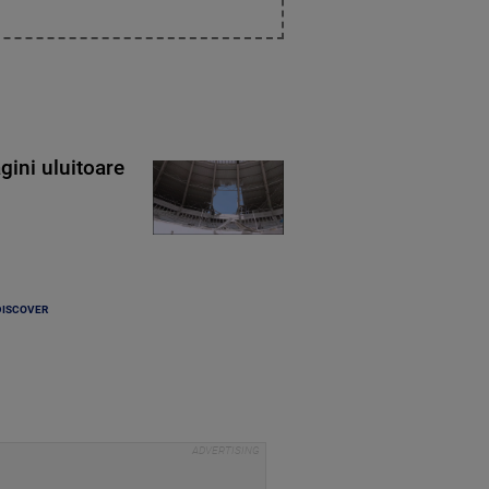
gini uluitoare
DISCOVER