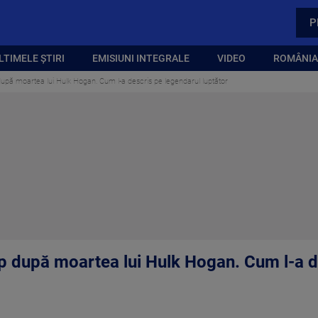
P
LTIMELE ȘTIRI
EMISIUNI INTEGRALE
VIDEO
ROMÂNIA,
upă moartea lui Hulk Hogan. Cum l-a descris pe legendarul luptător
p după moartea lui Hulk Hogan. Cum l-a d