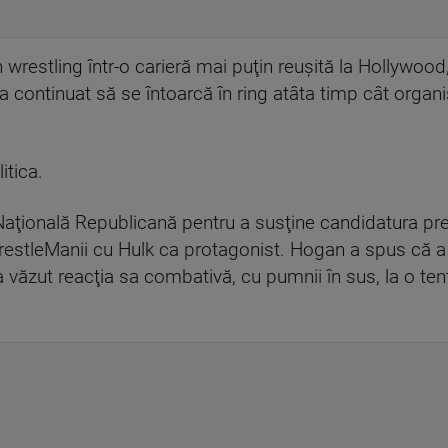
 wrestling într-o carieră mai puţin reuşită la Hollywoo
r a continuat să se întoarcă în ring atâta timp cât orga
itica.
Naţională Republicană pentru a susţine candidatura prez
stleManii cu Hulk ca protagonist. Hogan a spus că a l
 văzut reacţia sa combativă, cu pumnii în sus, la o ten