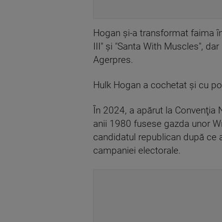
Hogan şi-a transformat faima în
III" şi "Santa With Muscles", da
Agerpres.
Hulk Hogan a cochetat şi cu pol
În 2024, a apărut la Convenţia 
anii 1980 fusese gazda unor Wre
candidatul republican după ce a
campaniei electorale.