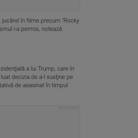
d, jucând în filme precum "Rocky
nismul i-a permis, notează
idenţială a lui Trump, care în
uat decizia de a-l susţine pe
tativă de asasinat în timpul