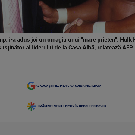
p, i-a adus joi un omagiu unui "mare prieten", Hulk
susţinător al liderului de la Casa Albă, relatează AFP.
ADAUGĂ ȘTIRILE PROTV CA SURSĂ PREFERATĂ
URMĂREȘTE ȘTIRILE PROTV ÎN GOOGLE DISCOVER