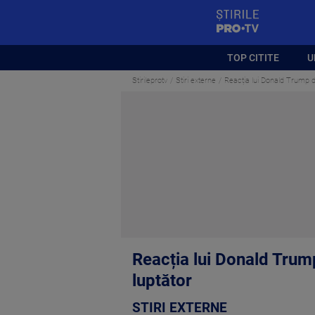
StirilePROTV
TOP CITITE
U
Stirileprotv
Stiri externe
Reacția lui Donald Trump d
Reacția lui Donald Trum
luptător
STIRI EXTERNE