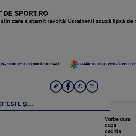
 DE SPORT.RO
in care a stârnit revoltă! Ucrainenii acuză lipsă de r
UGĂ ȘTIRILE PROTV CA SURSĂ PREFERATĂ
URMĂREȘTE ȘTIRILE PROTV ÎN GOOGLE 
CITEȘTE ȘI...
Vorbe dure
dupa
decizia