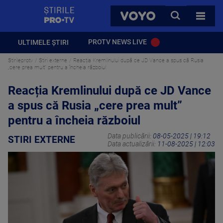
StirilePROTV
CAUTA
VOYO
TOATE 
PROTV NEWS LIVE
ULTIMELE ȘTIRI
Stirileprotv
Stiri externe
Reacția Kremlinului după ce JD Vance a spus că Rusia
„cere prea mult” pentru a încheia războiul
Reacția Kremlinului după ce JD Vance
a spus că Rusia „cere prea mult”
pentru a încheia războiul
Data publicării:
08-05-2025 | 19:12
STIRI EXTERNE
Data actualizării:
11-08-2025 | 12:03