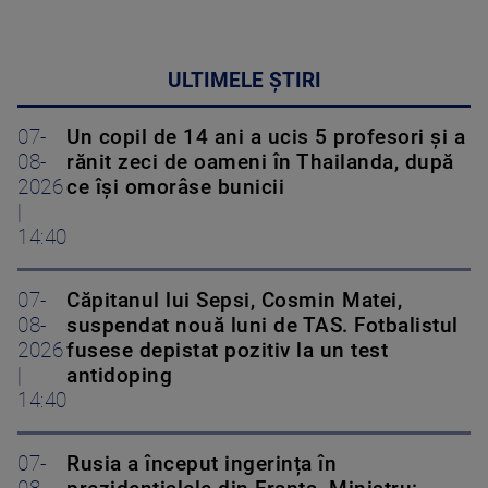
ULTIMELE ȘTIRI
07-
Un copil de 14 ani a ucis 5 profesori și a
08-
rănit zeci de oameni în Thailanda, după
2026
ce își omorâse bunicii
|
14:40
07-
Căpitanul lui Sepsi, Cosmin Matei,
08-
suspendat nouă luni de TAS. Fotbalistul
2026
fusese depistat pozitiv la un test
|
antidoping
14:40
07-
Rusia a început ingerința în