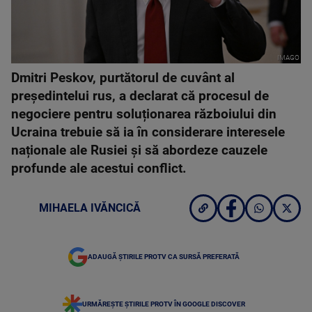
IMAGO
Dmitri Peskov, purtătorul de cuvânt al
președintelui rus, a declarat că procesul de
negociere pentru soluționarea războiului din
Ucraina trebuie să ia în considerare interesele
naționale ale Rusiei și să abordeze cauzele
profunde ale acestui conflict.
MIHAELA IVĂNCICĂ
ADAUGĂ ȘTIRILE PROTV CA SURSĂ PREFERATĂ
URMĂREȘTE ȘTIRILE PROTV ÎN GOOGLE DISCOVER