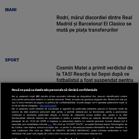
IBANI
Rodri, mărul discordiei dintre Real
Madrid și Barcelona! El Clasico se
mută pe piața transferurilor
SPORT
Cosmin Matei a primit verdictul de
la TAS! Reacția lui Sepsi după ce
fotbalistul a fost suspendat pentru
dopaj
Nouă ne pasă ca datele tale personale să rămână confidențiale
Noi și partenerii noștri
201
stocăm și/sau accesăm informații pe dispozitivul dvs., precum identificatorii cookie
unici pentru prelucrarea datelor cu caracter personal. Puteți accepta sau gestiona alegerile dvs. făcând clic mai jos
sau în orice moment, pe pagina cu politica de confidențialitate. Aceste alegeri vor fi raportate partenerilor noștri și
nu vă vor afecta navigarea.
Mai multe detalii
Noi si partenerii nostri (retelele de socializare si agentiile de publicitate partenere, precum si furnizorii nostri de
SPORT
servicii de date analitice) prelucram date pentru a permite website-ului sa functioneze, pentru a personaliza
continutul si anunturile publicitare afisate in functie de interesele si/sau profilul dvs., pentru a va oferi
functionalitati aferente retelelor de socializare si pentru a analiza traficul pe website. Beneficiati de drepturile
prevazute de art. 15-22 din GDPR in legatura cu prelucrarea datelor cu caracter personal. Aceste drepturi pot fi
exercitate prin modalitatea indicata
aici
. Prin click pe “ACCEPT TOATE”, acceptati folosirea tuturor Tehnologiilor de
tip Cookie, care implica inclusiv acceptul dvs. cu privire la stocarea/accesarea informatiilor de catre Vendor-ii cu
care colaboram. Prin click pe “VREAU SA MODIFIC SETARILE INDIVIDUAL” puteti schimba preferintele in mod
individual, mai putin cele legate de cookie strict necesare pentru functionarea website-ului.