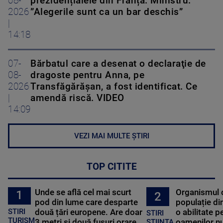
08-
prezidențialele din Franța. Ministru:
2026
”Alegerile sunt ca un bar deschis”
|
14:18
07-
Bărbatul care a desenat o declaraţie de
08-
dragoste pentru Anna, pe
2026
Transfăgărăşan, a fost identificat. Ce
|
amendă riscă. VIDEO
14:09
VEZI MAI MULTE ȘTIRI
TOP CITITE
Unde se află cel mai scurt
Organismul 
1
2
pod din lume care desparte
populație di
STIRI
două țări europene. Are doar
o abilitate p
STIRI
TURISM
3 metri și două fusuri orare
oamenilor nu
STIINTA