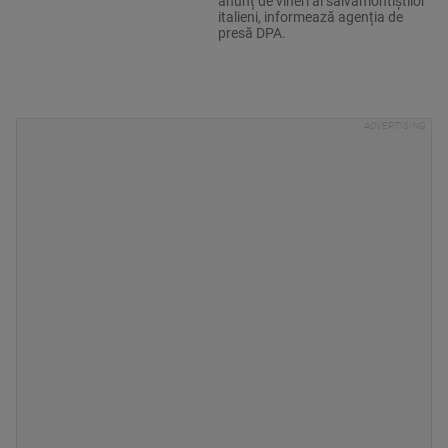
anunț de vineri al salvamontiștilor
italieni, informează agenția de
presă DPA.