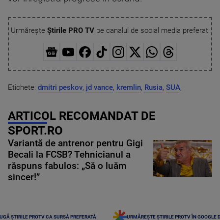
Urmărește
Știrile PRO TV
pe canalul de social media preferat:
Etichete:
dmitri peskov
,
jd vance
,
kremlin
,
Rusia
,
SUA
,
ARTICOL RECOMANDAT DE
SPORT.RO
Variantă de antrenor pentru Gigi
Becali la FCSB? Tehnicianul a
răspuns fabulos: „Să o luăm
sincer!”
UGĂ ȘTIRILE PROTV CA SURSĂ PREFERATĂ
URMĂREȘTE ȘTIRILE PROTV ÎN GOOGLE 