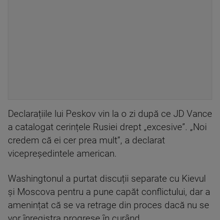
Declarațiile lui Peskov vin la o zi după ce JD Vance
a catalogat cerințele Rusiei drept „excesive”. „Noi
credem că ei cer prea mult”, a declarat
vicepreședintele american.
Washingtonul a purtat discuții separate cu Kievul
și Moscova pentru a pune capăt conflictului, dar a
amenințat că se va retrage din proces dacă nu se
vor înregistra progrese în curând.