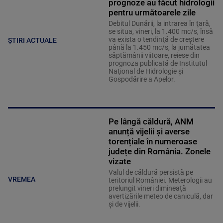
prognoze au făcut hidrologii
pentru următoarele zile
Debitul Dunării, la intrarea în ţară,
se situa, vineri, la 1.400 mc/s, însă
va exista o tendinţă de creştere
ȘTIRI ACTUALE
până la 1.450 mc/s, la jumătatea
săptămânii viitoare, reiese din
prognoza publicată de Institutul
Naţional de Hidrologie şi
Gospodărire a Apelor.
Pe lângă căldură, ANM
anunță vijelii și averse
torențiale în numeroase
județe din România. Zonele
vizate
Valul de căldură persistă pe
VREMEA
teritoriul României. Meterologii au
prelungit vineri dimineață
avertizările meteo de caniculă, dar
și de vijelii.