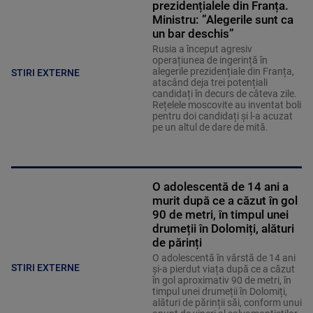
prezidențialele din Franța.
Ministru: ”Alegerile sunt ca
un bar deschis”
Rusia a început agresiv
operațiunea de ingerință în
alegerile prezidențiale din Franța,
STIRI EXTERNE
atacând deja trei potențiali
candidați în decurs de câteva zile.
Rețelele moscovite au inventat boli
pentru doi candidați și l-a acuzat
pe un altul de dare de mită.
O adolescentă de 14 ani a
murit după ce a căzut în gol
90 de metri, în timpul unei
drumeții în Dolomiți, alături
de părinți
O adolescentă în vârstă de 14 ani
STIRI EXTERNE
și-a pierdut viața după ce a căzut
în gol aproximativ 90 de metri, în
timpul unei drumeții în Dolomiți,
alături de părinții săi, conform unui