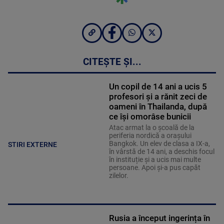
CITEȘTE ȘI...
Un copil de 14 ani a ucis 5
profesori și a rănit zeci de
oameni în Thailanda, după
ce își omorâse bunicii
Atac armat la o școală de la
periferia nordică a orașului
Bangkok. Un elev de clasa a IX-a,
STIRI EXTERNE
în vârstă de 14 ani, a deschis focul
în instituție și a ucis mai multe
persoane. Apoi și-a pus capăt
zilelor.
Rusia a început ingerința în