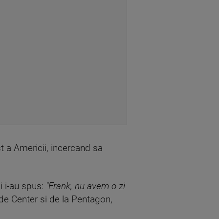
t a Americii, incercand sa
i i-au spus:
"Frank, nu avem o zi
ade Center si de la Pentagon,