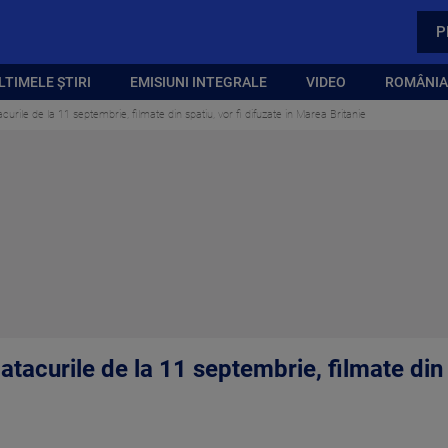
P
LTIMELE ȘTIRI
EMISIUNI INTEGRALE
VIDEO
ROMÂNIA,
urile de la 11 septembrie, filmate din spatiu, vor fi difuzate in Marea Britanie
tacurile de la 11 septembrie, filmate din s