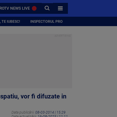
CAUTA
ROTV NEWS LIVE
TOATE CATEGORIILE
 TE IUBESC!
INSPECTORUL PRO
patiu, vor fi difuzate in
Data publicării:
08-03-2014 | 15:29
Data actualizării:
16-08-2025 | 11:11