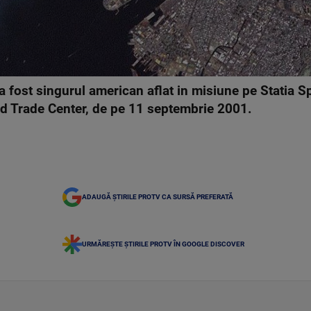
 fost singurul american aflat in misiune pe Statia Sp
rld Trade Center, de pe 11 septembrie 2001.
ADAUGĂ ȘTIRILE PROTV CA SURSĂ PREFERATĂ
URMĂREȘTE ȘTIRILE PROTV ÎN GOOGLE DISCOVER