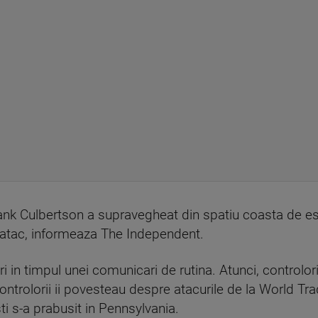
Frank Culbertson a supravegheat din spatiu coasta de es
lt atac, informeaza The Independent.
i in timpul unei comunicari de rutina. Atunci, controlori
controlorii ii povesteau despre atacurile de la World Tr
ti s-a prabusit in Pennsylvania.