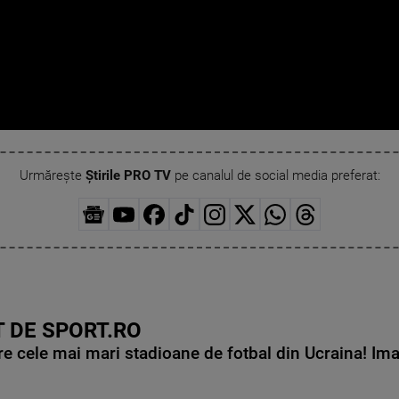
Urmărește
Știrile PRO TV
pe canalul de social media preferat:
 DE SPORT.RO
e cele mai mari stadioane de fotbal din Ucraina! Ima