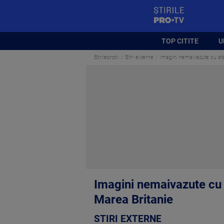
StirilePROTV
TOP CITITE
U
Stirileprotv
Stiri externe
Imagini nemaivazute cu atac
Imagini nemaivazute cu a
Marea Britanie
STIRI EXTERNE