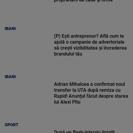
IBANI
(P) Ești antreprenor? Află cum te
ajută o campanie de advertoriale
să crești vizibilitatea și încrederea
brandului tău
IBANI
Adrian Mihalcea a confirmat noul
transfer la UTA după remiza cu
Rapid! Anunțul făcut despre starea
lui Alexi Pitu
SPORT
După un flash-interviu liniștit,