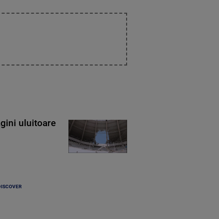
gini uluitoare
DISCOVER