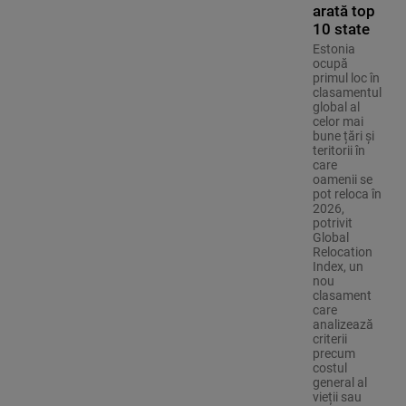
arată top
10 state
Estonia
ocupă
primul loc în
clasamentul
global al
celor mai
bune țări și
teritorii în
care
oamenii se
pot reloca în
2026,
potrivit
Global
Relocation
Index, un
nou
clasament
care
analizează
criterii
precum
costul
general al
vieții sau