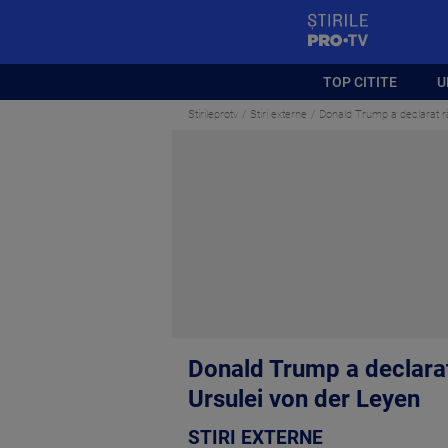
StirilePROTV
TOP CITITE
U
Stirileprotv
Stiri externe
Donald Trump a declarat r
Donald Trump a declara
Ursulei von der Leyen
STIRI EXTERNE