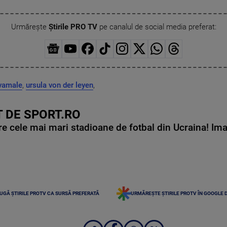
Urmărește
Știrile PRO TV
pe canalul de social media preferat:
 vamale
,
ursula von der leyen
,
 DE SPORT.RO
e cele mai mari stadioane de fotbal din Ucraina! Ima
UGĂ ȘTIRILE PROTV CA SURSĂ PREFERATĂ
URMĂREȘTE ȘTIRILE PROTV ÎN GOOGLE 