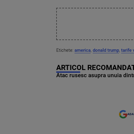
Etichete:
america
,
donald trump
,
tarife
ARTICOL RECOMANDAT
Atac rusesc asupra unuia dintr
ADA