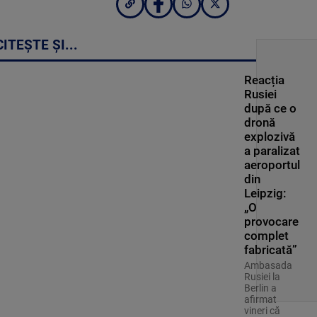
CITEȘTE ȘI...
Reacția
Rusiei
după ce o
dronă
explozivă
a paralizat
aeroportul
din
Leipzig:
„O
provocare
complet
fabricată”
Ambasada
Rusiei la
Berlin a
afirmat
vineri că