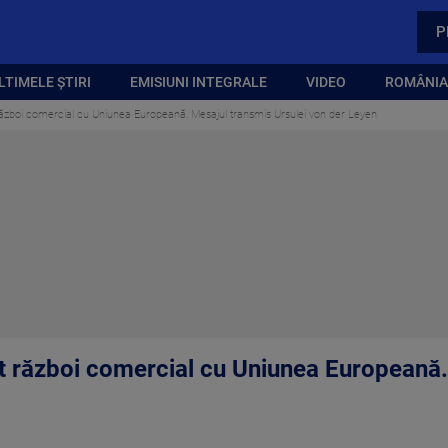
P
LTIMELE ȘTIRI
EMISIUNI INTEGRALE
VIDEO
ROMÂNIA,
ăzboi comercial cu Uniunea Europeană. Mesajul transmis Ursulei von der Leyen
t război comercial cu Uniunea Europeană.