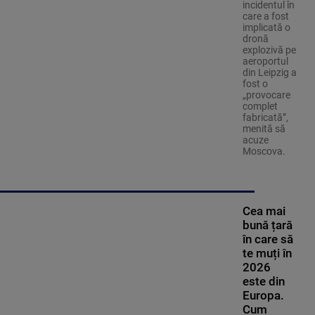
incidentul în
care a fost
implicată o
dronă
explozivă pe
aeroportul
din Leipzig a
fost o
„provocare
complet
fabricată”,
menită să
acuze
Moscova.
Cea mai
bună țară
în care să
te muți în
2026
este din
Europa.
Cum