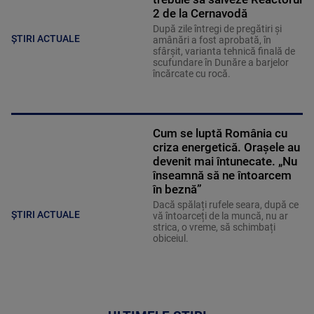
2 de la Cernavodă
După zile întregi de pregătiri și
ȘTIRI ACTUALE
amânări a fost aprobată, în
sfârșit, varianta tehnică finală de
scufundare în Dunăre a barjelor
încărcate cu rocă.
Cum se luptă România cu
criza energetică. Orașele au
devenit mai întunecate. „Nu
înseamnă să ne întoarcem
în beznă”
Dacă spălați rufele seara, după ce
ȘTIRI ACTUALE
vă întoarceți de la muncă, nu ar
strica, o vreme, să schimbați
obiceiul.