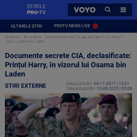
StirilePROTV
CAUTA
VOYO
TOATE 
PROTV NEWS LIVE
ULTIMELE ȘTIRI
Stirileprotv
Stiri externe
Documente secrete CIA, declasificate: Prințul Harry, în
vizorul lui Osama bin Laden
Documente secrete CIA, declasificate:
Prințul Harry, în vizorul lui Osama bin
Laden
Data publicării:
04-11-2017 | 15:01
STIRI EXTERNE
Data actualizării:
15-08-2025 | 03:06