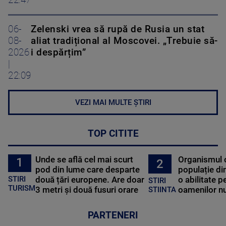
22:47
06-
Zelenski vrea să rupă de Rusia un stat
08-
aliat tradițional al Moscovei. „Trebuie să-
2026
i despărțim”
|
22:09
VEZI MAI MULTE ȘTIRI
TOP CITITE
Unde se află cel mai scurt
Organismul 
1
2
pod din lume care desparte
populație di
STIRI
două țări europene. Are doar
o abilitate p
STIRI
TURISM
3 metri și două fusuri orare
oamenilor nu
STIINTA
PARTENERI