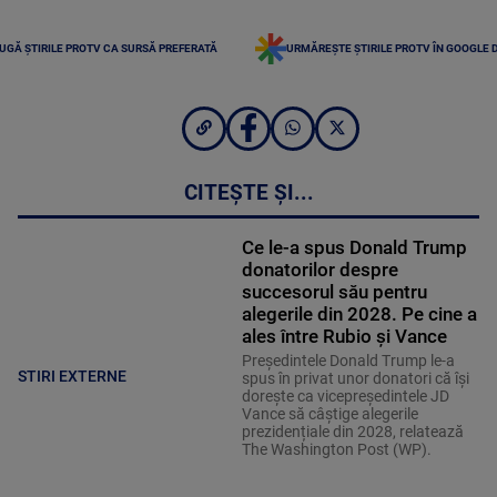
UGĂ ȘTIRILE PROTV CA SURSĂ PREFERATĂ
URMĂREȘTE ȘTIRILE PROTV ÎN GOOGLE 
CITEȘTE ȘI...
Ce le-a spus Donald Trump
donatorilor despre
succesorul său pentru
alegerile din 2028. Pe cine a
ales între Rubio și Vance
Președintele Donald Trump le-a
STIRI EXTERNE
spus în privat unor donatori că își
dorește ca vicepreședintele JD
Vance să câștige alegerile
prezidențiale din 2028, relatează
The Washington Post (WP).