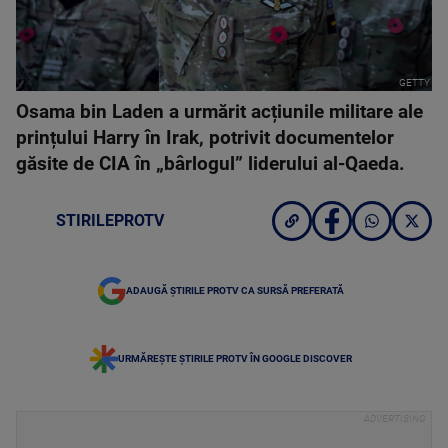
GETTY
Osama bin Laden a urmărit acțiunile militare ale
prințului Harry în Irak, potrivit documentelor
găsite de CIA în „bârlogul” liderului al-Qaeda.
STIRILEPROTV
ADAUGĂ ȘTIRILE PROTV CA SURSĂ PREFERATĂ
URMĂREȘTE ȘTIRILE PROTV ÎN GOOGLE DISCOVER