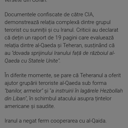
versete din Coran.
Documentele confiscate de către CIA,
demonstrează relația complexă dintre grupul
terorist cu sunniții și cu Iranul. Criticii au declarat
că dețin un raport de 19 pagini care evaluează
relația dintre al-Qaeda și Teheran, susținând că
au
"dovada sprijinului Iranului față de războiul al-
Qaeda cu Statele Unite".
În diferite momente, se pare că Teheranul a oferit
ajutor grupării teroriste al-Qaeda sub forma
"banilor, armelor"
și "
a instruirii în lagărele Hezbollah
din Liban"
, în schimbul atacului asupra țintelor
americane și saudite.
Iranul a negat ferm cooperarea cu al-Qaida.