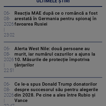
ULTIMELE ȘTIRI
06-
Reacția MAE după ce o româncă a fost
08-
arestată în Germania pentru spionaj în
2026
favoarea Rusiei
|
23:02
06-
Alerta West Nile: două persoane au
08-
murit, iar numărul cazurilor a ajuns la
2026
10. Măsurile de protecție împotriva
|
țânțarilor
22:51
06-
Ce le-a spus Donald Trump donatorilor
08-
despre succesorul său pentru alegerile
2026
din 2028. Pe cine a ales între Rubio și
|
Vance