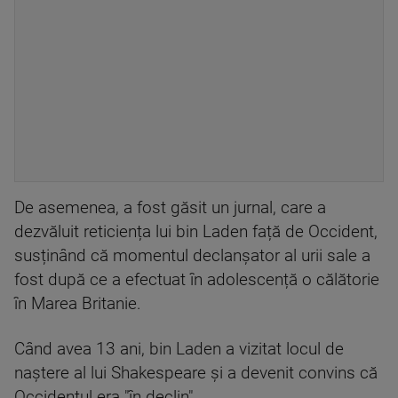
De asemenea, a fost găsit un jurnal, care a
dezvăluit reticiența lui bin Laden față de Occident,
susținând că momentul declanșator al urii sale a
fost după ce a efectuat în adolescență o călătorie
în Marea Britanie.
Când avea 13 ani, bin Laden a vizitat locul de
naștere al lui Shakespeare și a devenit convins că
Occidentul era "în declin".