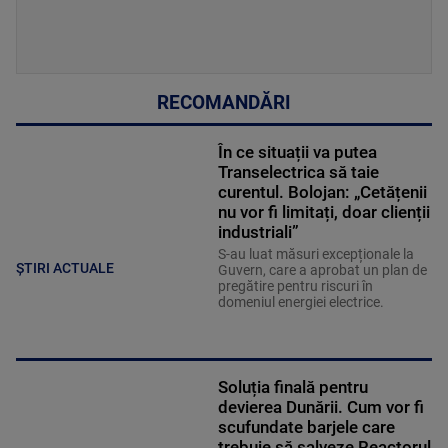
RECOMANDĂRI
În ce situații va putea
Transelectrica să taie
curentul. Bolojan: „Cetățenii
nu vor fi limitați, doar clienții
industriali”
S-au luat măsuri excepționale la
ȘTIRI ACTUALE
Guvern, care a aprobat un plan de
pregătire pentru riscuri în
domeniul energiei electrice.
Soluția finală pentru
devierea Dunării. Cum vor fi
scufundate barjele care
trebuie să salveze Reactorul