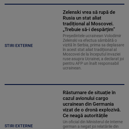
Zelenski vrea să rupă de
Rusia un stat aliat
tradițional al Moscovei.
„Trebuie să-i despărțim”
Președintele ucrainean Volodimir
Zelenski va efectua sâmbătă o
vizită în Serbia, prima sa deplasare
STIRI EXTERNE
în acest stat aliat tradițional al
Moscovei de la începutul invaziei
ruse asupra Ucrainei, a declarat joi
pentru AFP un înalt responsabil
ucrainean.
Răsturnare de situație în
cazul avionului cargo
ucrainean din Germania
vizat de o dronă explozivă.
Ce neagă autoritățile
Un oficial din Ministerul de Interne
STIRI EXTERNE
german a negat joi relatările din