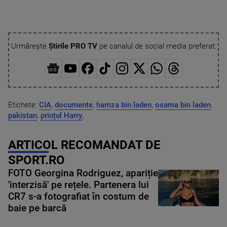
Urmărește
Știrile PRO TV
pe canalul de social media preferat:
Etichete:
CIA
,
documente
,
hamza bin laden
,
osama bin laden
,
pakistan
,
prințul Harry
,
ARTICOL RECOMANDAT DE
SPORT.RO
FOTO Georgina Rodriguez, apariție
'interzisă' pe rețele. Partenera lui
CR7 s-a fotografiat în costum de
baie pe barcă