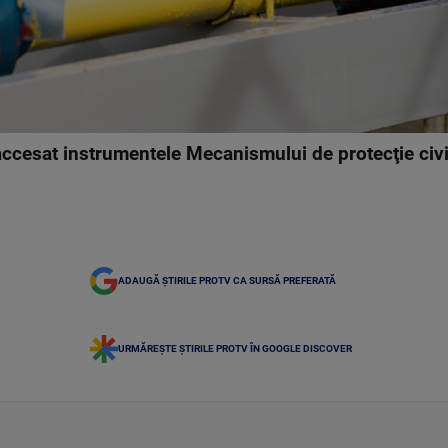
 accesat instrumentele Mecanismului de protecţie civi
ADAUGĂ ȘTIRILE PROTV CA SURSĂ PREFERATĂ
URMĂREȘTE ȘTIRILE PROTV ÎN GOOGLE DISCOVER