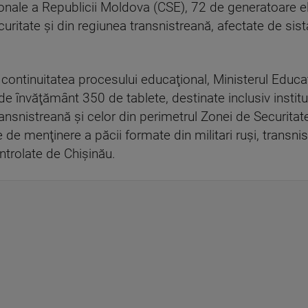
onale a Republicii Moldova (CSE), 72 de generatoare ele
uritate şi din regiunea transnistreană, afectate de sista
ontinuitatea procesului educaţional, Ministerul Educaţi
i de învăţământ 350 de tablete, destinate inclusiv insti
nsnistreană şi celor din perimetrul Zonei de Securitate
e de menţinere a păcii formate din militari ruşi, transni
ntrolate de Chişinău.