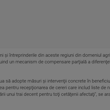
i şi întreprinderile din aceste regiuni din domeniul agricul
stituind un mecanism de compensare parţială a diferenţe
ua să adopte măsuri şi intervenţii concrete în beneficiu
a pentru recepţionarea de cereri care includ liste de 
rării unui trai decent pentru toţi cetăţenii afectaţi", se 