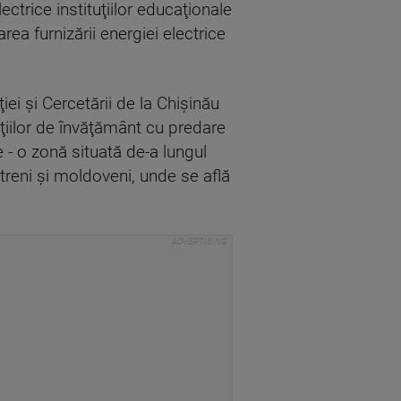
ctrice instituţiilor educaţionale
rea furnizării energiei electrice
ei şi Cercetării de la Chişinău
tuţiilor de învăţământ cu predare
 - o zonă situată de-a lungul
streni şi moldoveni, unde se află