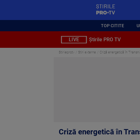
StirilePROTV
TOP CITITE
U
LIVE
Știrile PRO TV
Stirileprotv
Stiri externe
Criză energetică în Transni
Criză energetică în Tran