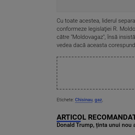
Cu toate acestea, liderul separa
conformeze legislaţiei R. Moldov
către "Moldovagaz", însă insistă
vedea dacă aceasta corespunde 
Etichete:
Chisinau
,
gaz
,
ARTICOL RECOMANDAT
Donald Trump, ținta unui nou as