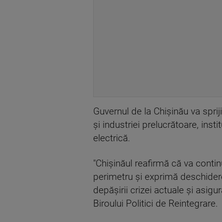
Guvernul de la Chişinău va sprijin
şi industriei prelucrătoare, in
electrică.
"Chişinăul reafirmă că va contin
perimetru şi exprimă deschidere
depăşirii crizei actuale şi asigu
Biroului Politici de Reintegrare.