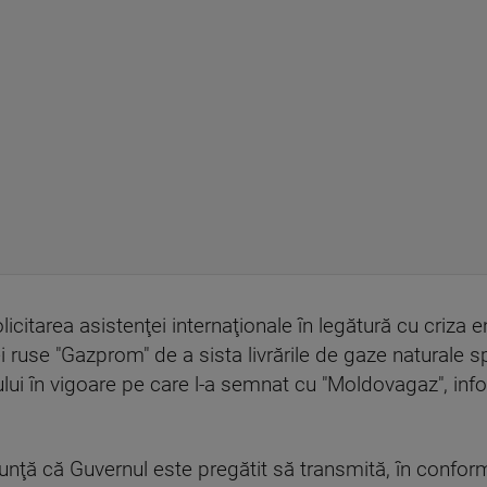
icitarea asistenţei internaţionale în legătură cu criza e
ruse "Gazprom" de a sista livrările de gaze naturale s
tului în vigoare pe care l-a semnat cu "Moldovagaz", inf
nunţă că Guvernul este pregătit să transmită, în conform