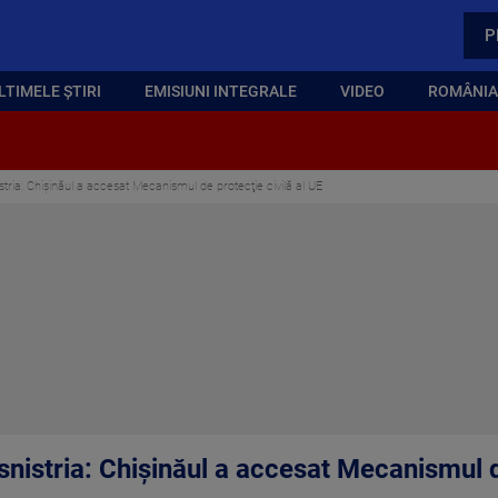
P
LTIMELE ȘTIRI
EMISIUNI INTEGRALE
VIDEO
ROMÂNIA,
stria: Chişinăul a accesat Mecanismul de protecţie civilă al UE
snistria: Chişinăul a accesat Mecanismul d