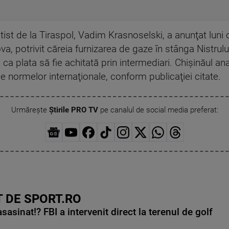
tist de la Tiraspol, Vadim Krasnoselski, a anunţat luni
a, potrivit căreia furnizarea de gaze în stânga Nistrulu
 ca plata să fie achitată prin intermediari. Chişinăul a
normelor internaţionale, conform publicaţiei citate.
Urmărește
Știrile PRO TV
pe canalul de social media preferat:
 DE SPORT.RO
asinat!? FBI a intervenit direct la terenul de golf