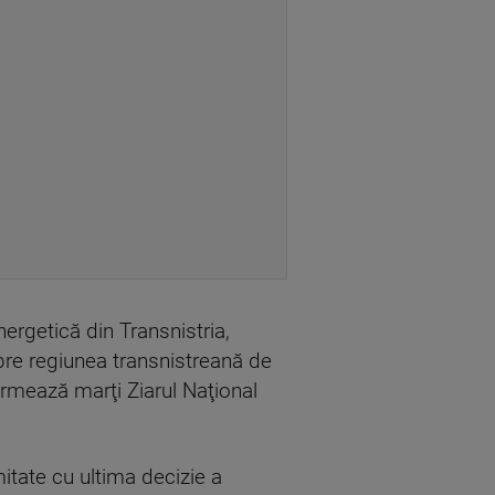
nergetică din Transnistria,
pre regiunea transnistreană de
ormează marţi Ziarul Naţional
itate cu ultima decizie a