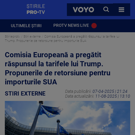
StirilePROTV
CAUTA
VOYO
TOATE 
PROTV NEWS LIVE
ULTIMELE ȘTIRI
Stirileprotv
Stiri externe
Comisia Europeană a pregătit răspunsul la tarifele lui
Trump. Propunerile de retorsiune pentru importurile SUA
Comisia Europeană a pregătit
răspunsul la tarifele lui Trump.
Propunerile de retorsiune pentru
importurile SUA
Data publicării:
07-04-2025 | 21:24
STIRI EXTERNE
Data actualizării:
11-08-2025 | 13:10