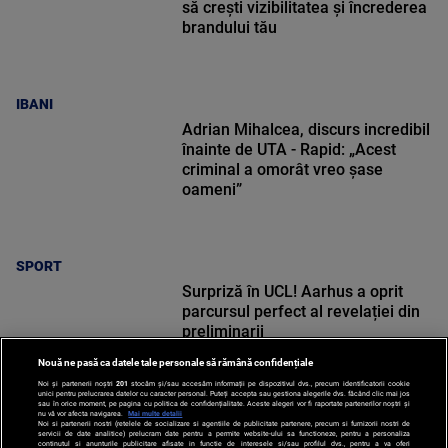
să crești vizibilitatea și încrederea
brandului tău
IBANI
Adrian Mihalcea, discurs incredibil
înainte de UTA - Rapid: „Acest
criminal a omorât vreo șase
oameni”
SPORT
Surpriză în UCL! Aarhus a oprit
parcursul perfect al revelației din
preliminarii
Nouă ne pasă ca datele tale personale să rămână confidențiale
Noi și partenerii noștri
201
stocăm și/sau accesăm informații pe dispozitivul dvs., precum identificatorii cookie
unici pentru prelucrarea datelor cu caracter personal. Puteți accepta sau gestiona alegerile dvs. făcând clic mai jos
sau în orice moment, pe pagina cu politica de confidențialitate. Aceste alegeri vor fi raportate partenerilor noștri și
nu vă vor afecta navigarea.
Mai multe detalii
Noi si partenerii nostri (retelele de socializare si agentiile de publicitate partenere, precum si furnizorii nostri de
SPORT
servicii de date analitice) prelucram date pentru a permite website-ului sa functioneze, pentru a personaliza
continutul si anunturile publicitare afisate in functie de interesele si/sau profilul dvs., pentru a va oferi