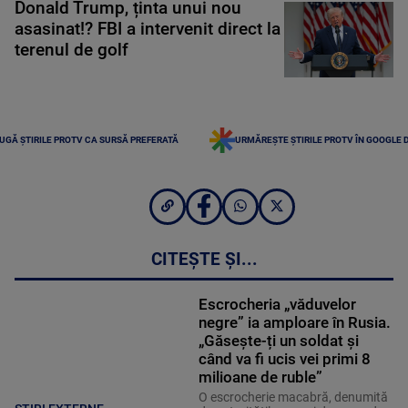
Donald Trump, ținta unui nou
asasinat!? FBI a intervenit direct la
terenul de golf
UGĂ ȘTIRILE PROTV CA SURSĂ PREFERATĂ
URMĂREȘTE ȘTIRILE PROTV ÎN GOOGLE 
CITEȘTE ȘI...
Escrocheria „văduvelor
negre” ia amploare în Rusia.
„Găsește-ți un soldat și
când va fi ucis vei primi 8
milioane de ruble”
O escrocherie macabră, denumită