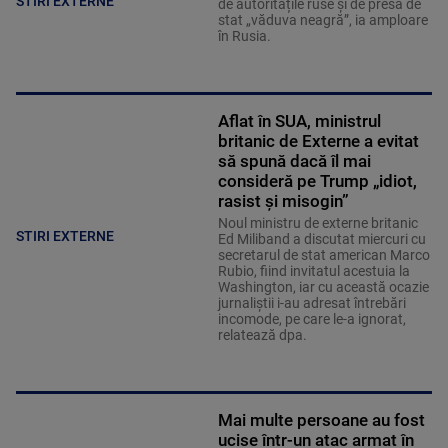
STIRI EXTERNE
de autoritățile ruse și de presa de
stat „văduva neagră”, ia amploare
în Rusia.
Aflat în SUA, ministrul
britanic de Externe a evitat
să spună dacă îl mai
consideră pe Trump „idiot,
rasist și misogin”
Noul ministru de externe britanic
STIRI EXTERNE
Ed Miliband a discutat miercuri cu
secretarul de stat american Marco
Rubio, fiind invitatul acestuia la
Washington, iar cu această ocazie
jurnaliştii i-au adresat întrebări
incomode, pe care le-a ignorat,
relatează dpa.
Mai multe persoane au fost
ucise într-un atac armat în