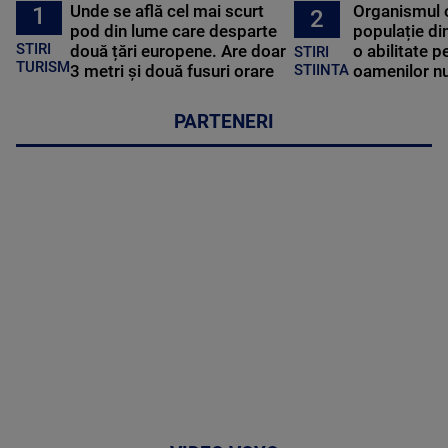
Unde se află cel mai scurt
Organismul 
1
2
pod din lume care desparte
populație di
STIRI
două țări europene. Are doar
o abilitate p
STIRI
TURISM
3 metri și două fusuri orare
oamenilor nu
STIINTA
PARTENERI