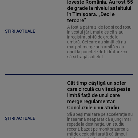
lovește România. Au fost 55
de grade la nivelul asfaltului
în Timișoara. „Deci e
teroare”
A fost a patra zi de foc și cod roșu
ȘTIRI ACTUALE
în vestul țării, mai ales că s-au
înregistrat și 40 de grade la
umbră. Cei care au simțit că nu
mai pot merge prin arșiță s-au
oprit la punctele de hidratare ca
să-și tragă sufletul.
Cât timp câștigă un șofer
care circulă cu viteză peste
limită față de unul care
merge regulamentar.
Concluziile unui studiu
Să apeși mai tare pe accelerație nu
ȘTIRI ACTUALE
înseamnă neapărat că ajungi mai
repede la destinație. Un studiu
recent, bazat pe monitorizarea a
mii de deplasări arată că timpul