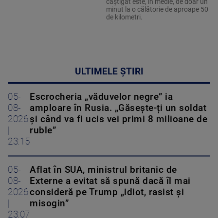
câștigat este, în medie, de doar un
minut la o călătorie de aproape 50
de kilometri.
ULTIMELE ȘTIRI
05-
Escrocheria „văduvelor negre” ia
08-
amploare în Rusia. „Găsește-ți un soldat
2026
și când va fi ucis vei primi 8 milioane de
|
ruble”
23:15
05-
Aflat în SUA, ministrul britanic de
08-
Externe a evitat să spună dacă îl mai
2026
consideră pe Trump „idiot, rasist și
|
misogin”
23:07