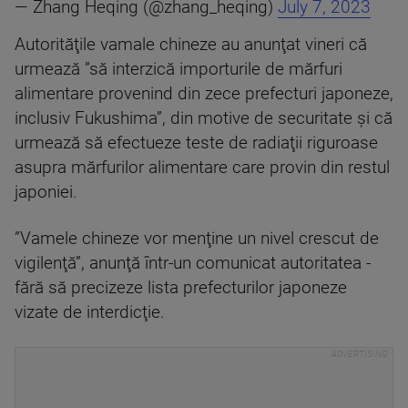
— Zhang Heqing (@zhang_heqing)
July 7, 2023
Autorităţile vamale chineze au anunţat vineri că
urmează ”să interzică importurile de mărfuri
alimentare provenind din zece prefecturi japoneze,
inclusiv Fukushima”, din motive de securitate şi că
urmează să efectueze teste de radiaţii riguroase
asupra mărfurilor alimentare care provin din restul
japoniei.
”Vamele chineze vor menţine un nivel crescut de
vigilenţă”, anunţă într-un comunicat autoritatea -
fără să precizeze lista prefecturilor japoneze
vizate de interdicţie.