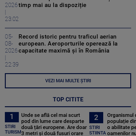
2026
timp mai au la dispoziție
|
23:02
05-
Record istoric pentru traficul aerian
08-
european. Aeroporturile operează la
2026
capacitate maximă și în România
|
22:39
VEZI MAI MULTE ȘTIRI
TOP CITITE
Unde se află cel mai scurt
Organismul 
1
2
pod din lume care desparte
populație di
STIRI
două țări europene. Are doar
o abilitate p
STIRI
TURISM
3 metri și două fusuri orare
oamenilor nu
STIINTA