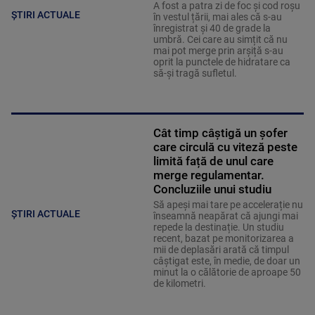
A fost a patra zi de foc și cod roșu
ȘTIRI ACTUALE
în vestul țării, mai ales că s-au
înregistrat și 40 de grade la
umbră. Cei care au simțit că nu
mai pot merge prin arșiță s-au
oprit la punctele de hidratare ca
să-și tragă sufletul.
Cât timp câștigă un șofer
care circulă cu viteză peste
limită față de unul care
merge regulamentar.
Concluziile unui studiu
Să apeși mai tare pe accelerație nu
ȘTIRI ACTUALE
înseamnă neapărat că ajungi mai
repede la destinație. Un studiu
recent, bazat pe monitorizarea a
mii de deplasări arată că timpul
câștigat este, în medie, de doar un
minut la o călătorie de aproape 50
de kilometri.