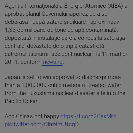
Agenţia Internaţională a Energiei Atomice (AIEA) a
aprobat planul Guvernului japonez de a se
debarasa - după tratare şi diluare - aproximativ
1,33 de milioane de tone de apă contaminată,
depozitată în instalaţie care a condus la saturaţia
centralei devastate de o triplă catastrofă -
cutremur-tsunami- accident nuclear - la 11 martier
2011, conform
news.ro
.
Japan is set to win approval to discharge more
than a 1,000,000 cubic meters of treated water
from the Fukushima nuclear disaster site into the
Pacific Ocean.
And China’s not happy
https://t.co/n2GskMlltl
pic.twitter.com/Qim9mUTcgD