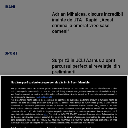
IBANI
Adrian Mihalcea, discurs incredibil
înainte de UTA - Rapid: „Acest
criminal a omorât vreo șase
oameni”
SPORT
Surpriză în UCL! Aarhus a oprit
parcursul perfect al revelației din
preliminarii
Nouă ne pasă ca datele tale personale să rămână confidențiale
Noi și partenerii noștri
201
stocăm și/sau accesăm informații pe dispozitivul dvs., precum identificatorii cookie
unici pentru prelucrarea datelor cu caracter personal. Puteți accepta sau gestiona alegerile dvs. făcând clic mai jos
sau în orice moment, pe pagina cu politica de confidențialitate. Aceste alegeri vor fi raportate partenerilor noștri și
nu vă vor afecta navigarea.
Mai multe detalii
SPORT
Noi si partenerii nostri (retelele de socializare si agentiile de publicitate partenere, precum si furnizorii nostri de
servicii de date analitice) prelucram date pentru a permite website-ului sa functioneze, pentru a personaliza
continutul si anunturile publicitare afisate in functie de interesele si/sau profilul dvs., pentru a va oferi
functionalitati aferente retelelor de socializare si pentru a analiza traficul pe website. Beneficiati de drepturile
prevazute de art. 15-22 din GDPR in legatura cu prelucrarea datelor cu caracter personal. Aceste drepturi pot fi
exercitate prin modalitatea indicata
aici
. Prin click pe “ACCEPT TOATE”, acceptati folosirea tuturor Tehnologiilor de
tip Cookie, care implica inclusiv acceptul dvs. cu privire la stocarea/accesarea informatiilor de catre Vendor-ii cu
care colaboram. Prin click pe “VREAU SA MODIFIC SETARILE INDIVIDUAL” puteti schimba preferintele in mod
individual, mai putin cele legate de cookie strict necesare pentru functionarea website-ului.