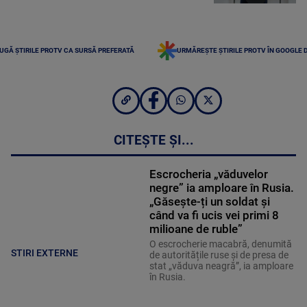
UGĂ ȘTIRILE PROTV CA SURSĂ PREFERATĂ
URMĂREȘTE ȘTIRILE PROTV ÎN GOOGLE 
CITEȘTE ȘI...
Escrocheria „văduvelor
negre” ia amploare în Rusia.
„Găsește-ți un soldat și
când va fi ucis vei primi 8
milioane de ruble”
O escrocherie macabră, denumită
STIRI EXTERNE
de autoritățile ruse și de presa de
stat „văduva neagră”, ia amploare
în Rusia.