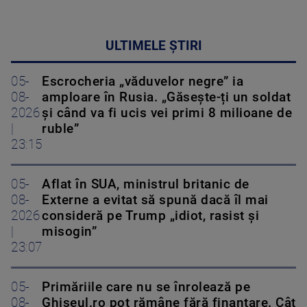
ULTIMELE ȘTIRI
05-
Escrocheria „văduvelor negre” ia
08-
amploare în Rusia. „Găsește-ți un soldat
2026
și când va fi ucis vei primi 8 milioane de
|
ruble”
23:15
05-
Aflat în SUA, ministrul britanic de
08-
Externe a evitat să spună dacă îl mai
2026
consideră pe Trump „idiot, rasist și
|
misogin”
23:07
05-
Primăriile care nu se înrolează pe
08-
Ghiseul.ro pot rămâne fără finanțare. Cât