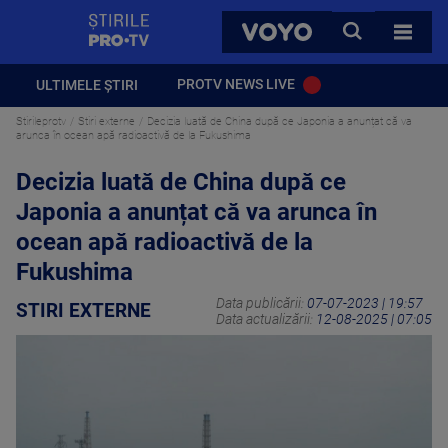
StirilePROTV
CAUTA
VOYO
TOATE 
PROTV NEWS LIVE
ULTIMELE ȘTIRI
Stirileprotv
Stiri externe
Decizia luată de China după ce Japonia a anunțat că va
arunca în ocean apă radioactivă de la Fukushima
Decizia luată de China după ce
Japonia a anunțat că va arunca în
ocean apă radioactivă de la
Fukushima
Data publicării:
07-07-2023 | 19:57
STIRI EXTERNE
Data actualizării:
12-08-2025 | 07:05