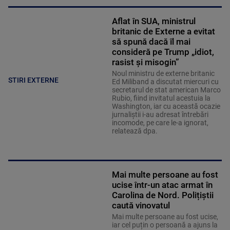
Aflat în SUA, ministrul
britanic de Externe a evitat
să spună dacă îl mai
consideră pe Trump „idiot,
rasist și misogin”
Noul ministru de externe britanic
STIRI EXTERNE
Ed Miliband a discutat miercuri cu
secretarul de stat american Marco
Rubio, fiind invitatul acestuia la
Washington, iar cu această ocazie
jurnaliştii i-au adresat întrebări
incomode, pe care le-a ignorat,
relatează dpa.
Mai multe persoane au fost
ucise într-un atac armat în
Carolina de Nord. Polițiștii
caută vinovatul
Mai multe persoane au fost ucise,
iar cel puțin o persoană a ajuns la