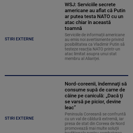
WSJ: Serviciile secrete
americane au aflat că Putin
ar putea testa NATO cu un
atac chiar în această
toamnă
Serviciile de informații americane
STIRI EXTERNE
au emis noi avertismente privind
posibilitatea ca Vladimir Putin să
testeze reacția NATO printr-un
atac limitat asupra unui stat
membru al Alianței.
Nord-coreenii, îndemnaţi să
consume supă de carne de
câine pe caniculă: „Dacă ţi
se varsă pe picior, devine
leac”
Peninsula Coreeană se confruntă
STIRI EXTERNE
cu un val de căldură extremă, iar
presa de stat din Coreea de Nord
promovează mai multe soluții