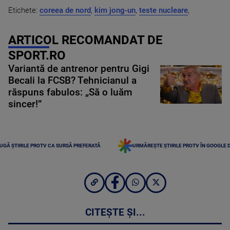
Etichete:
coreea de nord
,
kim jong-un
,
teste nucleare
,
ARTICOL RECOMANDAT DE
SPORT.RO
Variantă de antrenor pentru Gigi
Becali la FCSB? Tehnicianul a
răspuns fabulos: „Să o luăm
sincer!”
UGĂ ȘTIRILE PROTV CA SURSĂ PREFERATĂ
URMĂREȘTE ȘTIRILE PROTV ÎN GOOGLE 
CITEȘTE ȘI...