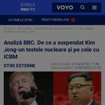
StirilePROTV
CAUTA
VOYO
TOATE 
PROTV NEWS LIVE
ULTIMELE ȘTIRI
Stirileprotv
Stiri externe
Analiză BBC. De ce a suspendat Kim Jong-un testele
nucleare și pe cele cu ICBM
Analiză BBC. De ce a suspendat Kim
Jong-un testele nucleare și pe cele cu
ICBM
Data publicării:
21-04-2018 | 11:36
STIRI EXTERNE
Data actualizării:
14-08-2025 | 21:52