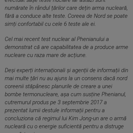
efectuat sașe teste nuclare iar astăzi sunt
numărate în rândul țărilor care dețin arma nucleară,
fără a conduce alte teste. Coreea de Nord se poate
simți confortabil cu cele 6 teste ale ei.
Cel mai recent test nuclear al Phenianului a
demonstrat că are capabilitatea de a produce arme
nucleare cu raza mare de acțiune.
Deși experți internaționali și agenții de informații din
mai multe țări nu au ajuns la un consens dacă nord
coreenii stăpânesc planurile de creare a unei
bombe termonucleare, așa cum susține Phenianul,
cutremurul produs pe 3 septembrie 2017 a
prezentat lumii destule informații pentru a
concluziona că regimul lui Kim Jong-un are o armă
nucleară cu o energie suficientă pentru a distruge