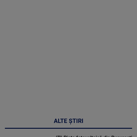
(P) Terapia
hormonală în
menopauză
poate
corecta
sindromul
cardio-
metabolic
MAI
MULTE
DETALII
17:46
ALTE ȘTIRI