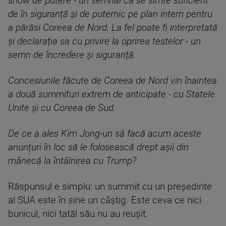
show de putere - un semnal că se simte suficient
de în siguranță și de puternic pe plan intern pentru
a părăsi Coreea de Nord. La fel poate fi interpretată
și declarația sa cu privire la oprirea testelor - un
semn de încredere și siguranță.
Concesiunile făcute de Coreea de Nord vin înaintea
a două summituri extrem de anticipate - cu Statele
Unite și cu Coreea de Sud.
De ce a ales Kim Jong-un să facă acum aceste
anunțuri în loc să le folosească drept așii din
mânecă la întâlnirea cu Trump?
Răspunsul e simplu: un summit cu un președinte
al SUA este în sine un câștig. Este ceva ce nici
bunicul, nici tatăl său nu au reușit.