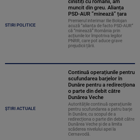
cinstiți cu românii, am
muncit din greu. Alianța
PSD-AUR ”minează” țara
Premierul interimar Ilie Bolojan
STIRI POLITICE
acuză ”alianța de facto PSD-AUR”
că ”minează” România prin
acțiunile lor împotriva legilor
PNRR, care pot aduce grave
prejudicii țării.
Continuă operațiunile pentru
scufundarea barjelor în
Dunăre pentru a redirecționa
o parte din debit către
Dunărea Veche
Autoritățile continuă operațiunile
ȘTIRI ACTUALE
pentru scufundarea a patru barje
în Dunăre, cu scopul de a
redirecționa o parte din debit către
Dunărea Veche și de a limita
scăderea nivelului apei la
Cernavodă.