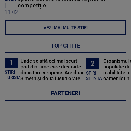
|
competiție
11:02
VEZI MAI MULTE ȘTIRI
TOP CITITE
Unde se află cel mai scurt
Organismul 
1
2
pod din lume care desparte
populație di
STIRI
două țări europene. Are doar
o abilitate p
STIRI
TURISM
3 metri și două fusuri orare
oamenilor nu
STIINTA
PARTENERI