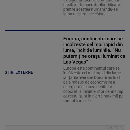
tradiționale pentru combaterea
efectelor temperaturilor ridicate,
printre acestea numărându-se
supa de carne de câine.
Europa, continentul care se
încălzește cel mai rapid din
lume, închide luminile. ”Nu
putem ține orașul luminat ca
Las Vegas”
Europa este continentul care se
STIRI EXTERNE
încălzește cel mai rapid din lume,
iar țările riverane Dunării au luat
deja măsuri de economisire a
energiei din cauza debitului
coborât la minime istorice, în timp
ce restul sunt în alertă maximă pe
fondul caniculei.