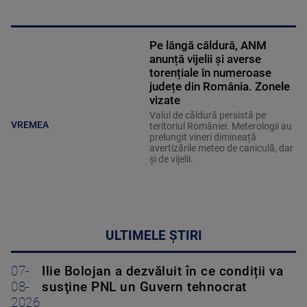
Pe lângă căldură, ANM
anunță vijelii și averse
torențiale în numeroase
județe din România. Zonele
vizate
Valul de căldură persistă pe
VREMEA
teritoriul României. Meterologii au
prelungit vineri dimineață
avertizările meteo de caniculă, dar
și de vijelii.
ULTIMELE ȘTIRI
07-
Ilie Bolojan a dezvăluit în ce condiții va
08-
susţine PNL un Guvern tehnocrat
2026