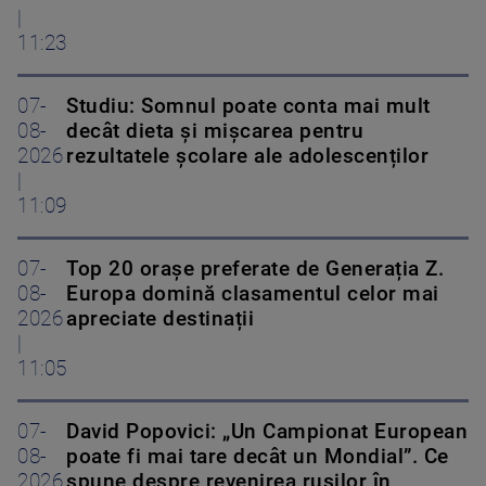
|
11:23
07-
Studiu: Somnul poate conta mai mult
08-
decât dieta și mișcarea pentru
2026
rezultatele școlare ale adolescenților
|
11:09
07-
Top 20 orașe preferate de Generația Z.
08-
Europa domină clasamentul celor mai
2026
apreciate destinații
|
11:05
07-
David Popovici: „Un Campionat European
08-
poate fi mai tare decât un Mondial”. Ce
2026
spune despre revenirea rușilor în