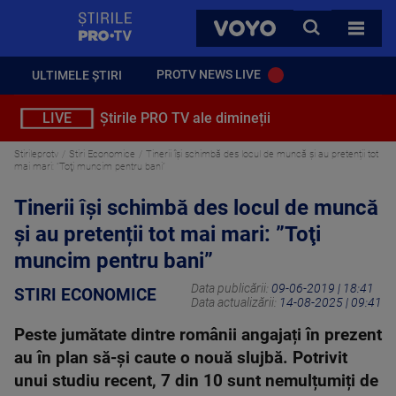
StirilePROTV
CAUTA
VOYO
TOATE 
PROTV NEWS LIVE
ULTIMELE ȘTIRI
LIVE
Știrile PRO TV ale dimineții
Stirileprotv
Stiri Economice
Tinerii își schimbă des locul de muncă și au pretenții tot
mai mari: ”Toţi muncim pentru bani”
Tinerii își schimbă des locul de muncă
și au pretenții tot mai mari: ”Toţi
muncim pentru bani”
Data publicării:
09-06-2019 | 18:41
STIRI ECONOMICE
Data actualizării:
14-08-2025 | 09:41
Peste jumătate dintre românii angajați în prezent
au în plan să-și caute o nouă slujbă. Potrivit
unui studiu recent, 7 din 10 sunt nemulțumiți de