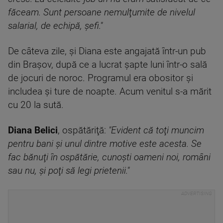
făceam. Sunt persoane nemulţumite de nivelul
salarial, de echipă, şefi."
De câteva zile, şi Diana este angajată într-un pub
din Braşov, după ce a lucrat şapte luni într-o sală
de jocuri de noroc. Programul era obositor şi
includea şi ture de noapte. Acum venitul s-a mărit
cu 20 la sută.
Diana Belici
, ospătăriţă:
"Evident că toţi muncim
pentru bani şi unul dintre motive este acesta. Se
fac bănuţi în ospătărie, cunoşti oameni noi, români
sau nu, şi poţi să legi prietenii."