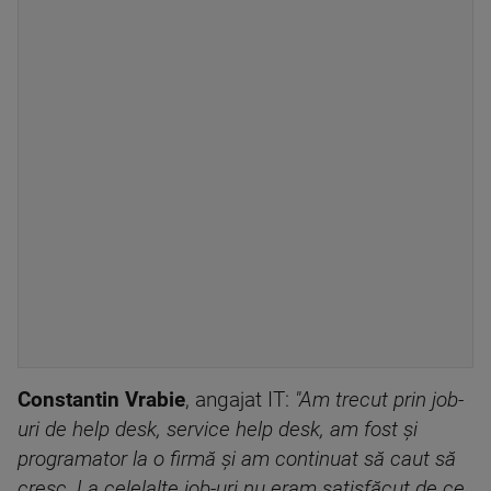
Constantin Vrabie
, angajat IT:
"Am trecut prin job-
uri de help desk, service help desk, am fost şi
programator la o firmă şi am continuat să caut să
cresc. La celelalte job-uri nu eram satisfăcut de ce