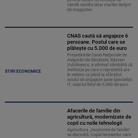
vândă recolta doar marilor lanțuri
de magazine.
CNAS caută să angajeze 6
persoane. Postul care se
plătește cu 5.000 de euro
Preşedintele Casei Naţionale de
Asigurări de Sănătate, Răzvan
Vulcănescu, a afirmat sâmbătă că
instituţia pe care o reprezintă are
STIRI ECONOMICE
în vedere ca până la sfârşitul
anului să angajeze şase specialişti
IT, salariul fiind de 5.000 de euro.
Afacerile de familie din
agricultură, modernizate de
copii cu noile tehnologii
Agricultura „moștenire de familie"
se dezvoltă. Copiii fermierilor care