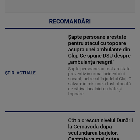
RECOMANDĂRI
Șapte persoane arestate
pentru atacul cu topoare
asupra unei ambulanțe din
Cluj. Ce spune DSU despre
„ambulanța neagră”
Șapte persoane au fost arestate
ȘTIRI ACTUALE
preventiv în urma incidentului
șocant, petrecut în județul Cluj. O
salvare în misiune a fost atacată
de câțiva localnici cu bâte și
topoare.
Cât a crescut nivelul Dunării
la Cernavodă după
scufundarea barjelor.
Centrala va mai putea