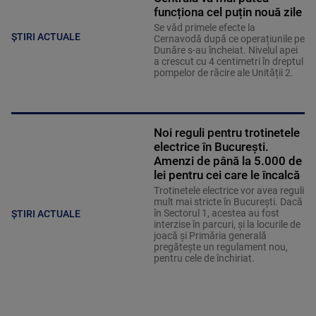
funcționa cel puțin nouă zile
Se văd primele efecte la
ȘTIRI ACTUALE
Cernavodă după ce operațiunile pe
Dunăre s-au încheiat. Nivelul apei
a crescut cu 4 centimetri în dreptul
pompelor de răcire ale Unității 2.
Noi reguli pentru trotinetele
electrice în București.
Amenzi de până la 5.000 de
lei pentru cei care le încalcă
Trotinetele electrice vor avea reguli
mult mai stricte în București. Dacă
în Sectorul 1, acestea au fost
ȘTIRI ACTUALE
interzise în parcuri, și la locurile de
joacă și Primăria generală
pregătește un regulament nou,
pentru cele de închiriat.