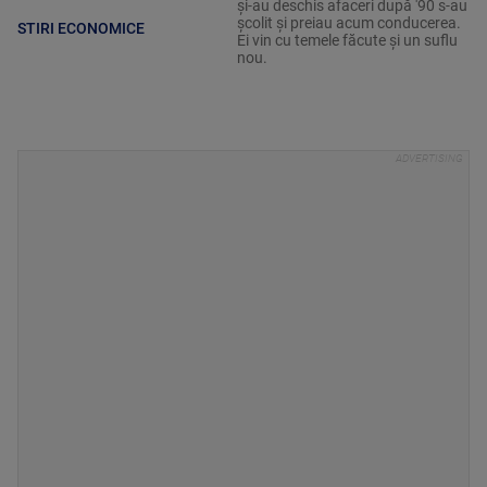
și-au deschis afaceri după '90 s-au
școlit și preiau acum conducerea.
STIRI ECONOMICE
Ei vin cu temele făcute și un suflu
nou.