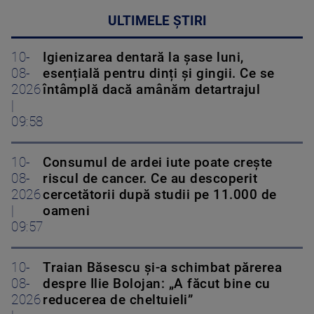
ULTIMELE ȘTIRI
10-
Igienizarea dentară la șase luni,
08-
esențială pentru dinți și gingii. Ce se
2026
întâmplă dacă amânăm detartrajul
|
09:58
10-
Consumul de ardei iute poate crește
08-
riscul de cancer. Ce au descoperit
2026
cercetătorii după studii pe 11.000 de
|
oameni
09:57
10-
Traian Băsescu și-a schimbat părerea
08-
despre Ilie Bolojan: „A făcut bine cu
2026
reducerea de cheltuieli”