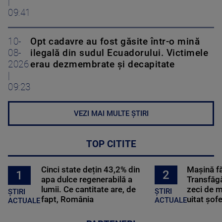
|
09:41
10-
Opt cadavre au fost găsite într-o mină
08-
ilegală din sudul Ecuadorului. Victimele
2026
erau dezmembrate și decapitate
|
09:23
VEZI MAI MULTE ȘTIRI
TOP CITITE
Cinci state dețin 43,2% din
Mașină f
2
1
apa dulce regenerabilă a
Transfăgă
lumii. Ce cantitate are, de
zeci de m
ȘTIRI
ȘTIRI
fapt, România
uitat șof
ACTUALE
ACTUALE