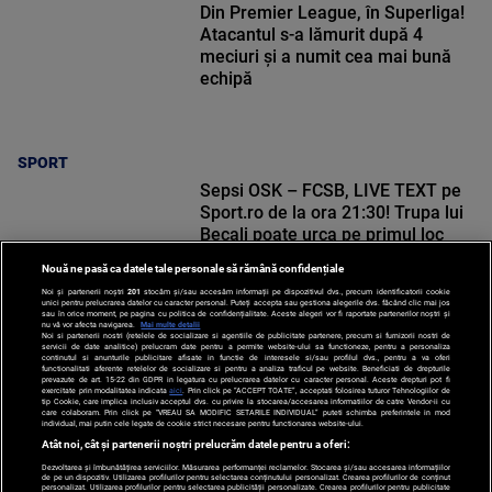
Din Premier League, în Superliga!
Atacantul s-a lămurit după 4
meciuri și a numit cea mai bună
echipă
SPORT
Sepsi OSK – FCSB, LIVE TEXT pe
Sport.ro de la ora 21:30! Trupa lui
Becali poate urca pe primul loc
Nouă ne pasă ca datele tale personale să rămână confidențiale
Noi și partenerii noștri
201
stocăm și/sau accesăm informații pe dispozitivul dvs., precum identificatorii cookie
unici pentru prelucrarea datelor cu caracter personal. Puteți accepta sau gestiona alegerile dvs. făcând clic mai jos
sau în orice moment, pe pagina cu politica de confidențialitate. Aceste alegeri vor fi raportate partenerilor noștri și
nu vă vor afecta navigarea.
Mai multe detalii
Noi si partenerii nostri (retelele de socializare si agentiile de publicitate partenere, precum si furnizorii nostri de
SPORT
servicii de date analitice) prelucram date pentru a permite website-ului sa functioneze, pentru a personaliza
continutul si anunturile publicitare afisate in functie de interesele si/sau profilul dvs., pentru a va oferi
functionalitati aferente retelelor de socializare si pentru a analiza traficul pe website. Beneficiati de drepturile
prevazute de art. 15-22 din GDPR in legatura cu prelucrarea datelor cu caracter personal. Aceste drepturi pot fi
exercitate prin modalitatea indicata
aici
. Prin click pe “ACCEPT TOATE”, acceptati folosirea tuturor Tehnologiilor de
tip Cookie, care implica inclusiv acceptul dvs. cu privire la stocarea/accesarea informatiilor de catre Vendor-ii cu
care colaboram. Prin click pe “VREAU SA MODIFIC SETARILE INDIVIDUAL” puteti schimba preferintele in mod
individual, mai putin cele legate de cookie strict necesare pentru functionarea website-ului.
Atât noi, cât și partenerii noștri prelucrăm datele pentru a oferi:
Dezvoltarea și îmbunătățirea serviciilor. Măsurarea performanței reclamelor. Stocarea și/sau accesarea informațiilor
de pe un dispozitiv. Utilizarea profilurilor pentru selectarea conținutului personalizat. Crearea profilurilor de conținut
personalizat. Utilizarea profilurilor pentru selectarea publicității personalizate. Crearea profilurilor pentru publicitate