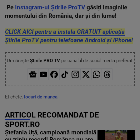
Pe
Instagram-ul Știrile ProTV
găsiți imaginile
momentului din România, dar și din lume!
CLICK AICI pentru a instala GRATUIT aplicația
Știrile ProTV pentru telefoane Android și iPhone!
Urmărește
Știrile PRO TV
pe canalul de social media preferat:
Etichete:
locuri de munca
,
ARTICOL RECOMANDAT DE
SPORT.RO
Ștefania Uță, campioană mondială
cu triplu record! Românca nu are