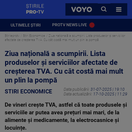
StirilePROTV
CAUTA
VOYO
TOATE 
PROTV NEWS LIVE
ULTIMELE ȘTIRI
Stirileprotv
Stiri Economice
Ziua națională a scumpirii. Lista produselor și serviciilor
afectate de creșterea TVA. Cu cât costă mai mult un plin la pompă
Ziua națională a scumpirii. Lista
produselor și serviciilor afectate de
creșterea TVA. Cu cât costă mai mult
un plin la pompă
Data publicării:
31-07-2025 | 19:10
STIRI ECONOMICE
Data actualizării:
17-10-2025 | 11:29
De vineri crește TVA, astfel că toate produsele și
serviciile ar putea avea prețuri mai mari, de la
alimente și medicamente, la electrocasnice și
locuințe.