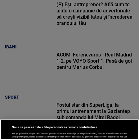
(P) Ești antreprenor? Află cum te
ajută o campanie de advertoriale
să crești vizibilitatea și încrederea
brandului tău
IBANI
ACUM: Ferencvaros - Real Madrid
1-2, pe VOYO Sport 1. Pasă de gol
pentru Marius Corbu!
SPORT
Fostul star din SuperLiga, la
primul antrenament la Gaziantep
sub comanda lui Mirel Rădoi
Nouă ne pasă ca datele tale personale să rămână confidențiale
Noi și partenerii noștri
201
stocăm și/sau accesăm informații pe dispozitivul dvs., precum identificatorii cookie
unici pentru prelucrarea datelor cu caracter personal. Puteți accepta sau gestiona alegerile dvs. făcând clic mai jos