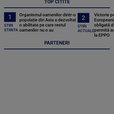
TOP CITITE
Organismul oamenilor dintr-o
Victorie p
1
2
populație din Asia a dezvoltat
Europeană
o abilitate pe care restul
obligată d
STIRI
ȘTIRI
oamenilor nu o au
permită au
STIINTA
ACTUALE
la EPPO
PARTENERI