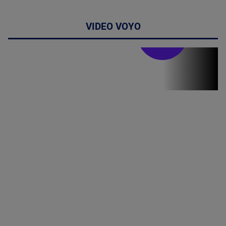
VIDEO VOYO
Stirile PRO TV
Stirile PRO
TV # 19.00 -
8 August
2026
MAI
MULTE