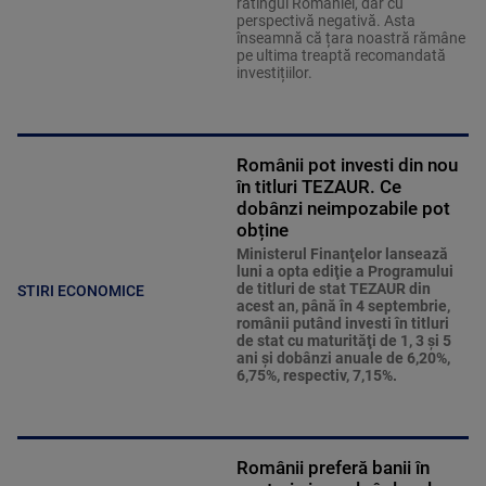
ratingul României, dar cu
perspectivă negativă. Asta
înseamnă că țara noastră rămâne
pe ultima treaptă recomandată
investițiilor.
Românii pot investi din nou
în titluri TEZAUR. Ce
dobânzi neimpozabile pot
obține
Ministerul Finanţelor lansează
luni a opta ediţie a Programului
de titluri de stat TEZAUR din
STIRI ECONOMICE
acest an, până în 4 septembrie,
românii putând investi în titluri
de stat cu maturităţi de 1, 3 şi 5
ani şi dobânzi anuale de 6,20%,
6,75%, respectiv, 7,15%.
Românii preferă banii în