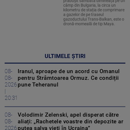
prăbușit sâmbătă dimineața pe un
câmp din Bulgaria, la circa un
kilometru de stația de comprimare
a gazelor de pe traseul
gazoductului Trans-Balkan, este o
dronă-momeală de tip Maya.
ULTIMELE ȘTIRI
08-
Iranul, aproape de un acord cu Omanul
08-
pentru Strâmtoarea Ormuz. Ce condiții
2026
pune Teheranul
|
20:31
08-
Volodimir Zelenski, apel disperat către
08-
aliați: „Rachetele voastre din depozite ar
2026
putea salva vieți în Ucraina”