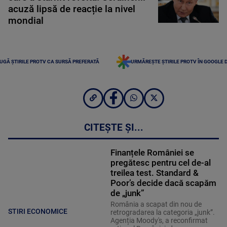
acuză lipsă de reacție la nivel
mondial
UGĂ ȘTIRILE PROTV CA SURSĂ PREFERATĂ
URMĂREȘTE ȘTIRILE PROTV ÎN GOOGLE 
CITEȘTE ȘI...
Finanțele României se
pregătesc pentru cel de-al
treilea test. Standard &
Poor’s decide dacă scapăm
de „junk”
România a scapat din nou de
STIRI ECONOMICE
retrogradarea la categoria „junk”.
Agenția Moody's, a reconfirmat