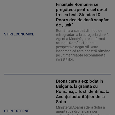
Finanțele României se
pregătesc pentru cel de-al
treilea test. Standard &
Poor’s decide dacă scapăm
de „junk”
România a scapat din nou de
STIRI ECONOMICE
retrogradarea la categoria „junk”.
Agenția Moody's, a reconfirmat
ratingul României, dar cu
perspectivă negativă. Asta
înseamnă că țara noastră rămâne
pe ultima treaptă recomandată
investițiilor.
Drona care a explodat în
Bulgaria, la granița cu
România, a fost identificată.
Anunțul autorităților de la
Sofia
Ministerul Apărării de la Sofia a
STIRI EXTERNE
anunțat că drona care s-a