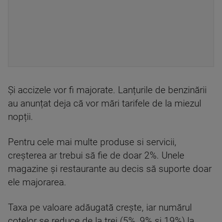
Și accizele vor fi majorate. Lanțurile de benzinării
au anunțat deja că vor mări tarifele de la miezul
nopții.
Pentru cele mai multe produse si servicii,
creșterea ar trebui să fie de doar 2%. Unele
magazine și restaurante au decis să suporte doar
ele majorarea.
Taxa pe valoare adăugată crește, iar numărul
cotelor se reduce de la trei (5%, 9% și 19%) la