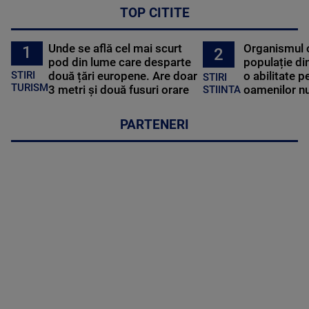
TOP CITITE
Unde se află cel mai scurt
Organismul 
1
2
pod din lume care desparte
populație di
STIRI
două țări europene. Are doar
o abilitate p
STIRI
TURISM
3 metri și două fusuri orare
oamenilor nu
STIINTA
PARTENERI