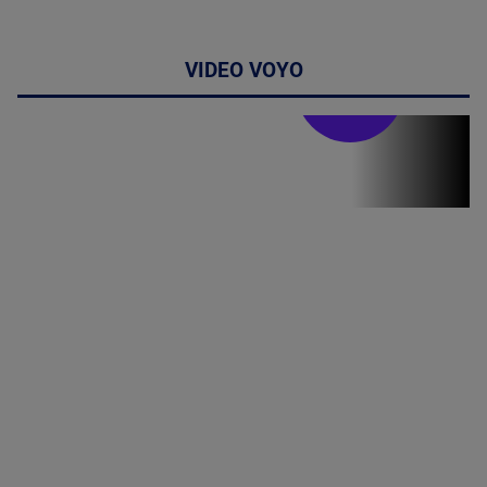
VIDEO VOYO
Stirile PRO TV
Stirile PRO
TV # 07.00 -
08 August
2026
MAI
MULTE