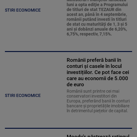
luni a opta ediţie a Programului
de titluri de stat TEZAUR din
STIRI ECONOMICE
acest an, până în 4 septembrie,
românii putând investi în titluri
de stat cu maturităţi de 1, 3 şi 5
ani şi dobânzi anuale de 6,20%,
6,75%, respectiv, 7,15%.
Românii preferă banii în
conturi și casele în locul
investițiilor. Ce pot face cei
care au economii de 5.000
de euro
Românii sunt printre cei mai
STIRI ECONOMICE
conservatori investitori din
Europa, preferând banii în conturi
bancare și proprietățile imobiliare
în detrimentul piețelor de capital.
Moody’s păstrează ratingul