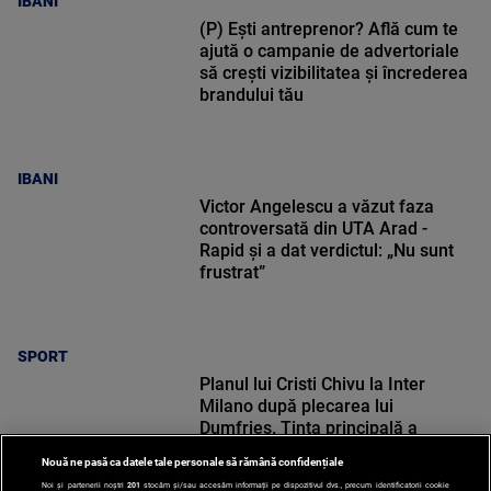
IBANI
(P) Ești antreprenor? Află cum te
ajută o campanie de advertoriale
să crești vizibilitatea și încrederea
brandului tău
IBANI
Victor Angelescu a văzut faza
controversată din UTA Arad -
Rapid și a dat verdictul: „Nu sunt
frustrat”
SPORT
Planul lui Cristi Chivu la Inter
Milano după plecarea lui
Dumfries. Ținta principală a
românului
Nouă ne pasă ca datele tale personale să rămână confidențiale
Noi și partenerii noștri
201
stocăm și/sau accesăm informații pe dispozitivul dvs., precum identificatorii cookie