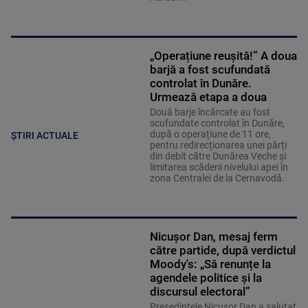
„Operațiune reușită!” A doua
barjă a fost scufundată
controlat în Dunăre.
Urmează etapa a doua
Două barje încărcate au fost
scufundate controlat în Dunăre,
după o operațiune de 11 ore,
ȘTIRI ACTUALE
pentru redirecționarea unei părți
din debit către Dunărea Veche și
limitarea scăderii nivelului apei în
zona Centralei de la Cernavodă.
Nicușor Dan, mesaj ferm
către partide, după verdictul
Moody's: „Să renunțe la
agendele politice şi la
discursul electoral”
Președintele Nicușor Dan a salutat