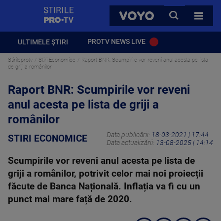
StirilePROTV
CAUTA
VOYO
TOATE 
PROTV NEWS LIVE
ULTIMELE ȘTIRI
Stirileprotv
Stiri Economice
Raport BNR: Scumpirile vor reveni anul acesta pe lista
de griji a românilor
Raport BNR: Scumpirile vor reveni
anul acesta pe lista de griji a
românilor
Data publicării:
18-03-2021 | 17:44
STIRI ECONOMICE
Data actualizării:
13-08-2025 | 14:14
Scumpirile vor reveni anul acesta pe lista de
griji a românilor, potrivit celor mai noi proiecții
făcute de Banca Națională. Inflația va fi cu un
punct mai mare față de 2020.