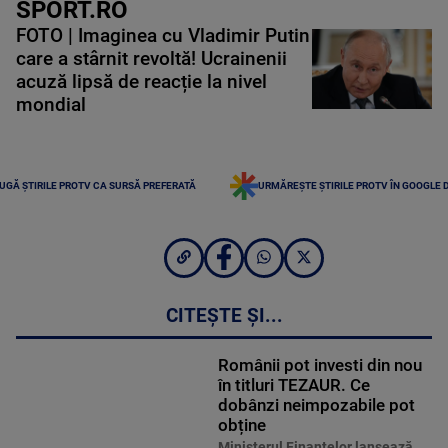
SPORT.RO
FOTO | Imaginea cu Vladimir Putin
care a stârnit revoltă! Ucrainenii
acuză lipsă de reacție la nivel
mondial
UGĂ ȘTIRILE PROTV CA SURSĂ PREFERATĂ
URMĂREȘTE ȘTIRILE PROTV ÎN GOOGLE 
CITEȘTE ȘI...
Românii pot investi din nou
în titluri TEZAUR. Ce
dobânzi neimpozabile pot
obține
Ministerul Finanţelor lansează