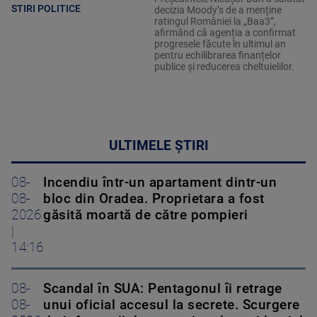
STIRI POLITICE
decizia Moody’s de a menține
ratingul României la „Baa3”,
afirmând că agenția a confirmat
progresele făcute în ultimul an
pentru echilibrarea finanțelor
publice și reducerea cheltuielilor.
ULTIMELE ȘTIRI
08-
Incendiu într-un apartament dintr-un
08-
bloc din Oradea. Proprietara a fost
2026
găsită moartă de către pompieri
|
14:16
08-
Scandal în SUA: Pentagonul îi retrage
08-
unui oficial accesul la secrete. Scurgere