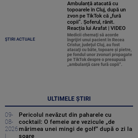
Ambulanță atacată cu
topoarele în Cluj, după un
zvon pe TikTok că „fură
copii”. Șoferul, rănit.
Reacția lui Arafat | VIDEO
Medicii chemaţi să acorde
ȘTIRI ACTUALE
îngrijiri unui pacient în Recea
Cristur, judeţul Cluj, au fost
atacaţi cu bâte, topoare şi pietre,
pe fondul unor zvonuri propagate
pe TikTok despre o presupusă
„ambulanţă care fură copii”.
ULTIMELE ȘTIRI
09-
Pericolul nevăzut din paharele cu
08-
cocktail: O femeie are vezicule „de
2026
mărimea unei mingi de golf” după o zi la
|
soare