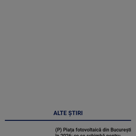
8 August
2026
MAI
MULTE
DETALII
30:33
ALTE ȘTIRI
(P) Piața fotovoltaică din București
în 2026: ce se schimbă pentru