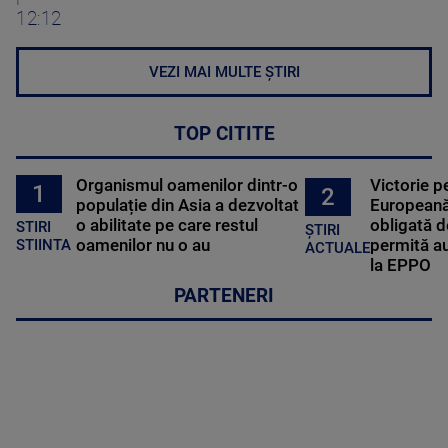
12:12
VEZI MAI MULTE ȘTIRI
TOP CITITE
Organismul oamenilor dintr-o
Victorie p
1
2
populație din Asia a dezvoltat
Europeană
o abilitate pe care restul
obligată d
STIRI
ȘTIRI
oamenilor nu o au
permită au
STIINTA
ACTUALE
la EPPO
PARTENERI