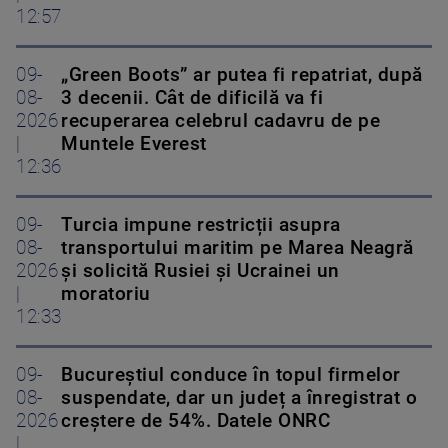
12:57
09-
„Green Boots” ar putea fi repatriat, după
08-
3 decenii. Cât de dificilă va fi
2026
recuperarea celebrul cadavru de pe
|
Muntele Everest
12:36
09-
Turcia impune restricții asupra
08-
transportului maritim pe Marea Neagră
2026
și solicită Rusiei și Ucrainei un
|
moratoriu
12:33
09-
Bucureștiul conduce în topul firmelor
08-
suspendate, dar un județ a înregistrat o
2026
creștere de 54%. Datele ONRC
|