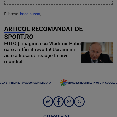
Etichete:
bacalaureat
,
ARTICOL RECOMANDAT DE
SPORT.RO
FOTO | Imaginea cu Vladimir Putin
care a stârnit revoltă! Ucrainenii
acuză lipsă de reacție la nivel
mondial
UGĂ ȘTIRILE PROTV CA SURSĂ PREFERATĂ
URMĂREȘTE ȘTIRILE PROTV ÎN GOOGLE 
CITEȘTE ȘI...