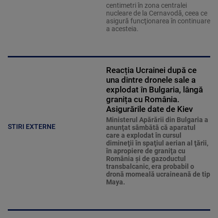
centimetri în zona centralei
nucleare de la Cernavodă, ceea ce
asigură funcţionarea în continuare
a acesteia.
Reacția Ucrainei după ce
una dintre dronele sale a
explodat în Bulgaria, lângă
granița cu România.
Asigurările date de Kiev
Ministerul Apărării din Bulgaria a
STIRI EXTERNE
anunţat sâmbătă că aparatul
care a explodat în cursul
dimineţii în spaţiul aerian al ţării,
în apropiere de graniţa cu
România şi de gazoductul
transbalcanic, era probabil o
dronă momeală ucraineană de tip
Maya.