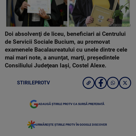
FACEBOOK.COM
Doi absolvenţi de liceu, beneficiari ai Centrului
de Servicii Sociale Bucium, au promovat
examenele Bacalaureatului cu unele dintre cele
mai mari note, a anunţat, marţi, preşedintele
Consiliului Judeţean Iaşi, Costel Alexe.
STIRILEPROTV
ADAUGĂ ȘTIRILE PROTV CA SURSĂ PREFERATĂ
URMĂREȘTE ȘTIRILE PROTV ÎN GOOGLE DISCOVER