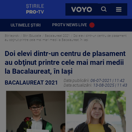
StirilePROTV
CAUTA
VOYO
TOATE 
PROTV NEWS LIVE
ULTIMELE ȘTIRI
Stirileprotv
Stiri Educatie
Bacalaureat 2021
Doi elevi dintr-un centru de plasament
au obţinut printre cele mai mari medii la Bacalaureat, în Iași
Doi elevi dintr-un centru de plasament
au obţinut printre cele mai mari medii
la Bacalaureat, în Iași
Data publicării:
06-07-2021 | 11:42
BACALAUREAT 2021
Data actualizării:
13-08-2025 | 11:43