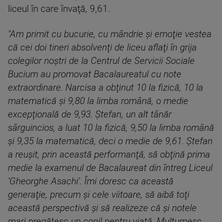
liceul în care învaţă, 9,61.
"Am primit cu bucurie, cu mândrie şi emoţie vestea
că cei doi tineri absolvenţi de liceu aflaţi în grija
colegilor noştri de la Centrul de Servicii Sociale
Bucium au promovat Bacalaureatul cu note
extraordinare. Narcisa a obţinut 10 la fizică, 10 la
matematică şi 9,80 la limba română, o medie
excepţională de 9,93. Ştefan, un alt tânăr
sârguincios, a luat 10 la fizică, 9,50 la limba română
şi 9,35 la matematică, deci o medie de 9,61. Ştefan
a reuşit, prin această performanţă, să obţină prima
medie la examenul de Bacalaureat din întreg Liceul
'Gheorghe Asachi'. Îmi doresc ca această
generaţie, precum şi cele viitoare, să aibă toţi
această perspectivă şi să realizeze că şi notele
mari pregătesc un copil pentru viaţă. Mulţumesc