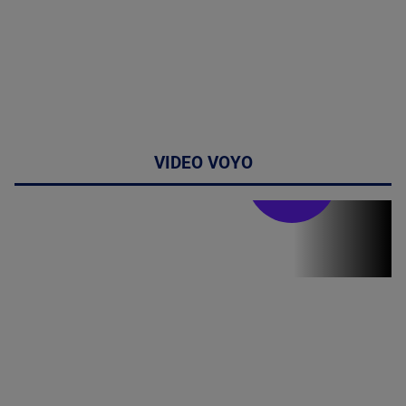
VIDEO VOYO
Stirile PRO TV
Stirile PRO
TV # 19.00 -