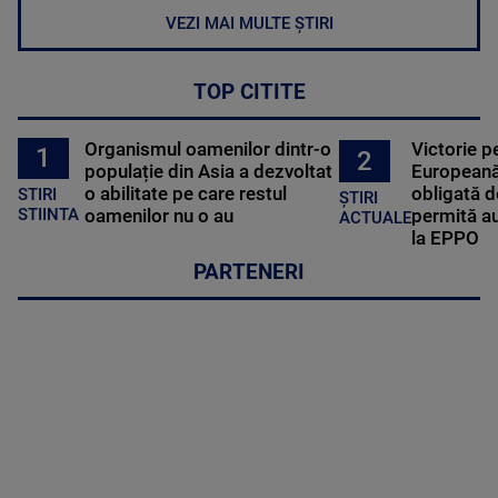
VEZI MAI MULTE ȘTIRI
TOP CITITE
Organismul oamenilor dintr-o
Victorie p
1
2
populație din Asia a dezvoltat
Europeană
o abilitate pe care restul
obligată d
STIRI
ȘTIRI
oamenilor nu o au
permită au
STIINTA
ACTUALE
la EPPO
PARTENERI