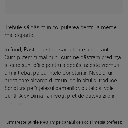
Trebuie să găsim în noi puterea pentru a merge
mai departe.
În fond, Paștele este o sărbătoare a speranței.
Cum putem fi mai buni, cum ne păstram credința
și care sunt căile pentru a depăși aceste vremuri l-
am întrebat pe părintele Constantin Necula, un
preot care aleargă dintr-un loc în altul și traduce
Scriptura pe înțelesul oamenilor, cu talc și voie
bună. Alex Dima l-a însoțit preț de câteva zile în
misiune.
Urmărește
Știrile PRO TV
pe canalul de social media preferat: