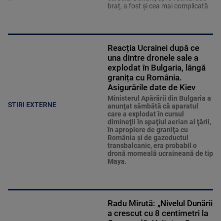
braț, a fost și cea mai complicată.
Reacția Ucrainei după ce
una dintre dronele sale a
explodat în Bulgaria, lângă
granița cu România.
Asigurările date de Kiev
Ministerul Apărării din Bulgaria a
STIRI EXTERNE
anunţat sâmbătă că aparatul
care a explodat în cursul
dimineţii în spaţiul aerian al ţării,
în apropiere de graniţa cu
România şi de gazoductul
transbalcanic, era probabil o
dronă momeală ucraineană de tip
Maya.
Radu Mirută: „Nivelul Dunării
a crescut cu 8 centimetri la