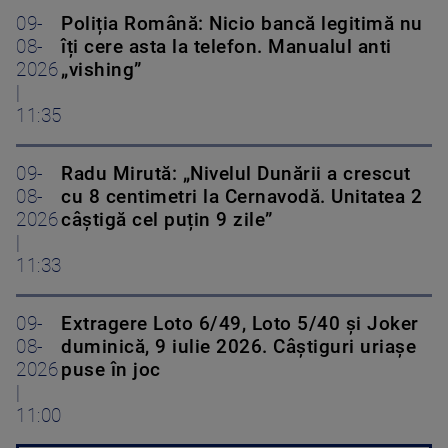
09-
Poliția Română: Nicio bancă legitimă nu
08-
îți cere asta la telefon. Manualul anti
2026
„vishing”
|
11:35
09-
Radu Mirută: „Nivelul Dunării a crescut
08-
cu 8 centimetri la Cernavodă. Unitatea 2
2026
câștigă cel puțin 9 zile”
|
11:33
09-
Extragere Loto 6/49, Loto 5/40 și Joker
08-
duminică, 9 iulie 2026. Câștiguri uriașe
2026
puse în joc
|
11:00