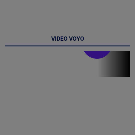
VIDEO VOYO
Stirile PRO TV
Stirile PRO
TV # 19.00 -
8 August
2026