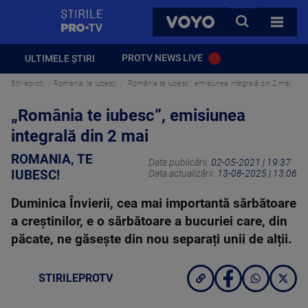
StirilePROTV
CAUTA
VOYO
TOATE 
PROTV NEWS LIVE
ULTIMELE ȘTIRI
Stirileprotv
Romania, te iubesc!
„România te iubesc”, emisiunea integrală din 2 mai
„România te iubesc”, emisiunea
integrală din 2 mai
ROMANIA, TE
Data publicării:
02-05-2021 | 19:37
IUBESC!
Data actualizării:
13-08-2025 | 13:06
Duminica Învierii, cea mai importantă sărbătoare
a creștinilor, e o sărbătoare a bucuriei care, din
păcate, ne găsește din nou separați unii de alții.
STIRILEPROTV