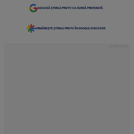
ADAUGĂ ȘTIRILE PROTV CA SURSĂ PREFERATĂ
URMĂREȘTE ȘTIRILE PROTV ÎN GOOGLE DISCOVER