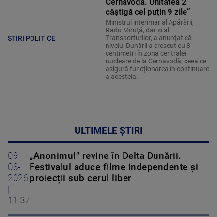
Cernavodă. Unitatea 2
câștigă cel puțin 9 zile”
Ministrul interimar al Apărării,
Radu Miruţă, dar şi al
Transporturilor, a anunţat că
STIRI POLITICE
nivelul Dunării a crescut cu 8
centimetri în zona centralei
nucleare de la Cernavodă, ceea ce
asigură funcţionarea în continuare
a acesteia.
ULTIMELE ȘTIRI
09-
„Anonimul” revine în Delta Dunării.
08-
Festivalul aduce filme independente și
2026
proiecții sub cerul liber
|
11:37