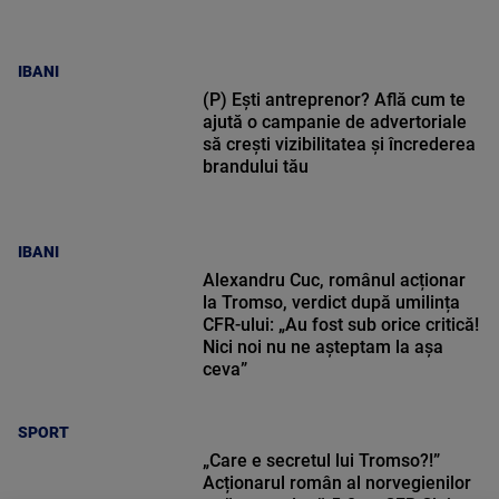
IBANI
(P) Ești antreprenor? Află cum te
ajută o campanie de advertoriale
să crești vizibilitatea și încrederea
brandului tău
IBANI
Alexandru Cuc, românul acționar
la Tromso, verdict după umilința
CFR-ului: „Au fost sub orice critică!
Nici noi nu ne așteptam la așa
ceva”
SPORT
„Care e secretul lui Tromso?!”
Acționarul român al norvegienilor