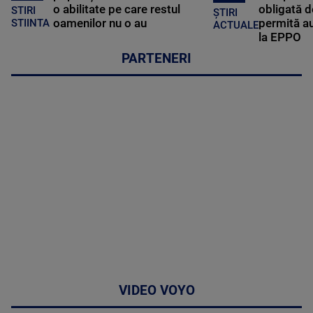
o abilitate pe care restul
obligată d
STIRI
ȘTIRI
oamenilor nu o au
permită au
STIINTA
ACTUALE
la EPPO
PARTENERI
VIDEO VOYO