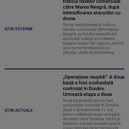
traficul navelor comerciale
către Marea Neagră, după
intensificarea atacurilor cu
drone
Turcia restricționează traficul
STIRI EXTERNE
navelor comerciale către Marea
Neagră, pe fondul intensificării
atacurilor rusești și ucrainene
asupra vaselor din regiune, potrivit
unor surse familiarizate cu
situația, citate de Bloomberg.
„Operațiune reușită!” A doua
barjă a fost scufundată
controlat în Dunăre.
Urmează etapa a doua
Două barje încărcate au fost
scufundate controlat în Dunăre,
după o operațiune de 11 ore,
ȘTIRI ACTUALE
pentru redirecționarea unei părți
din debit către Dunărea Veche și
limitarea scăderii nivelului apei în
zona Centralei de la Cernavodă.