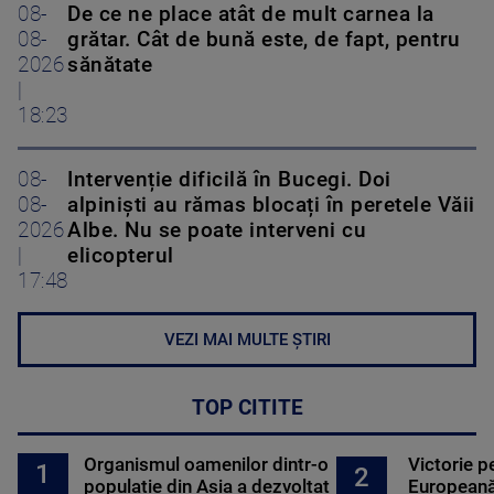
08-
De ce ne place atât de mult carnea la
08-
grătar. Cât de bună este, de fapt, pentru
2026
sănătate
|
18:23
08-
Intervenție dificilă în Bucegi. Doi
08-
alpiniști au rămas blocați în peretele Văii
2026
Albe. Nu se poate interveni cu
|
elicopterul
17:48
VEZI MAI MULTE ȘTIRI
TOP CITITE
Organismul oamenilor dintr-o
Victorie p
1
2
populație din Asia a dezvoltat
Europeană