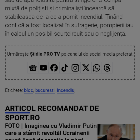
sau de apa folosită pentru stingere. O echipă
mixtă de polițiști și criminaliști încearcă să
stabilească de la ce a pornit incendiul. Ținând
cont că a fost localizat în sufragerie, pompierii iau
în calcul un posibil scurtcircuit sau o neglijență.
Urmărește
Știrile PRO TV
pe canalul de social media preferat:
Etichete:
bloc
,
bucuresti
,
incendiu
,
ARTICOL RECOMANDAT DE
SPORT.RO
FOTO | Imaginea cu Vladimir Putin
care a stârnit revoltă! Ucrainenii