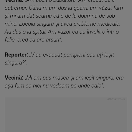
Vecină:
„Am auzit o bubuitură. Am crezut că e
cutremur. Când m-am dus la geam, am văzut fum
și mi-am dat seama că e de la doamna de sub
mine. Locuia singură și avea probleme medicale.
Au dus-o la spital. Am văzut că au învelit-o într-o
folie, cred că are arsuri”
.
Reporter:
„V-au evacuat pompierii sau ați ieșit
singură?”
.
Vecină:
„Mi-am pus masca și am ieșit singură, era
așa fum că nici nu vedeam pe unde calc”.