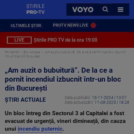
StirilePROTV
CAUTA
VOYO
TOATE 
PROTV NEWS LIVE
ULTIMELE ȘTIRI
LIVE
Știrile PRO TV de la ora 19:00
Stirileprotv
Știri Actuale
„Am auzit o bubuitură”. De la ce a pornit incendiul izbucnit
într-un bloc din București
„Am auzit o bubuitură”. De la ce a
pornit incendiul izbucnit într-un bloc
din București
Data publicării:
15-11-2024 | 13:07
ȘTIRI ACTUALE
Data actualizării:
11-08-2025 | 18:28
Un bloc întreg din Sectorul 3 al Capitalei a fost
evacuat de urgență, vineri dimineață, din cauza
unui
incendiu puternic
.