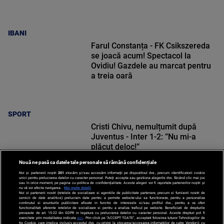
IBANI
Farul Constanța - FK Csikszereda
se joacă acum! Spectacol la
Ovidiu! Gazdele au marcat pentru
a treia oară
SPORT
Cristi Chivu, nemulțumit după
Juventus - Inter 1-2: ”Nu mi-a
plăcut deloc!”
Nouă ne pasă ca datele tale personale să rămână confidențiale
Noi și partenerii noștri
201
stocăm și/sau accesăm informații pe dispozitivul dvs., precum identificatorii cookie
unici pentru prelucrarea datelor cu caracter personal. Puteți accepta sau gestiona alegerile dvs. făcând clic mai jos
sau în orice moment, pe pagina cu politica de confidențialitate. Aceste alegeri vor fi raportate partenerilor noștri și
nu vă vor afecta navigarea.
Mai multe detalii
Noi si partenerii nostri (retelele de socializare si agentiile de publicitate partenere, precum si furnizorii nostri de
SPORT
servicii de date analitice) prelucram date pentru a permite website-ului sa functioneze, pentru a personaliza
continutul si anunturile publicitare afisate in functie de interesele si/sau profilul dvs., pentru a va oferi
functionalitati aferente retelelor de socializare si pentru a analiza traficul pe website. Beneficiati de drepturile
prevazute de art. 15-22 din GDPR in legatura cu prelucrarea datelor cu caracter personal. Aceste drepturi pot fi
exercitate prin modalitatea indicata
aici
. Prin click pe “ACCEPT TOATE”, acceptati folosirea tuturor Tehnologiilor de
tip Cookie, care implica inclusiv acceptul dvs. cu privire la stocarea/accesarea informatiilor de catre Vendor-ii cu