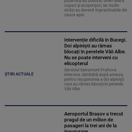
puternice au doborât vineri seară
copaci și acoperișuri, iar multe
străzi au devenit impracticabile din
cauza apei.
Intervenție dificilă în Bucegi.
Doi alpiniști au rămas
blocați în peretele Văii Albe.
Nu se poate interveni cu
elicopterul
Serviciul Salvamont Prahova
ȘTIRI ACTUALE
intervine, sâmbătă după amiaza,
pentru recuperarea a doi alpinişti
care au rămas blocaţi în peretele
Văii Albe.
Aeroportul Brașov a trecut
pragul de un milion de
pasageri la trei ani de la
inaugurare