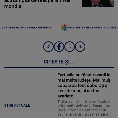
acuză lipsă de reacție la nivel
mondial
UGĂ ȘTIRILE PROTV CA SURSĂ PREFERATĂ
URMĂREȘTE ȘTIRILE PROTV ÎN GOOGLE 
CITEȘTE ȘI...
Furtunile au făcut ravagii în
mai multe județe. Mai mulți
copaci au fost doborâți și
zeci de mașini au fost
avariate
Trăim o vară la extreme. Canicula
ȘTIRI ACTUALE
și furtunile violente își împart țara.
Dacă în zona de sud este ca în
saună, în centru și vest, rafalele