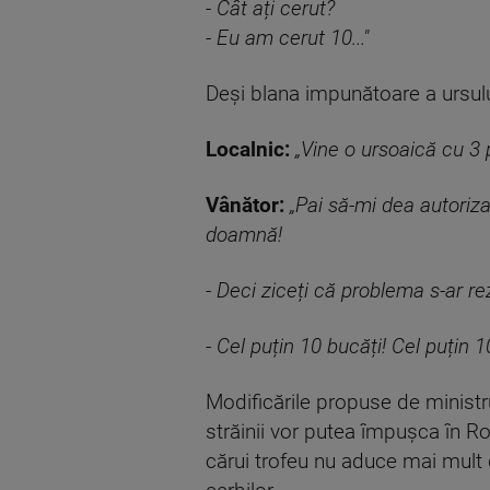
- Cât ați cerut?
- Eu am cerut 10..."
Deși blana impunătoare a ursului
Localnic:
„Vine o ursoaică cu 3 p
Vânător:
„Pai să-mi dea autoriz
doamnă!
- Deci ziceți că problema s-ar re
- Cel puțin 10 bucăți! Cel puțin 1
Modificările propuse de ministr
străinii vor putea împușca în R
cărui trofeu nu aduce mai mult d