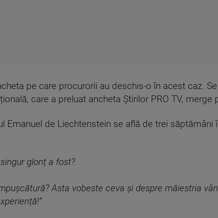
ncheta pe care procurorii au deschis-o în acest caz. Se
țională, care a preluat ancheta Știrilor PRO TV, merge 
ul Emanuel de Liechtenstein se află de trei săptămâni î
 singur glonț a fost?
ră împușcătură? Asta vobeste ceva și despre măiestria vâ
xperiență!”