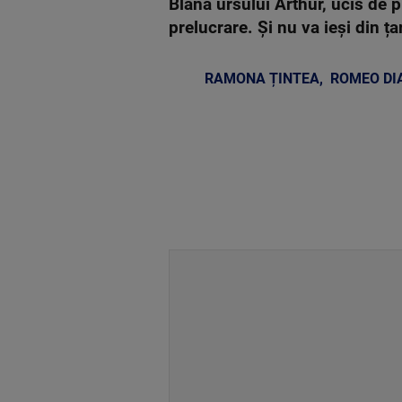
Blana ursului Arthur, ucis de p
prelucrare. Și nu va ieși din ț
RAMONA ȚINTEA
,
ROMEO DI