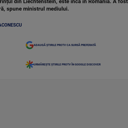
rințul din Liechtenstein, este încă în România. A fost
ară, spune ministrul mediului.
ACONESCU
ADAUGĂ ȘTIRILE PROTV CA SURSĂ PREFERATĂ
URMĂREȘTE ȘTIRILE PROTV ÎN GOOGLE DISCOVER