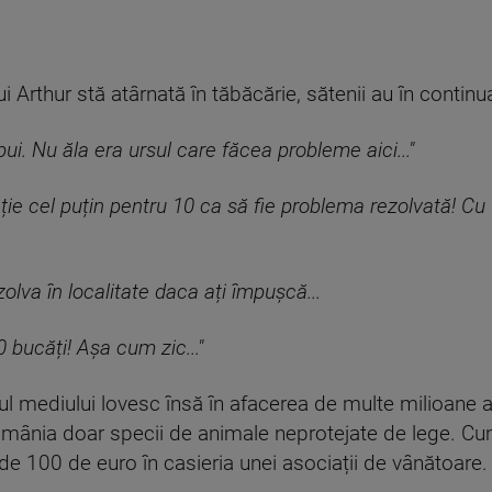
 Arthur stă atârnată în tăbăcărie, sătenii au în contin
ui. Nu ăla era ursul care făcea probleme aici..."
ație cel puțin pentru 10 ca să fie problema rezolvată! C
zolva în localitate daca ați împușcă...
0 bucăți! Așa cum zic..."
ul mediului lovesc însă în afacerea de multe milioane a
omânia doar specii de animale neprotejate de lege. Cum
e 100 de euro în casieria unei asociații de vânătoare. S