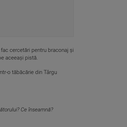
 fac cercetări pentru braconaj și
pe aceeași pistă.
ntr-o tăbăcărie din Târgu
nătorului? Ce înseamnă?