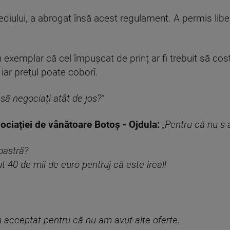
diului, a abrogat însă acest regulament. A permis libera
n exemplar că cel împușcat de prinț ar fi trebuit să co
iar prețul poate coborî.
 să negociați atât de jos?”
ciației de vânătoare Botoș - Ojdula:
„Pentru că nu s-
oastră?
t 40 de mii de euro pentruj că este ireal!
 am acceptat pentru că nu am avut alte oferte.