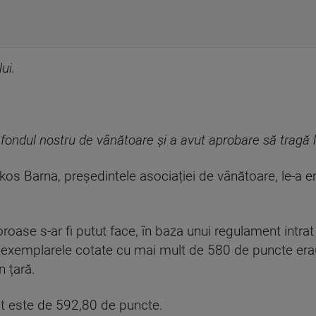
ui.
 fondul nostru de vânătoare și a avut aprobare să tragă l
 Barna, președintele asociației de vânătoare, le-a emis
loroase s-ar fi putut face, în baza unui regulament intra
te exemplarele cotate cu mai mult de 580 de puncte er
n țară.
nt este de 592,80 de puncte.