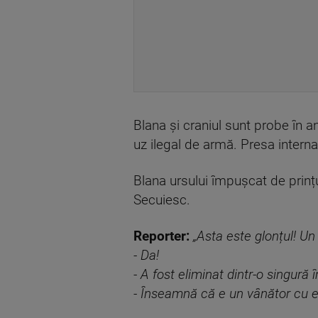
Blana și craniul sunt probe în a
uz ilegal de armă. Presa interna
Blana ursului împușcat de prinț
Secuiesc.
Reporter:
„Asta este glonțul! Un
- Da!
- A fost eliminat dintr-o singu
- Înseamnă că e un vânător cu e