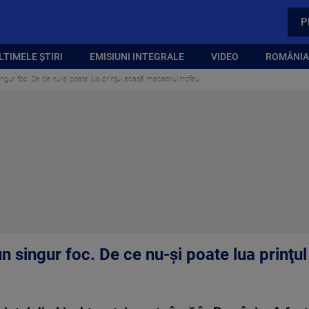
P
LTIMELE ȘTIRI
EMISIUNI INTEGRALE
VIDEO
ROMÂNIA,
singur foc. De ce nu-şi poate lua prinţul acasă macabrul trofeu
-un singur foc. De ce nu-şi poate lua prinţ