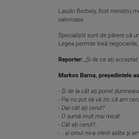
Laszlo Borbely, fost ministru me
valoroase.
Specialiștii sunt de părere că u
Legea permite însă negocierile, 
Reporter:
„Și de ce ați acceptat
Markos Barna, președintele aso
- Și de la cât ați pornit dumneav
- Pai nu pot să vă zic că am ceru
- Dar cât ați cerut?
- O sumă mult mai mică!
- Cât ați cerut?...
- ...și omul mi-a oferit atâta și