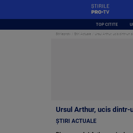
StirilePROTV
TOP CITITE
U
Stirileprotv
Știri Actuale
Ursul Arthur, ucis dintr-un 
Ursul Arthur, ucis dintr
ȘTIRI ACTUALE