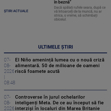
în beznă”
Dacă spălați rufele seara, după ce
ȘTIRI ACTUALE
vă întoarceți de la muncă, nu ar
strica, o vreme, să schimbați
obiceiul.
ULTIMELE ȘTIRI
07-
El Niño amenință lumea cu o nouă criză
08-
alimentară. 50 de milioane de oameni
2026
riscă foamete acută
|
08:48
07-
Controverse în jurul ochelarilor
08-
inteligenți Meta. De ce au început să fie
2026
interziși în localuri din Marea Britanie