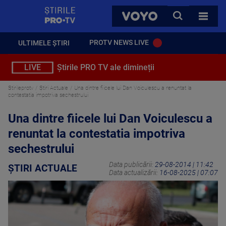
StirilePROTV
CAUTA
VOYO
TOATE 
PROTV NEWS LIVE
ULTIMELE ȘTIRI
LIVE
Știrile PRO TV ale dimineții
Stirileprotv
Știri Actuale
Una dintre fiicele lui Dan Voiculescu a renuntat la
contestatia impotriva sechestrului
Una dintre fiicele lui Dan Voiculescu a
renuntat la contestatia impotriva
sechestrului
Data publicării:
29-08-2014 | 11:42
ȘTIRI ACTUALE
Data actualizării:
16-08-2025 | 07:07