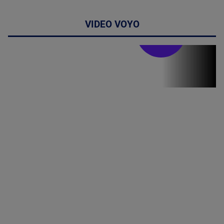
VIDEO VOYO
Stirile PRO TV
Stirile PRO
TV # 19.00 -
06 August
2026
MAI
MULTE