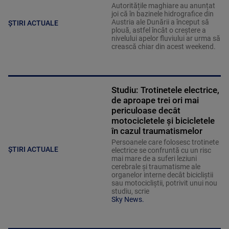
Autoritățile maghiare au anunțat
joi că în bazinele hidrografice din
Austria ale Dunării a început să
ȘTIRI ACTUALE
plouă, astfel încât o creștere a
nivelului apelor fluviului ar urma să
crească chiar din acest weekend.
Studiu: Trotinetele electrice,
de aproape trei ori mai
periculoase decât
motocicletele și bicicletele
în cazul traumatismelor
Persoanele care folosesc trotinete
ȘTIRI ACTUALE
electrice se confruntă cu un risc
mai mare de a suferi leziuni
cerebrale și traumatisme ale
organelor interne decât bicicliștii
sau motocicliștii, potrivit unui nou
studiu, scrie
Sky News.