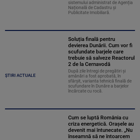
sistemului administrat de Agenția
Națională de Cadastru și
Publicitate Imobiliară.
Soluția finală pentru
devierea Dunării. Cum vor fi
scufundate barjele care
trebuie să salveze Reactorul
2 de la Cernavodă
După zile întregi de pregătiri și
ȘTIRI ACTUALE
amânări a fost aprobată, în
sfârșit, varianta tehnică finală de
scufundare în Dunăre a barjelor
încărcate cu rocă.
Cum se luptă România cu
criza energetică. Orașele au
devenit mai întunecate. „Nu
înseamnă să ne întoarcem