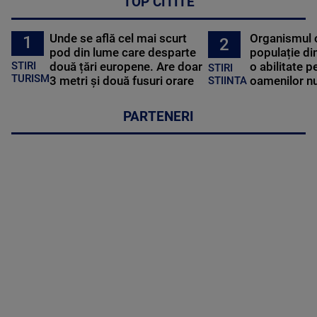
TOP CITITE
Unde se află cel mai scurt
Organismul 
1
2
pod din lume care desparte
populație di
STIRI
două țări europene. Are doar
o abilitate p
STIRI
TURISM
3 metri și două fusuri orare
oamenilor nu
STIINTA
PARTENERI