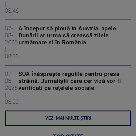
|
08:46
07-
A început să plouă în Austria, apele
08-
Dunării ar urma să crească zilele
2026
următoare și în România
|
08:31
07-
SUA înăsprește regulile pentru presa
08-
străină. Jurnaliștii care cer viză vor fi
2026
verificați pe rețelele sociale
|
08:29
VEZI MAI MULTE ȘTIRI