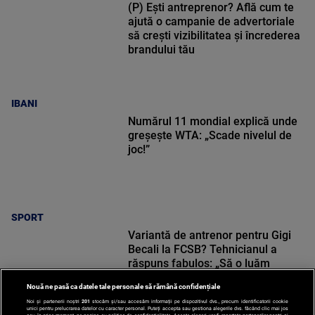
(P) Ești antreprenor? Află cum te
ajută o campanie de advertoriale
să crești vizibilitatea și încrederea
brandului tău
IBANI
Numărul 11 mondial explică unde
greșește WTA: „Scade nivelul de
joc!”
SPORT
Variantă de antrenor pentru Gigi
Becali la FCSB? Tehnicianul a
răspuns fabulos: „Să o luăm
sincer!”
Nouă ne pasă ca datele tale personale să rămână confidențiale
Noi și partenerii noștri
201
stocăm și/sau accesăm informații pe dispozitivul dvs., precum identificatorii cookie
unici pentru prelucrarea datelor cu caracter personal. Puteți accepta sau gestiona alegerile dvs. făcând clic mai jos