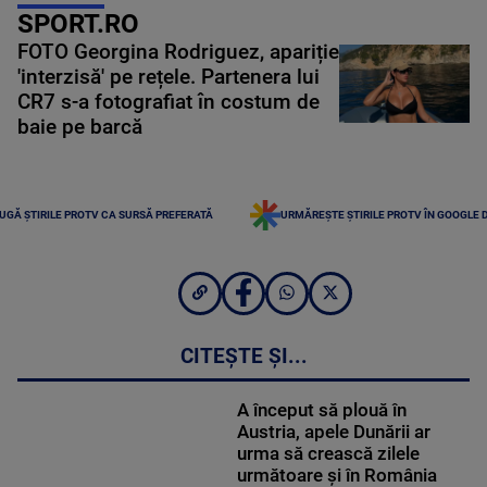
SPORT.RO
FOTO Georgina Rodriguez, apariție
'interzisă' pe rețele. Partenera lui
CR7 s-a fotografiat în costum de
baie pe barcă
UGĂ ȘTIRILE PROTV CA SURSĂ PREFERATĂ
URMĂREȘTE ȘTIRILE PROTV ÎN GOOGLE 
CITEȘTE ȘI...
A început să plouă în
Austria, apele Dunării ar
urma să crească zilele
următoare și în România