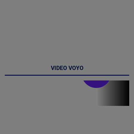
VIDEO VOYO
Stirile PRO TV
Stirile PRO