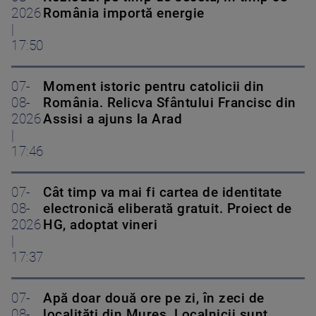
2026
România importă energie
|
17:50
07-
Moment istoric pentru catolicii din
08-
România. Relicva Sfântului Francisc din
2026
Assisi a ajuns la Arad
|
17:46
07-
Cât timp va mai fi cartea de identitate
08-
electronică eliberată gratuit. Proiect de
2026
HG, adoptat vineri
|
17:37
07-
Apă doar două ore pe zi, în zeci de
08-
localități din Mureș. Localnicii sunt