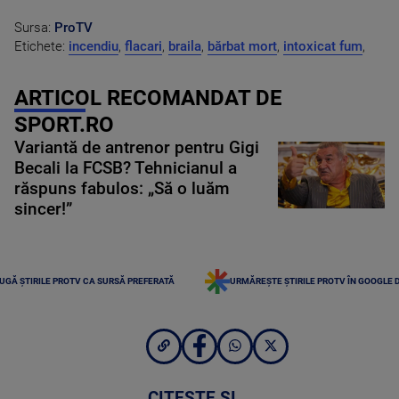
Sursa:
ProTV
Etichete:
incendiu
,
flacari
,
braila
,
bărbat mort
,
intoxicat fum
,
ARTICOL RECOMANDAT DE
SPORT.RO
Variantă de antrenor pentru Gigi
Becali la FCSB? Tehnicianul a
răspuns fabulos: „Să o luăm
sincer!”
UGĂ ȘTIRILE PROTV CA SURSĂ PREFERATĂ
URMĂREȘTE ȘTIRILE PROTV ÎN GOOGLE 
CITEȘTE ȘI...