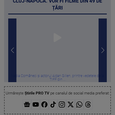
CLUJ-NAPOCA. VOR FI FILME DIN 49 DE
ȚĂRI
Nadia Comăneci și actorul Aidan Gillen, printre vedetele de la
Apă d
TIFF din ...
Urmărește
Știrile PRO TV
pe canalul de social media preferat: