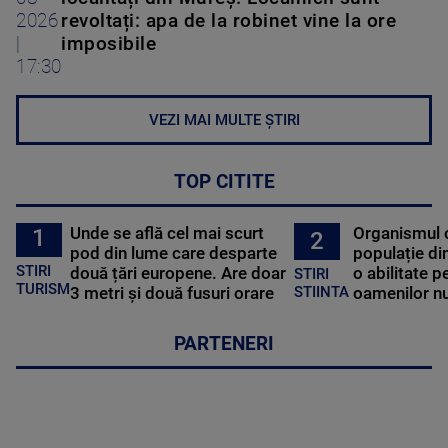
2026
revoltați: apa de la robinet vine la ore
|
imposibile
17:30
VEZI MAI MULTE ȘTIRI
TOP CITITE
Unde se află cel mai scurt
Organismul 
1
2
pod din lume care desparte
populație di
STIRI
două țări europene. Are doar
o abilitate p
STIRI
TURISM
3 metri și două fusuri orare
oamenilor nu
STIINTA
PARTENERI