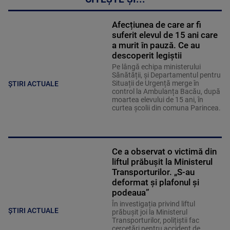
Afecțiunea de care ar fi
suferit elevul de 15 ani care
a murit în pauză. Ce au
descoperit legiștii
Pe lângă echipa ministerului
Sănătății, și Departamentul pentru
Situații de Urgență merge în
ȘTIRI ACTUALE
control la Ambulanța Bacău, după
moartea elevului de 15 ani, în
curtea școlii din comuna Parincea.
Ce a observat o victimă din
liftul prăbușit la Ministerul
Transporturilor. „S-au
deformat și plafonul și
podeaua”
În investigația privind liftul
ȘTIRI ACTUALE
prăbușit joi la Ministerul
Transporturilor, polițiștii fac
cercetări pentru accident de