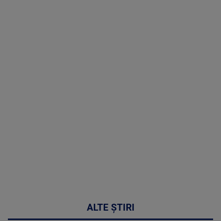
TV # 13.00 -
07 August
2026
MAI
MULTE
DETALII
50:53
ALTE ȘTIRI