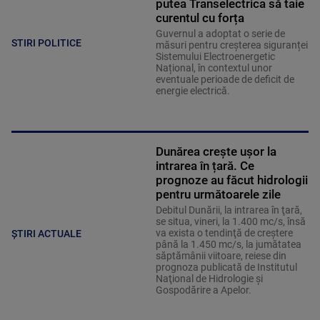
putea Transelectrica să taie
curentul cu forța
Guvernul a adoptat o serie de
STIRI POLITICE
măsuri pentru creșterea siguranței
Sistemului Electroenergetic
Național, în contextul unor
eventuale perioade de deficit de
energie electrică.
Dunărea crește ușor la
intrarea în țară. Ce
prognoze au făcut hidrologii
pentru următoarele zile
Debitul Dunării, la intrarea în ţară,
se situa, vineri, la 1.400 mc/s, însă
va exista o tendinţă de creştere
ȘTIRI ACTUALE
până la 1.450 mc/s, la jumătatea
săptămânii viitoare, reiese din
prognoza publicată de Institutul
Naţional de Hidrologie şi
Gospodărire a Apelor.