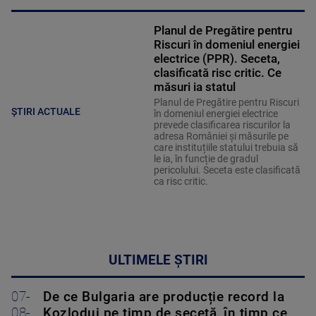
Planul de Pregătire pentru
Riscuri în domeniul energiei
electrice (PPR). Seceta,
clasificată risc critic. Ce
măsuri ia statul
Planul de Pregătire pentru Riscuri
ȘTIRI ACTUALE
în domeniul energiei electrice
prevede clasificarea riscurilor la
adresa României și măsurile pe
care instituțiile statului trebuia să
le ia, în funcție de gradul
pericolului. Seceta este clasificată
ca risc critic.
ULTIMELE ȘTIRI
07-
De ce Bulgaria are producție record la
08-
Kozlodui pe timp de secetă, în timp ce