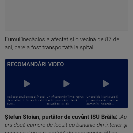
Fumul înecăcios a afectat și o vecină de 87 de
ani, care a fost transportată la spital.
RECOMANDĂRI VIDEO
Apă doar două ore pe zi, în zeci
Un influencer din Timiș, reținut
Un copil de 14 ani a ucis 5
de localități din Mureș. Localnicii
pentru provocări cu tentă
profesori și a rănit zeci de
sunt ...
sexuală pe TikTok
oameni în Thailanda, ...
Ștefan Stoian, purtător de cuvânt ISU Brăila:
„Au
ars două camere de locuit cu bunurile din interior și