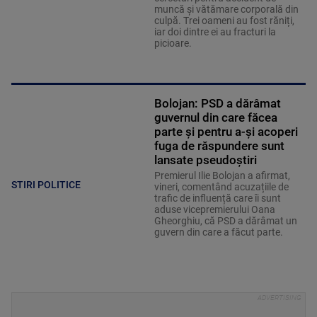
muncă și vătămare corporală din
culpă. Trei oameni au fost răniți,
iar doi dintre ei au fracturi la
picioare.
Bolojan: PSD a dărâmat
guvernul din care făcea
parte și pentru a-şi acoperi
fuga de răspundere sunt
lansate pseudoştiri
Premierul Ilie Bolojan a afirmat,
STIRI POLITICE
vineri, comentând acuzațiile de
trafic de influență care îi sunt
aduse vicepremierului Oana
Gheorghiu, că PSD a dărâmat un
guvern din care a făcut parte.