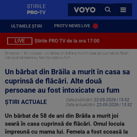
StirilePROTV
CAUTA
VOYO
TOATE 
PROTV NEWS LIVE
ULTIMELE ȘTIRI
LIVE
Știrile PRO TV de la ora 17:00
Stirileprotv
Știri Actuale
Un bărbat din Brăila a murit în casa sa cuprinsă de flăcări.
Alte două persoane au fost intoxicate cu fum
Un bărbat din Brăila a murit în casa sa
cuprinsă de flăcări. Alte două
persoane au fost intoxicate cu fum
Data publicării:
22-05-2026 | 13:32
ȘTIRI ACTUALE
Data actualizării:
22-05-2026 | 13:32
Un bărbat de 58 de ani din Brăila a murit joi
seară în casa cuprinsă de flăcări. Omul locuia
împreună cu mama lui. Femeia a fost scoasă la