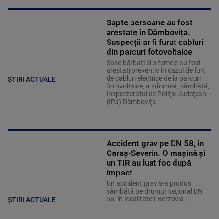
Șapte persoane au fost
arestate în Dâmbovița.
Suspecții ar fi furat cabluri
din parcuri fotovoltaice
Şase bărbaţi şi o femeie au fost
arestaţi preventiv în cazul de furt
de cabluri electrice de la parcuri
ȘTIRI ACTUALE
fotovoltaice, a informat, sâmbătă,
Inspectoratul de Poliţie Judeţean
(IPJ) Dâmboviţa.
Accident grav pe DN 58, în
Caraș-Severin. O mașină și
un TIR au luat foc după
impact
Un accident grav s-a produs
sâmbătă pe drumul naţional DN
58, în localitatea Berzovia.
ȘTIRI ACTUALE