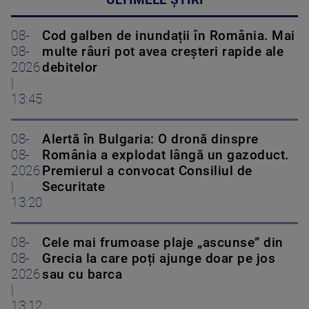
ULTIMELE ȘTIRI
08-
Cod galben de inundații în România. Mai
08-
multe râuri pot avea creșteri rapide ale
2026
debitelor
|
13:45
08-
Alertă în Bulgaria: O dronă dinspre
08-
România a explodat lângă un gazoduct.
2026
Premierul a convocat Consiliul de
|
Securitate
13:20
08-
Cele mai frumoase plaje „ascunse” din
08-
Grecia la care poți ajunge doar pe jos
2026
sau cu barca
|
13:12