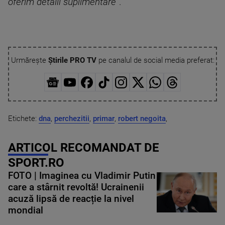
oferim detalii suplimentare
”.
Urmărește
Știrile PRO TV
pe canalul de social media preferat:
Etichete:
dna
,
perchezitii
,
primar
,
robert negoita
,
ARTICOL RECOMANDAT DE
SPORT.RO
FOTO | Imaginea cu Vladimir Putin
care a stârnit revoltă! Ucrainenii
acuză lipsă de reacție la nivel
mondial