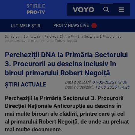
StirilePROTV
CAUTA
VOYO
TOATE 
PROTV NEWS LIVE
ULTIMELE ȘTIRI
Stirileprotv
Știri Actuale
Percheziții DNA la Primăria Sectorului 3. Procurorii au
descins inclusiv în biroul primarului Robert Negoiță
Percheziții DNA la Primăria Sectorului
3. Procurorii au descins inclusiv în
biroul primarului Robert Negoiță
Data publicării:
01-02-2023 | 12:39
ȘTIRI ACTUALE
Data actualizării:
12-08-2025 | 14:26
Percheziții la Primăria Sectorului 3. Procurorii
Direcției Naționale Anticorupție au descins în
mai multe birouri ale clădirii, printre care și cel
al primarului Robert Negoiţă, de unde au preluat
mai multe documente.