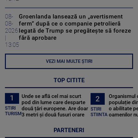
08-
Groenlanda lansează un „avertisment
08-
ferm” după ce o companie petrolieră
2026
legată de Trump se pregătește să foreze
|
fără aprobare
13:05
VEZI MAI MULTE ȘTIRI
TOP CITITE
Unde se află cel mai scurt
Organismul 
1
2
pod din lume care desparte
populație di
STIRI
două țări europene. Are doar
o abilitate p
STIRI
TURISM
3 metri și două fusuri orare
oamenilor nu
STIINTA
PARTENERI