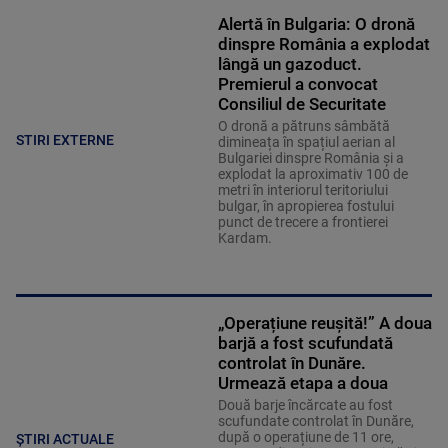
Alertă în Bulgaria: O dronă
dinspre România a explodat
lângă un gazoduct.
Premierul a convocat
Consiliul de Securitate
O dronă a pătruns sâmbătă
STIRI EXTERNE
dimineața în spațiul aerian al
Bulgariei dinspre România și a
explodat la aproximativ 100 de
metri în interiorul teritoriului
bulgar, în apropierea fostului
punct de trecere a frontierei
Kardam.
„Operațiune reușită!” A doua
barjă a fost scufundată
controlat în Dunăre.
Urmează etapa a doua
Două barje încărcate au fost
scufundate controlat în Dunăre,
după o operațiune de 11 ore,
ȘTIRI ACTUALE