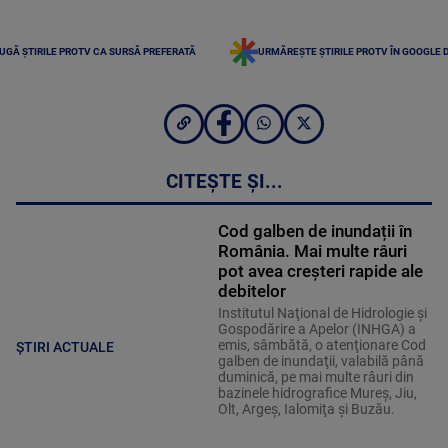
UGĂ ȘTIRILE PROTV CA SURSĂ PREFERATĂ
URMĂREȘTE ȘTIRILE PROTV ÎN GOOGLE 
CITEȘTE ȘI...
Cod galben de inundații în
România. Mai multe râuri
pot avea creșteri rapide ale
debitelor
Institutul Naţional de Hidrologie şi
Gospodărire a Apelor (INHGA) a
emis, sâmbătă, o atenţionare Cod
ȘTIRI ACTUALE
galben de inundaţii, valabilă până
duminică, pe mai multe râuri din
bazinele hidrografice Mureş, Jiu,
Olt, Argeş, Ialomiţa şi Buzău.