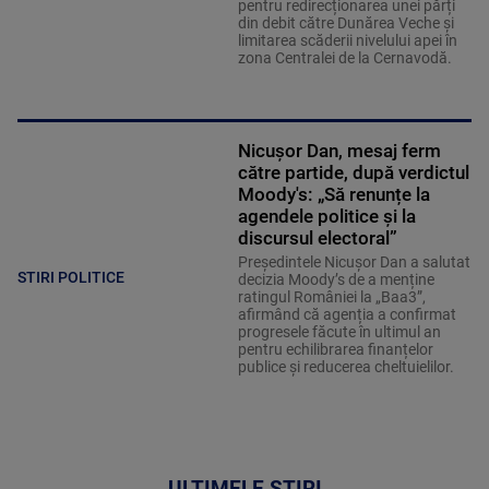
pentru redirecționarea unei părți
din debit către Dunărea Veche și
limitarea scăderii nivelului apei în
zona Centralei de la Cernavodă.
Nicușor Dan, mesaj ferm
către partide, după verdictul
Moody's: „Să renunțe la
agendele politice şi la
discursul electoral”
Președintele Nicușor Dan a salutat
STIRI POLITICE
decizia Moody’s de a menține
ratingul României la „Baa3”,
afirmând că agenția a confirmat
progresele făcute în ultimul an
pentru echilibrarea finanțelor
publice și reducerea cheltuielilor.