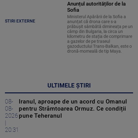
Anunțul autorităților de la
Sofia
Ministerul Apărării de la Sofia a
STIRI EXTERNE
anunțat că drona care s-a
prăbușit sâmbătă dimineața pe un
câmp din Bulgaria, la circa un
kilometru de stația de comprimare
a gazelor de pe traseul
gazoductului Trans-Balkan, este o
dronă-momeală de tip Maya.
ULTIMELE ȘTIRI
08-
Iranul, aproape de un acord cu Omanul
08-
pentru Strâmtoarea Ormuz. Ce condiții
2026
pune Teheranul
|
20:31