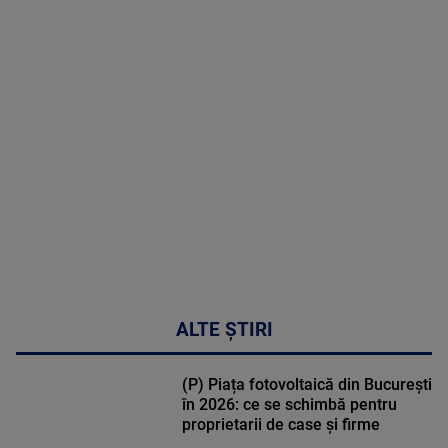
MAI
MULTE
DETALII
30:33
ALTE ȘTIRI
(P) Piața fotovoltaică din București
în 2026: ce se schimbă pentru
proprietarii de case și firme