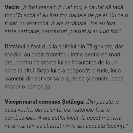
Vecin
:
„A fost prăpăd. A luat foc, a căutat să facă
focul în sobă și au luat foc hainele de pe el. Cu ce o
fi dat, cu motorină. A ars și dânsul. Jos au fost
niște cartoane, cauciucuri, preșuri și au luat foc.”
Bătrânul a fost dus la spitalul din Târgoviște, dar
medicii au decis transferul într-o secție de mari
arși, pentru că starea lui se înrăutățea de la un
ceas la altul. Soția lui s-a adăpostit la rude, însă
oamenii din sat vor să o ajute să-și construiască
măcar o cămăruță.
Viceprimarul comunei Șotânga
:
„Din păcate, o
casă veche, din paiantă, cu materiale foarte
combustibile. A ars astfel încât, la acest moment
nu a mai rămas absolut nimic din această locuință.”