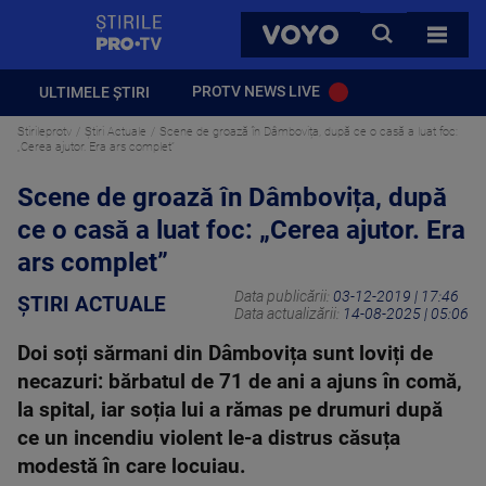
StirilePROTV
CAUTA
VOYO
TOATE 
PROTV NEWS LIVE
ULTIMELE ȘTIRI
Stirileprotv
Știri Actuale
Scene de groază în Dâmbovița, după ce o casă a luat foc:
„Cerea ajutor. Era ars complet”
Scene de groază în Dâmbovița, după
ce o casă a luat foc: „Cerea ajutor. Era
ars complet”
Data publicării:
03-12-2019 | 17:46
ȘTIRI ACTUALE
Data actualizării:
14-08-2025 | 05:06
Doi soți sărmani din Dâmbovița sunt loviți de
necazuri: bărbatul de 71 de ani a ajuns în comă,
la spital, iar soția lui a rămas pe drumuri după
ce un incendiu violent le-a distrus căsuța
modestă în care locuiau.