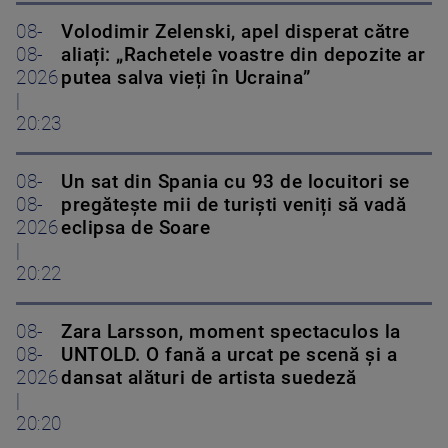
08-
Volodimir Zelenski, apel disperat către
08-
aliați: „Rachetele voastre din depozite ar
2026
putea salva vieți în Ucraina”
|
20:23
08-
Un sat din Spania cu 93 de locuitori se
08-
pregătește mii de turiști veniți să vadă
2026
eclipsa de Soare
|
20:22
08-
Zara Larsson, moment spectaculos la
08-
UNTOLD. O fană a urcat pe scenă și a
2026
dansat alături de artista suedeză
|
20:20