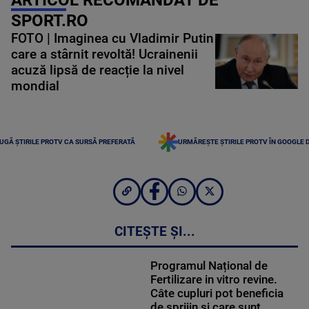
SPORT.RO
FOTO | Imaginea cu Vladimir Putin
care a stârnit revoltă! Ucrainenii
acuză lipsă de reacție la nivel
mondial
UGĂ ȘTIRILE PROTV CA SURSĂ PREFERATĂ
URMĂREȘTE ȘTIRILE PROTV ÎN GOOGLE 
CITEȘTE ȘI...
Programul Național de
Fertilizare in vitro revine.
Câte cupluri pot beneficia
de sprijin și care sunt