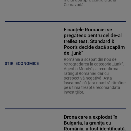
multă apă spre centrala de la
Cernavodă.
Finanțele României se
pregătesc pentru cel de-al
treilea test. Standard &
Poor’s decide dacă scapăm
de „junk”
România a scapat din nou de
STIRI ECONOMICE
retrogradarea la categoria „junk”.
Agenția Moody's, a reconfirmat
ratingul României, dar cu
perspectivă negativă. Asta
înseamnă că țara noastră rămâne
pe ultima treaptă recomandată
investițiilor.
Drona care a explodat în
Bulgaria, la granița cu
România, a fost identificată.