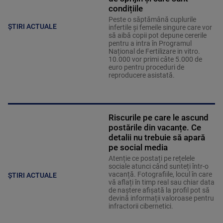
condițiile
Peste o săptămână cuplurile
ȘTIRI ACTUALE
infertile și femeile singure care vor
să aibă copii pot depune cererile
pentru a intra în Programul
Național de Fertilizare in vitro.
10.000 vor primi câte 5.000 de
euro pentru proceduri de
reproducere asistată.
Riscurile pe care le ascund
postările din vacanțe. Ce
detalii nu trebuie să apară
pe social media
Atenție ce postați pe rețelele
sociale atunci când sunteți într-o
vacanță. Fotografiile, locul în care
ȘTIRI ACTUALE
vă aflați în timp real sau chiar data
de naștere afișată la profil pot să
devină informații valoroase pentru
infractorii cibernetici.