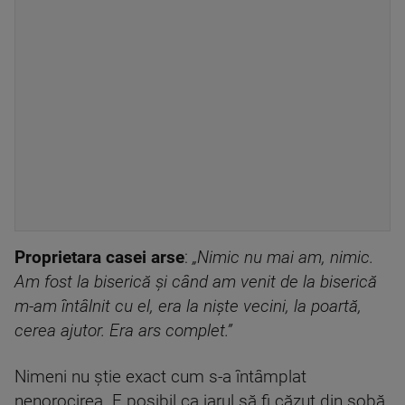
Proprietara casei arse
:
„Nimic nu mai am, nimic.
Am fost la biserică și când am venit de la biserică
m-am întâlnit cu el, era la niște vecini, la poartă,
cerea ajutor. Era ars complet.”
Nimeni nu știe exact cum s-a întâmplat
nenorocirea. E posibil ca jarul să fi căzut din sobă,