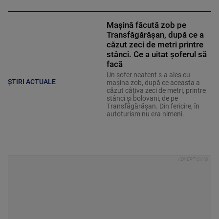
Mașină făcută zob pe
Transfăgărășan, după ce a
căzut zeci de metri printre
stânci. Ce a uitat șoferul să
facă
Un șofer neatent s-a ales cu
ȘTIRI ACTUALE
mașina zob, după ce aceasta a
căzut câțiva zeci de metri, printre
stânci și bolovani, de pe
Transfăgărășan. Din fericire, în
autoturism nu era nimeni.