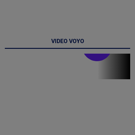
VIDEO VOYO
Stirile PRO TV
Stirile PRO
TV # 19.00 -
8 August
2026