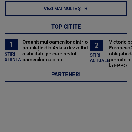
VEZI MAI MULTE ȘTIRI
TOP CITITE
Organismul oamenilor dintr-o
Victorie p
1
2
populație din Asia a dezvoltat
Europeană
o abilitate pe care restul
obligată d
STIRI
ȘTIRI
oamenilor nu o au
permită au
STIINTA
ACTUALE
la EPPO
PARTENERI