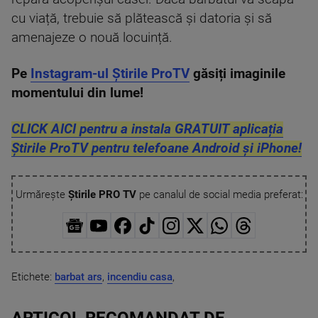
cu viață, trebuie să plătească și datoria și să
amenajeze o nouă locuință.
Pe
Instagram-ul Știrile ProTV
găsiți imaginile
momentului din lume!
CLICK AICI pentru a instala GRATUIT aplicația
Știrile ProTV pentru telefoane Android și iPhone!
Urmărește
Știrile PRO TV
pe canalul de social media preferat:
Etichete:
barbat ars
,
incendiu casa
,
ARTICOL RECOMANDAT DE