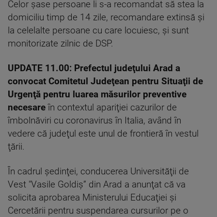
Celor şase persoane li s-a recomandat să stea la
domiciliu timp de 14 zile, recomandare extinsă şi
la celelalte persoane cu care locuiesc, şi sunt
monitorizate zilnic de DSP.
UPDATE 11.00:
Prefectul judeţului Arad a
convocat Comitetul Judeţean pentru Situaţii de
Urgenţă pentru luarea măsurilor preventive
necesare
în contextul apariţiei cazurilor de
îmbolnăviri cu coronavirus în Italia, având în
vedere că judeţul este unul de frontieră în vestul
ţării.
În cadrul şedinţei, conducerea Universităţii de
Vest "Vasile Goldiş” din Arad a anunţat că va
solicita aprobarea Ministerului Educaţiei şi
Cercetării pentru suspendarea cursurilor pe o