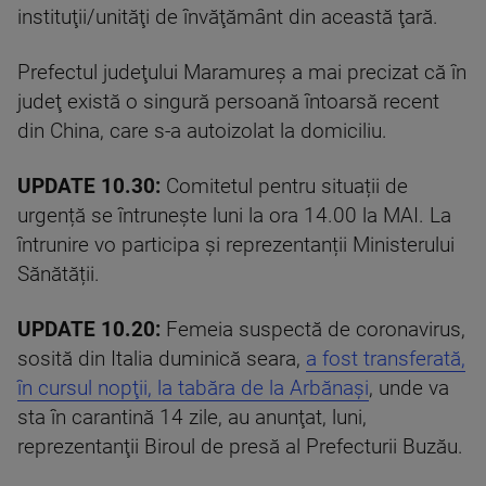
instituţii/unităţi de învăţământ din această ţară.
Prefectul judeţului Maramureş a mai precizat că în
judeţ există o singură persoană întoarsă recent
din China, care s-a autoizolat la domiciliu.
UPDATE 10.30:
Comitetul pentru situații de
urgență se întrunește luni la ora 14.00 la MAI. La
întrunire vo participa și reprezentanții Ministerului
Sănătății.
UPDATE 10.20:
Femeia suspectă de coronavirus,
sosită din Italia duminică seara,
a fost transferată,
în cursul nopţii, la tabăra de la Arbănaşi
, unde va
sta în carantină 14 zile, au anunţat, luni,
reprezentanţii Biroul de presă al Prefecturii Buzău.