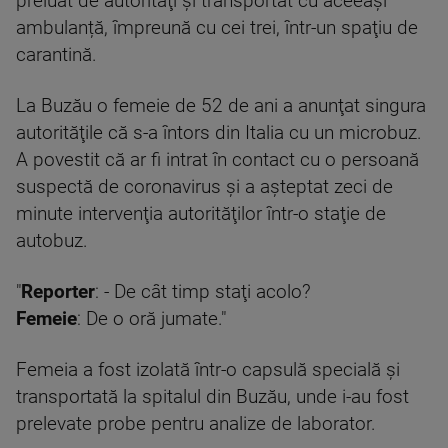
preluat de autorităţi şi transportat cu aceeaşi
ambulanță, împreună cu cei trei, într-un spaţiu de
carantină.
La Buzău o femeie de 52 de ani a anunţat singura
autorităţile că s-a întors din Italia cu un microbuz.
A povestit că ar fi intrat în contact cu o persoană
suspectă de coronavirus şi a aşteptat zeci de
minute intervenţia autorităţilor într-o staţie de
autobuz.
"
Reporter
: - De cât timp staţi acolo?
Femeie
: De o oră jumate."
Femeia a fost izolată într-o capsulă specială şi
transportată la spitalul din Buzău, unde i-au fost
prelevate probe pentru analize de laborator.