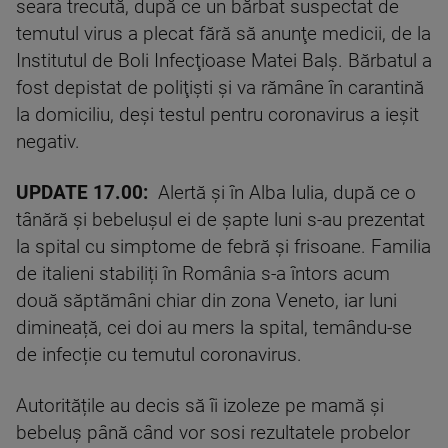
seara trecută, după ce un bărbat suspectat de
temutul virus a plecat fără să anunţe medicii, de la
Institutul de Boli Infecţioase Matei Balş. Bărbatul a
fost depistat de poliţişti şi va rămâne în carantină
la domiciliu, deşi testul pentru coronavirus a ieşit
negativ.
UPDATE 17.00:
Alertă și în Alba Iulia, după ce o
tânără și bebelușul ei de șapte luni s-au prezentat
la spital cu simptome de febră și frisoane. Familia
de italieni stabiliți în România s-a întors acum
două săptămâni chiar din zona Veneto, iar luni
dimineață, cei doi au mers la spital, temându-se
de infecție cu temutul coronavirus.
Autoritățile au decis să îi izoleze pe mamă și
bebeluș până când vor sosi rezultatele probelor