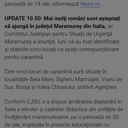
perioadă de 14 zile, informează
News.ro
.
UPDATE 10.50:
Mai mulţi români sunt așteptați
să ajungă în județul Maramureș din Italia,
iar
Comitetul Judeţean pentru Situaţii de Urgenţă
Maramureş a anunţat, luni, că au fost identificate
şi stabilite cinci locaţii ca spaţii corespunzătoare
pentru carantină.
Cele cinci locuri de carantină sunt situate în
localităţile Baia Mare, Sighetu Marmaţiei, Vişeu de
Sus, Borşa şi Valea Chioarului, potrivit Agerpres.
Conform CJSU, s-a dispus amânarea deplasării în
Italia a elevilor şi cadrelor didactice din unităţile de
învăţământ maramureşene, pe o perioadă de 30
de zile, implicate în proiecte educaţionale cu