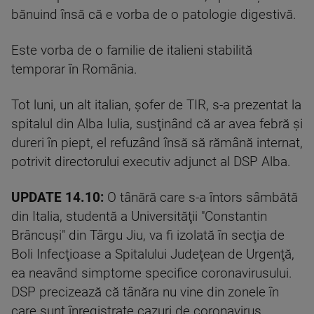
bănuind însă că e vorba de o patologie digestivă.
Este vorba de o familie de italieni stabilită
temporar în România.
Tot luni, un alt italian, şofer de TIR, s-a prezentat la
spitalul din Alba Iulia, susţinând că ar avea febră şi
dureri în piept, el refuzând însă să rămână internat,
potrivit directorului executiv adjunct al DSP Alba.
UPDATE 14.10:
O tânără care s-a întors sâmbătă
din Italia, studentă a Universităţii "Constantin
Brâncuşi" din Târgu Jiu, va fi izolată în secţia de
Boli Infecţioase a Spitalului Judeţean de Urgenţă,
ea neavând simptome specifice coronavirusului.
DSP precizează că tânăra nu vine din zonele în
care sunt înregistrate cazuri de coronavirus.