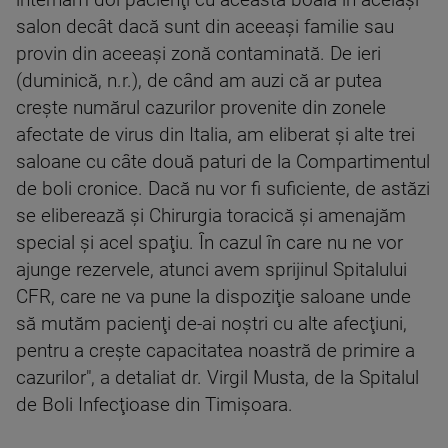
internăm doi pacienţi cu această boală în acelaşi
salon decât dacă sunt din aceeaşi familie sau
provin din aceeaşi zonă contaminată. De ieri
(duminică, n.r.), de când am auzi că ar putea
creşte numărul cazurilor provenite din zonele
afectate de virus din Italia, am eliberat şi alte trei
saloane cu câte două paturi de la Compartimentul
de boli cronice. Dacă nu vor fi suficiente, de astăzi
se eliberează şi Chirurgia toracică şi amenajăm
special şi acel spaţiu. În cazul în care nu ne vor
ajunge rezervele, atunci avem sprijinul Spitalului
CFR, care ne va pune la dispoziţie saloane unde
să mutăm pacienţi de-ai noştri cu alte afecţiuni,
pentru a creşte capacitatea noastră de primire a
cazurilor", a detaliat dr. Virgil Musta, de la Spitalul
de Boli Infecţioase din Timişoara.