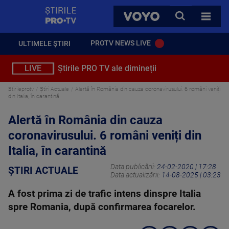
StirilePROTV
CAUTA
VOYO
TOATE 
PROTV NEWS LIVE
ULTIMELE ȘTIRI
LIVE
Știrile PRO TV ale dimineții
Stirileprotv
Știri Actuale
Alertă în România din cauza coronavirusului. 6 români veniți
din Italia, în carantină
Alertă în România din cauza
coronavirusului. 6 români veniți din
Italia, în carantină
Data publicării:
24-02-2020 | 17:28
ȘTIRI ACTUALE
Data actualizării:
14-08-2025 | 03:23
A fost prima zi de trafic intens dinspre Italia
spre Romania, după confirmarea focarelor.