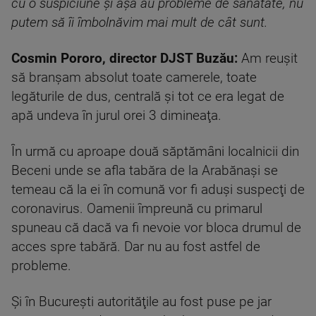
cu o suspiciune şi aşa au probleme de sănătate, nu
putem să îi îmbolnăvim mai mult de cât sunt.
Cosmin Pororo, director DJST Buzău:
Am reuşit
să branşam absolut toate camerele, toate
legăturile de dus, centrală şi tot ce era legat de
apă undeva în jurul orei 3 dimineaţa.
În urmă cu aproape două săptămâni localnicii din
Beceni unde se afla tabăra de la Arabănași se
temeau că la ei în comună vor fi aduşi suspecţi de
coronavirus. Oamenii împreună cu primarul
spuneau că dacă va fi nevoie vor bloca drumul de
acces spre tabără. Dar nu au fost astfel de
probleme.
Şi în Bucureşti autorităţile au fost puse pe jar