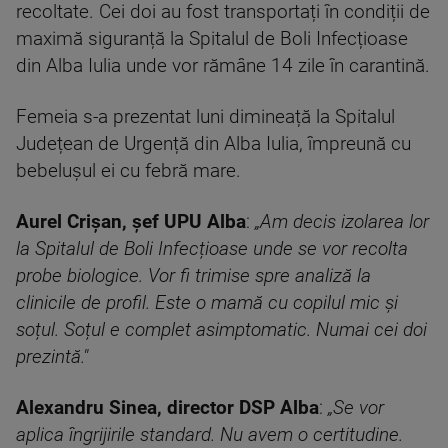
recoltate. Cei doi au fost transportați în condiții de
maximă siguranță la Spitalul de Boli Infecțioase
din Alba Iulia unde vor rămâne 14 zile în carantină.
Femeia s-a prezentat luni dimineață la Spitalul
Județean de Urgență din Alba Iulia, împreună cu
bebelușul ei cu febră mare.
Aurel Crișan, șef UPU Alba
:
„Am decis izolarea lor
la Spitalul de Boli Infecțioase unde se vor recolta
probe biologice. Vor fi trimise spre analiză la
clinicile de profil. Este o mamă cu copilul mic și
soțul. Soțul e complet asimptomatic. Numai cei doi
prezintă."
Alexandru Sinea, director DSP Alba
:
„Se vor
aplica îngrijirile standard. Nu avem o certitudine.