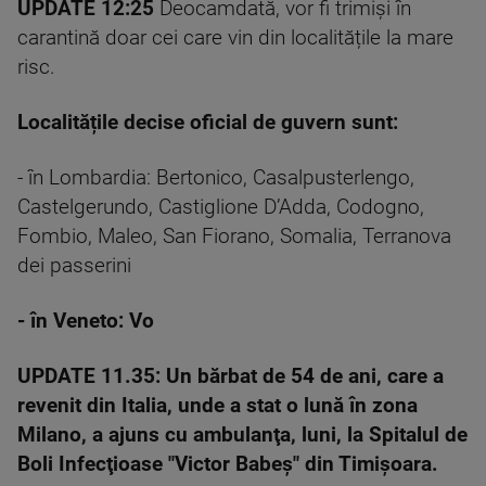
UPDATE 12:25
Deocamdată, vor fi trimiși în
carantină doar cei care vin din localitățile la mare
risc.
Localitățile decise oficial de guvern sunt:
- în Lombardia: Bertonico, Casalpusterlengo,
Castelgerundo, Castiglione D’Adda, Codogno,
Fombio, Maleo, San Fiorano, Somalia, Terranova
dei passerini
- în Veneto: Vo
UPDATE 11.35:
Un bărbat de 54 de ani, care a
revenit din Italia, unde a stat o lună în zona
Milano, a ajuns cu ambulanţa, luni, la Spitalul de
Boli Infecţioase "Victor Babeş" din Timişoara.