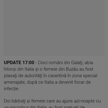
UPDATE 17:00
- Cinci români din Galaţi, abia
întorşi din Italia şi o femeie din Buzău au fost
plasaţi de autorităţi în carantină în zona special
amenajate, după ce Italia a devenit focar de
infecție.
Doi bărbaţi şi femeie care au ajuns azi-noapte cu
un microbuz din Italia, au fost preluaţi de