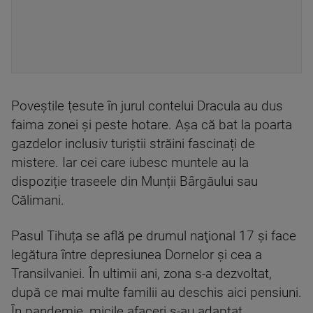
Poveștile țesute în jurul contelui Dracula au dus
faima zonei și peste hotare. Așa că bat la poarta
gazdelor inclusiv turiștii străini fascinați de
mistere. Iar cei care iubesc muntele au la
dispoziție traseele din Munții Bârgăului sau
Călimani.
Pasul Tihuța se află pe drumul naţional 17 și face
legătura între depresiunea Dornelor şi cea a
Transilvaniei. În ultimii ani, zona s-a dezvoltat,
după ce mai multe familii au deschis aici pensiuni.
În pandemie, micile afaceri s-au adaptat.