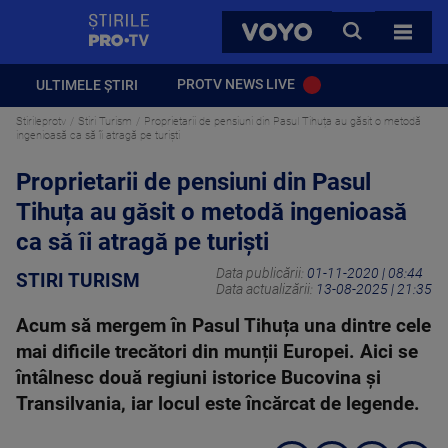
StirilePROTV
CAUTA
VOYO
TOATE 
PROTV NEWS LIVE
ULTIMELE ȘTIRI
Stirileprotv
Stiri Turism
Proprietarii de pensiuni din Pasul Tihuța au găsit o metodă
ingenioasă ca să îi atragă pe turiști
Proprietarii de pensiuni din Pasul
Tihuța au găsit o metodă ingenioasă
ca să îi atragă pe turiști
Data publicării:
01-11-2020 | 08:44
STIRI TURISM
Data actualizării:
13-08-2025 | 21:35
Acum să mergem în Pasul Tihuța una dintre cele
mai dificile trecători din munții Europei. Aici se
întâlnesc două regiuni istorice Bucovina și
Transilvania, iar locul este încărcat de legende.