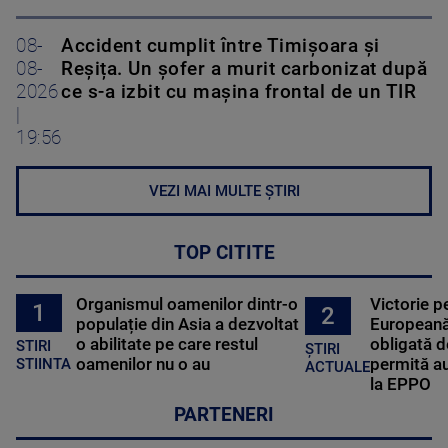
08-
Accident cumplit între Timișoara și
08-
Reșița. Un șofer a murit carbonizat după
2026
ce s-a izbit cu mașina frontal de un TIR
|
19:56
VEZI MAI MULTE ȘTIRI
TOP CITITE
Organismul oamenilor dintr-o
Victorie p
1
2
populație din Asia a dezvoltat
Europeană
o abilitate pe care restul
obligată d
STIRI
ȘTIRI
oamenilor nu o au
permită au
STIINTA
ACTUALE
la EPPO
PARTENERI