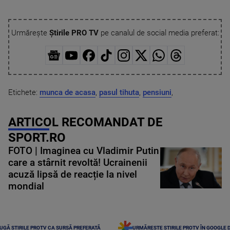
Urmărește
Știrile PRO TV
pe canalul de social media preferat:
Etichete:
munca de acasa
,
pasul tihuta
,
pensiuni
,
ARTICOL RECOMANDAT DE
SPORT.RO
FOTO | Imaginea cu Vladimir Putin
care a stârnit revoltă! Ucrainenii
acuză lipsă de reacție la nivel
mondial
UGĂ ȘTIRILE PROTV CA SURSĂ PREFERATĂ
URMĂREȘTE ȘTIRILE PROTV ÎN GOOGLE 