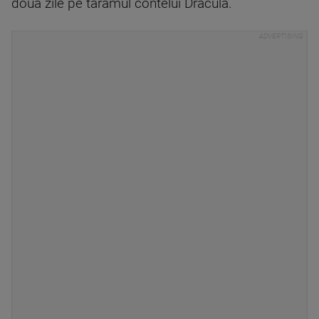
două zile pe tărâmul contelui Dracula.