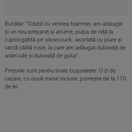
Bucătar: ”Odată cu venirea toamnei, am adăugat
şi un nou preparat şi anume, pulpa de raţă la
cuptor,gătită pe' slowcouck', asortată cu piure şi
varză călită roşie, la care am adăugat dulceaţă de
ardei iute şi dulceaţă de gutui".
Prețurile sunt pentru toate buzunarele. O zi de
cazare, cu două mese incluse, porneşte de la 170
de lei.