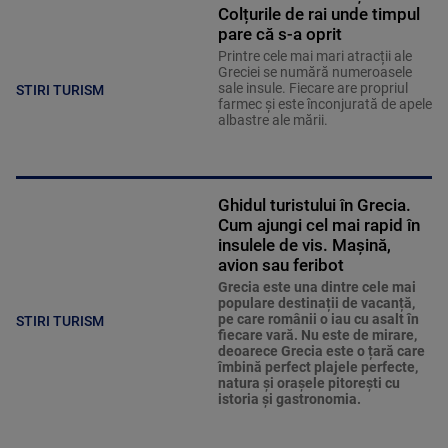
Colțurile de rai unde timpul
pare că s-a oprit
Printre cele mai mari atracții ale
Greciei se numără numeroasele
sale insule. Fiecare are propriul
STIRI TURISM
farmec și este înconjurată de apele
albastre ale mării.
Ghidul turistului în Grecia.
Cum ajungi cel mai rapid în
insulele de vis. Mașină,
avion sau feribot
Grecia este una dintre cele mai
populare destinații de vacanță,
pe care românii o iau cu asalt în
STIRI TURISM
fiecare vară. Nu este de mirare,
deoarece Grecia este o țară care
îmbină perfect plajele perfecte,
natura și orașele pitorești cu
istoria și gastronomia.