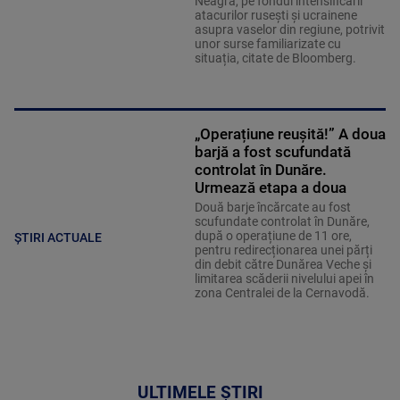
Neagră, pe fondul intensificării
atacurilor rusești și ucrainene
asupra vaselor din regiune, potrivit
unor surse familiarizate cu
situația, citate de Bloomberg.
„Operațiune reușită!” A doua
barjă a fost scufundată
controlat în Dunăre.
Urmează etapa a doua
Două barje încărcate au fost
scufundate controlat în Dunăre,
după o operațiune de 11 ore,
ȘTIRI ACTUALE
pentru redirecționarea unei părți
din debit către Dunărea Veche și
limitarea scăderii nivelului apei în
zona Centralei de la Cernavodă.
ULTIMELE ȘTIRI