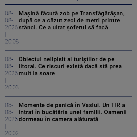
08-
Mașină făcută zob pe Transfăgărășan,
08-
după ce a căzut zeci de metri printre
2026
stânci. Ce a uitat șoferul să facă
|
20:08
08-
Obiectul nelipisit al turiștilor de pe
08-
litoral. Ce riscuri există dacă stă prea
2026
mult la soare
|
20:03
08-
Momente de panică în Vaslui. Un TIR a
08-
intrat în bucătăria unei familii. Oamenii
2026
dormeau în camera alăturată
|
20:02