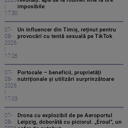
2026
revoltați: apa de la robinet vine la ore
|
imposibile
17:30
07-
Un influencer din Timiș, reținut pentru
08-
provocări cu tentă sexuală pe TikTok
2026
|
17:26
07-
Portocale – beneficii, proprietăți
08-
nutriționale și utilizări surprinzătoare
2026
|
17:03
07-
Drona cu explozibil de pe Aeroportul
08-
Leipzig, doborâtă cu piciorul. „Eroul”, un