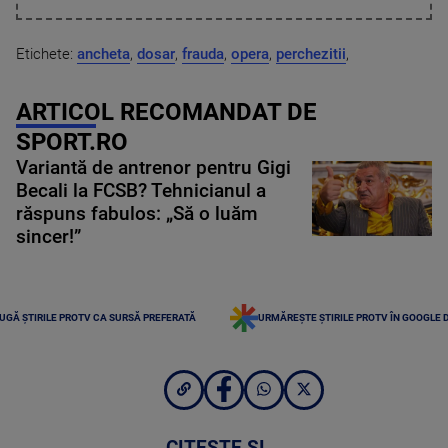
Etichete:
ancheta
,
dosar
,
frauda
,
opera
,
perchezitii
,
ARTICOL RECOMANDAT DE
SPORT.RO
Variantă de antrenor pentru Gigi
Becali la FCSB? Tehnicianul a
răspuns fabulos: „Să o luăm
sincer!”
UGĂ ȘTIRILE PROTV CA SURSĂ PREFERATĂ
URMĂREȘTE ȘTIRILE PROTV ÎN GOOGLE 