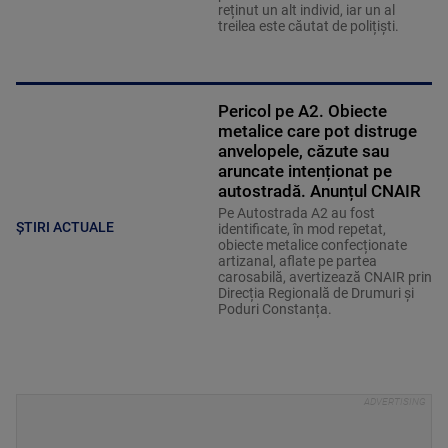
reținut un alt individ, iar un al
treilea este căutat de polițiști.
Pericol pe A2. Obiecte
metalice care pot distruge
anvelopele, căzute sau
aruncate intenționat pe
autostradă. Anunțul CNAIR
Pe Autostrada A2 au fost
ȘTIRI ACTUALE
identificate, în mod repetat,
obiecte metalice confecționate
artizanal, aflate pe partea
carosabilă, avertizează CNAIR prin
Direcția Regională de Drumuri și
Poduri Constanța.