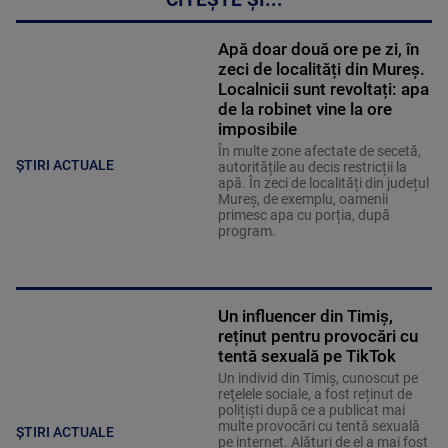
CITEȘTE ȘI...
Apă doar două ore pe zi, în
zeci de localități din Mureș.
Localnicii sunt revoltați: apa
de la robinet vine la ore
imposibile
În multe zone afectate de secetă,
ȘTIRI ACTUALE
autoritățile au decis restricții la
apă. În zeci de localități din județul
Mureș, de exemplu, oamenii
primesc apa cu porția, după
program.
Un influencer din Timiș,
reținut pentru provocări cu
tentă sexuală pe TikTok
Un individ din Timiș, cunoscut pe
reţelele sociale, a fost reținut de
polițiști după ce a publicat mai
multe provocări cu tentă sexuală
ȘTIRI ACTUALE
pe internet. Alături de el a mai fost