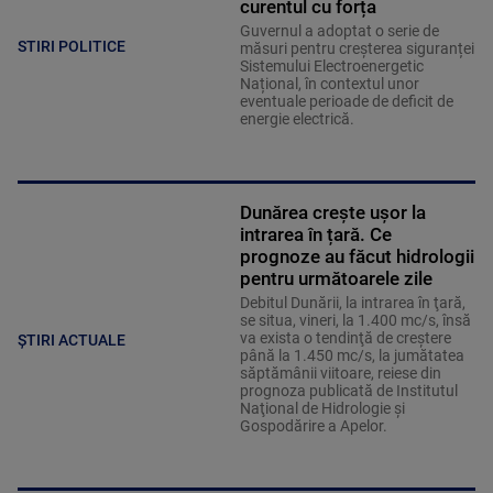
curentul cu forța
Guvernul a adoptat o serie de
STIRI POLITICE
măsuri pentru creșterea siguranței
Sistemului Electroenergetic
Național, în contextul unor
eventuale perioade de deficit de
energie electrică.
Dunărea crește ușor la
intrarea în țară. Ce
prognoze au făcut hidrologii
pentru următoarele zile
Debitul Dunării, la intrarea în ţară,
se situa, vineri, la 1.400 mc/s, însă
va exista o tendinţă de creştere
ȘTIRI ACTUALE
până la 1.450 mc/s, la jumătatea
săptămânii viitoare, reiese din
prognoza publicată de Institutul
Naţional de Hidrologie şi
Gospodărire a Apelor.