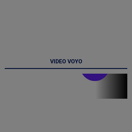
VIDEO VOYO
Stirile PRO TV
Stirile PRO