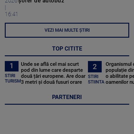
2026
șofer de autobuz
|
16:41
VEZI MAI MULTE ȘTIRI
TOP CITITE
Unde se află cel mai scurt
Organismul 
1
2
pod din lume care desparte
populație di
STIRI
două țări europene. Are doar
o abilitate p
STIRI
TURISM
3 metri și două fusuri orare
oamenilor nu
STIINTA
PARTENERI