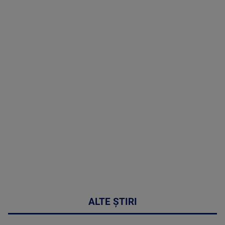
TV # 13.00 -
07 August
2026
MAI
MULTE
DETALII
50:53
ALTE ȘTIRI