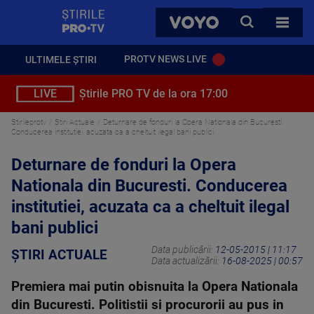
StirilePROTV
CAUTA
VOYO
TOATE 
PROTV NEWS LIVE
ULTIMELE ȘTIRI
LIVE
Știrile PRO TV de la ora 17:00
Stirileprotv
Știri Actuale
Deturnare de fonduri la Opera Nationala din Bucuresti.
Conducerea institutiei, acuzata ca a cheltuit ilegal bani publici
Deturnare de fonduri la Opera
Nationala din Bucuresti. Conducerea
institutiei, acuzata ca a cheltuit ilegal
bani publici
Data publicării:
12-05-2015 | 11:17
ȘTIRI ACTUALE
Data actualizării:
16-08-2025 | 00:57
Premiera mai putin obisnuita la Opera Nationala
din Bucuresti. Politistii si procurorii au pus in