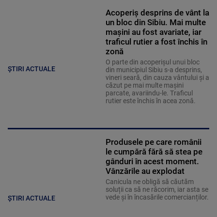
Acoperiş desprins de vânt la
un bloc din Sibiu. Mai multe
maşini au fost avariate, iar
traficul rutier a fost închis în
zonă
O parte din acoperişul unui bloc
ȘTIRI ACTUALE
din municipiul Sibiu s-a desprins,
vineri seară, din cauza vântului şi a
căzut pe mai multe maşini
parcate, avariindu-le. Traficul
rutier este închis în acea zonă.
Produsele pe care românii
le cumpără fără să stea pe
gânduri în acest moment.
Vânzările au explodat
Canicula ne obligă să căutăm
soluții ca să ne răcorim, iar asta se
vede și în încasările comercianților.
ȘTIRI ACTUALE