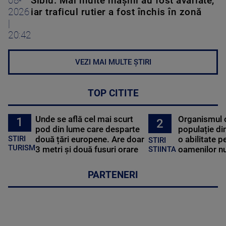
08-
Sibiu. Mai multe maşini au fost avariate,
2026
iar traficul rutier a fost închis în zonă
|
20:42
VEZI MAI MULTE ȘTIRI
TOP CITITE
Unde se află cel mai scurt
Organismul 
1
2
pod din lume care desparte
populație di
STIRI
două țări europene. Are doar
o abilitate p
STIRI
TURISM
3 metri și două fusuri orare
oamenilor nu
STIINTA
PARTENERI