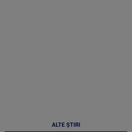
TV # 17.00 -
07 August
2026
MAI
MULTE
DETALII
50:51
ALTE ȘTIRI