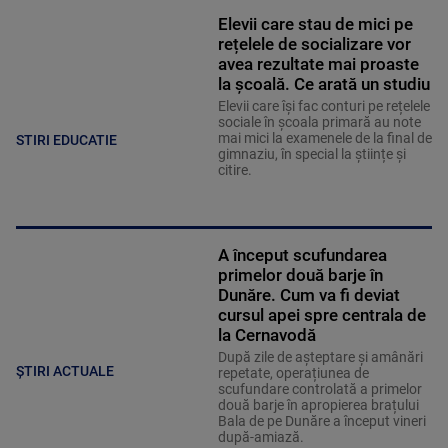
Elevii care stau de mici pe
rețelele de socializare vor
avea rezultate mai proaste
la școală. Ce arată un studiu
Elevii care îşi fac conturi pe rețelele
sociale în școala primară au note
mai mici la examenele de la final de
STIRI EDUCATIE
gimnaziu, în special la științe și
citire.
A început scufundarea
primelor două barje în
Dunăre. Cum va fi deviat
cursul apei spre centrala de
la Cernavodă
După zile de așteptare și amânări
ȘTIRI ACTUALE
repetate, operațiunea de
scufundare controlată a primelor
două barje în apropierea brațului
Bala de pe Dunăre a început vineri
după-amiază.