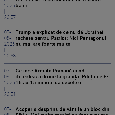
2026
banii
|
20:57
07-
Trump a explicat de ce nu dă Ucrainei
08-
rachete pentru Patriot: Nici Pentagonul
2026
nu mai are foarte multe
|
20:53
07-
Ce face Armata Română când
08-
detectează drone la graniță. Piloții de F-
2026
16 au 15 minute să decoleze
|
20:51
07-
Acoperiş desprins de vânt la un bloc din