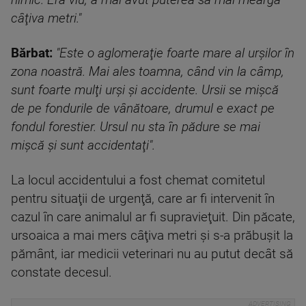
nimic. Era viu, a mai avut puterea să mai meargă
câţiva metri."
Bărbat:
"Este o aglomeraţie foarte mare al urşilor în
zona noastră. Mai ales toamna, când vin la câmp,
sunt foarte mulţi urşi şi accidente. Ursii se mişcă
de pe fondurile de vânătoare, drumul e exact pe
fondul forestier. Ursul nu sta în pădure se mai
mişcă şi sunt accidentaţi".
La locul accidentului a fost chemat comitetul
pentru situaţii de urgenţă, care ar fi intervenit în
cazul în care animalul ar fi supravieţuit. Din păcate,
ursoaica a mai mers câţiva metri şi s-a prăbuşit la
pământ, iar medicii veterinari nu au putut decât să
constate decesul.