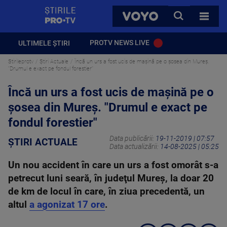
StirilePROTV
CAUTA
VOYO
TOATE 
PROTV NEWS LIVE
ULTIMELE ȘTIRI
Stirileprotv
Știri Actuale
Încă un urs a fost ucis de mașină pe o șosea din Mureș.
"Drumul e exact pe fondul forestier"
Încă un urs a fost ucis de mașină pe o
șosea din Mureș. "Drumul e exact pe
fondul forestier"
Data publicării:
19-11-2019 | 07:57
ȘTIRI ACTUALE
Data actualizării:
14-08-2025 | 05:25
Un nou accident în care un urs a fost omorât s-a
petrecut luni seară, în judeţul Mureş, la doar 20
de km de locul în care, în ziua precedentă, un
altul
a agonizat 17 ore
.