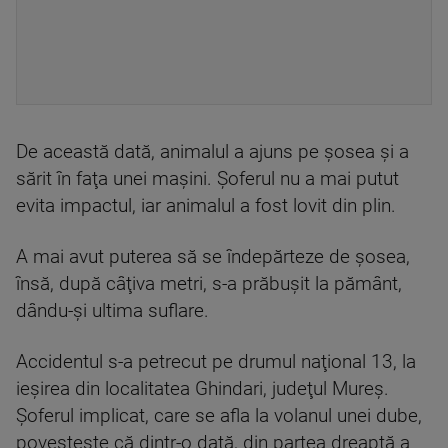
De această dată, animalul a ajuns pe şosea şi a
sărit în faţa unei maşini. Şoferul nu a mai putut
evita impactul, iar animalul a fost lovit din plin.
A mai avut puterea să se îndepărteze de şosea,
însă, după câţiva metri, s-a prăbuşit la pământ,
dându-şi ultima suflare.
Accidentul s-a petrecut pe drumul naţional 13, la
ieşirea din localitatea Ghindari, judeţul Mureş.
Şoferul implicat, care se afla la volanul unei dube,
povesteşte că dintr-o dată, din partea dreaptă a