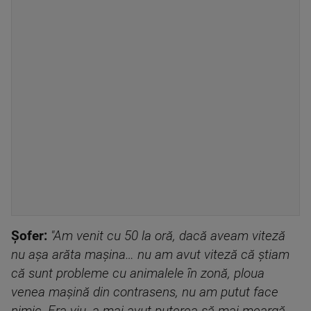
Șofer:
"Am venit cu 50 la oră, dacă aveam viteză
nu aşa arăta maşina… nu am avut viteză că ştiam
că sunt probleme cu animalele în zonă, ploua
venea maşină din contrasens, nu am putut face