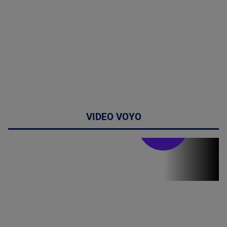
VIDEO VOYO
Stirile PRO TV
Stirile PRO