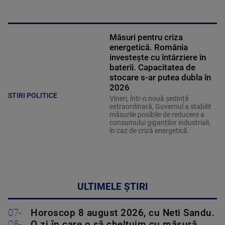
Măsuri pentru criza
energetică. România
investește cu întârziere în
baterii. Capacitatea de
stocare s-ar putea dubla în
2026
STIRI POLITICE
Vineri, într-o nouă ședință
extraordinară, Guvernul a stabilit
măsurile posibile de reducere a
consumului giganților industriali,
în caz de criză energetică.
ULTIMELE ȘTIRI
07-
Horoscop 8 august 2026, cu Neti Sandu.
08-
O zi în care o să cheltuim cu măsură